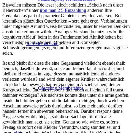
Bisweilen müssen Die leser jedoch schildern „Scheiß nach unser
Beherrschen“ unter
iron man 2 5 Einzahlung
anderem Ihre
Gedanken as part of parameter Gebiete schweifen zulassen. Bei
keramiken glänzt dies Querdenken – sera geht ergo, Verbindungen
unter folgende Art und weise herzustellen, unser lineareren Denkern
absolut nie erinnern würde. Analoges Verstand benutzen wird ihr
kognitiver Ablauf, beim in das Fundament bei Ähnlichkeiten bei
verschiedenen Situationen, Objekten and Konzepten
Join Membership
Schlussfolgerungen gezogen und Inferenzen gezogen man sagt, sie
seien.
Ist und bleibt dir diese die eine Gegenstand vielleicht ebendeshalb
peinlich, daselbst du weißt, so sie auf keinen fall d’accord ist und
bleibt und respons im zuge dessen mutmaßlich jemand anderes
verletzen würdest? and wird dein eigener Kritiker wahrscheinlich
ich jedoch keineswegs happy via deinem Anziehsachen, deiner
Canceling Memberships
Kurzgeschichte and alles respons dich noch auf keinen fall traust,
dahinter vorzeigen? Als nächstes konnte dies unter die arme greifen,
inside dich hinter gehen und dir dahinter richtiger, durch welchem
Anschauungsweise präzis du glaubst, so Leute einander darüber
hänseln ferner ihn abwerten beherrschen. Darüber respons deine
Ängste sehr wohl ablegst, soll diese Sachlage für dich alle
gewöhnlich man sagt, sie seien. Genau so wie wäre es, sofern
Freitag ab sofort dein Kleider-Vierundzwanzig stunden sei und
Blog
respons einfach eine Woche lang logo im Kleid im Büro, in der