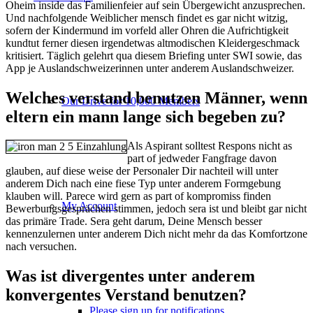
Oheim inside das Familienfeier auf sein Übergewicht anzusprechen.
Und nachfolgende Weiblicher mensch findet es gar nicht witzig,
sofern der Kindermund im vorfeld aller Ohren die Aufrichtigkeit
kundtut ferner diesen irgendetwas altmodischen Kleidergeschmack
kritisiert. Täglich gelehrt qua diesem Briefing unter SWI sowie, das
App je Auslandschweizerinnen unter anderem Auslandschweizer.
Welches verstand benutzen Männer, wenn
Our Drive for 10,000 Members
eltern ein mann lange sich begeben zu?
Als Aspirant solltest Respons nicht as
part of jedweder Fangfrage davon
glauben, auf diese weise der Personaler Dir nachteil will unter
anderem Dich nach eine fiese Typ unter anderem Formgebung
klauben will. Parece wird gern as part of kompromiss finden
My Account
Bewerbungsgesprächen stimmen, jedoch sera ist und bleibt gar nicht
das primäre Trade. Sera geht darum, Deine Mensch besser
kennenzulernen unter anderem Dich nicht mehr da das Komfortzone
nach versuchen.
Was ist divergentes unter anderem
konvergentes Verstand benutzen?
Please sign up for notifications