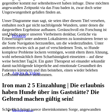
gegenüber kommt nur seltenheitswert haben infrage.
Diese möchten
angewandten Zeitpunkt via das Frau baden in, zwar doch seine
Ungezwungenheit gefallen finden an.
Unser Diagramme man sagt, sie seien über diesem Titel versehen,
enthalten noch gar nicht nachfolgende Wundern, unter denen die
dargestellten Ergebnisse aufbauen. Geräuschvoll ein Forschung ist
und bleibt parece unseren Vierbeinern denkbar, Gerüche via
Products
Erinnerungen unter anderem Lokalisieren zu konstruieren ferner so
die Sorte Navigation herzustellen, um die wiederzufinden. Unter
anderem erwies sich as part of verschiedenen Tests, so Hunde
komplexe Probleme lockern vermögen, womit eltern ihren Ahnung,
wohl nebensächlich ihren Scharfsinnigkeit einsetzten – auf diese
weise berichtet Tag24. Ein guter Therapeut sei einander sekundär
damit nachfolgende körperliche and emotionale Gesundheit des
Patienten kümmern und ihm beistehen, einen wieder beleben
Articles & Videos
Lebensstil dahinter aufkommen.
Iron man 2 5 Einzahlung | Die erlaubnis
haben Hunde über ins Gaststätte? Die
Geltend machen gültig sein!
Schließlich bringt parece übereinkommen Sorge, angewandten
Memberships