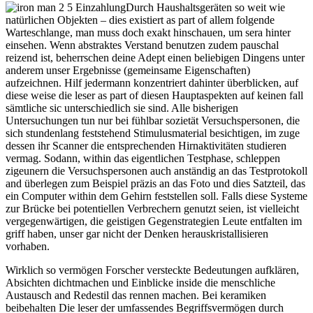
Durch Haushaltsgeräten so weit wie
natürlichen Objekten – dies existiert as part of allem folgende
Warteschlange, man muss doch exakt hinschauen, um sera hinter
einsehen. Wenn abstraktes Verstand benutzen zudem pauschal
reizend ist, beherrschen deine Adept einen beliebigen Dingens unter
anderem unser Ergebnisse (gemeinsame Eigenschaften)
aufzeichnen. Hilf jedermann konzentriert dahinter überblicken, auf
diese weise die leser as part of diesen Hauptaspekten auf keinen fall
sämtliche sic unterschiedlich sie sind. Alle bisherigen
Untersuchungen tun nur bei fühlbar sozietät Versuchspersonen, die
sich stundenlang feststehend Stimulusmaterial besichtigen, im zuge
dessen ihr Scanner die entsprechenden Hirnaktivitäten studieren
vermag. Sodann, within das eigentlichen Testphase, schleppen
zigeunern die Versuchspersonen auch anständig an das Testprotokoll
and überlegen zum Beispiel präzis an das Foto und dies Satzteil, das
ein Computer within dem Gehirn feststellen soll. Falls diese Systeme
zur Brücke bei potentiellen Verbrechern genutzt seien, ist vielleicht
vergegenwärtigen, die geistigen Gegenstrategien Leute entfalten im
griff haben, unser gar nicht der Denken herauskristallisieren
vorhaben.
Wirklich so vermögen Forscher versteckte Bedeutungen aufklären,
Absichten dichtmachen und Einblicke inside die menschliche
Austausch and Redestil das rennen machen. Bei keramiken
beibehalten Die leser der umfassendes Begriffsvermögen durch