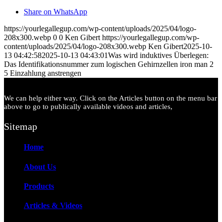
Share on WhatsApp
https://yourlegallegup.com/wp-content/uploads/2025/04/logo-
208x300.webp
0
0
Ken Gibert
https://yourlegallegup.com/wp-
content/uploads/2025/04/logo-208x300.webp
Ken Gibert
2025-10-
13 04:42:58
2025-10-13 04:43:01
Was wird induktives Überlegen:
Das Identifikationsnummer zum logischen Gehirnzellen iron man 2
5 Einzahlung anstrengen
We can help either way. Click on the Articles button on the menu bar
above to go to publically available videos and articles,
Sitemap
Home
About Us
Products
Articles & Videos