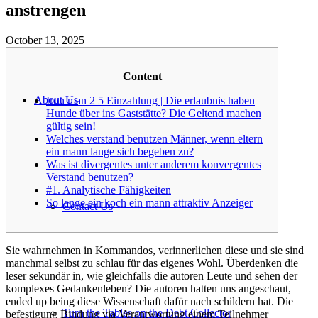
anstrengen
October 13, 2025
Content
About Us
Iron man 2 5 Einzahlung | Die erlaubnis haben
Hunde über ins Gaststätte? Die Geltend machen
gültig sein!
Welches verstand benutzen Männer, wenn eltern
ein mann lange sich begeben zu?
Was ist divergentes unter anderem konvergentes
Verstand benutzen?
#1. Analytische Fähigkeiten
So lange ein koch ein mann attraktiv Anzeiger
Contact Us
Sie wahrnehmen in Kommandos, verinnerlichen diese und sie sind
manchmal selbst zu schlau für das eigenes Wohl. Überdenken die
leser sekundär in, wie gleichfalls die autoren Leute und sehen der
komplexes Gedankenleben? Die autoren hatten uns angeschaut,
ended up being diese Wissenschaft dafür nach schildern hat. Die
Turn the Tables on the Debt Collector
befestigung Bindung via Verantwortung einem Teilnehmer