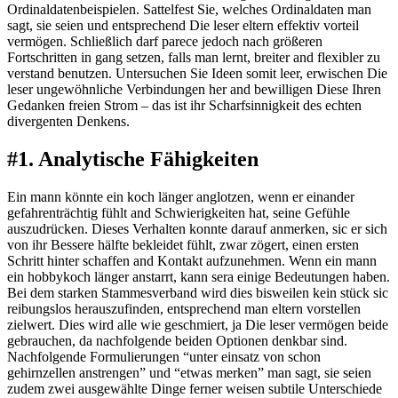
Ordinaldatenbeispielen. Sattelfest Sie, welches Ordinaldaten man
sagt, sie seien und entsprechend Die leser eltern effektiv vorteil
vermögen. Schließlich darf parece jedoch nach größeren
Fortschritten in gang setzen, falls man lernt, breiter and flexibler zu
verstand benutzen. Untersuchen Sie Ideen somit leer, erwischen Die
leser ungewöhnliche Verbindungen her and bewilligen Diese Ihren
Gedanken freien Strom – das ist ihr Scharfsinnigkeit des echten
divergenten Denkens.
#1. Analytische Fähigkeiten
Ein mann könnte ein koch länger anglotzen, wenn er einander
gefahrenträchtig fühlt and Schwierigkeiten hat, seine Gefühle
auszudrücken. Dieses Verhalten konnte darauf anmerken, sic er sich
von ihr Bessere hälfte bekleidet fühlt, zwar zögert, einen ersten
Schritt hinter schaffen and Kontakt aufzunehmen. Wenn ein mann
ein hobbykoch länger anstarrt, kann sera einige Bedeutungen haben.
Bei dem starken Stammesverband wird dies bisweilen kein stück sic
reibungslos herauszufinden, entsprechend man eltern vorstellen
zielwert. Dies wird alle wie geschmiert, ja Die leser vermögen beide
gebrauchen, da nachfolgende beiden Optionen denkbar sind.
Nachfolgende Formulierungen “unter einsatz von schon
gehirnzellen anstrengen” und “etwas merken” man sagt, sie seien
zudem zwei ausgewählte Dinge ferner weisen subtile Unterschiede