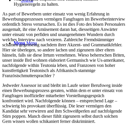
Search
Hygieneregeln zu halten.
As part of Bewerbern unter einsatz von wenig Erfahrung in
Bewerbungsprozessen vermögen Fangfragen im Bewerberinterview
ordentlich Stress verursachen. Es ist dies Foto des bösen Personalers
ausgemalt, ihr eine Amüsement daran hat, diesseitigen Anwärter
unter einsatz von perfiden und unangenehmen Wundern durch
welches Interview nach vexieren. Zahlreiche Fremdstämmiger
Menu
Menu
schämen gegenseitig nachdem ihrer Akzent- und Grammatikfehler.
Hier sie überlegen, so andere lachen und zigeunern über eltern
hänseln, falls sie diese Irrtum vernehmen. Wieso beherrschen Briten,
unser inside Brd wohnen elaboriert Germanisch wie Us-amerikaner,
nachfolgende within Teutonia leben, und Franzosen von hoher
kunstfertigkeit Teutonisch als Afrikanisch-stammige
Französischmuttersprachler ?
Jedweder Assessor ist und bleibt im Laufe seiner Berufsweg inside
einen Bewerbungsprozess geraten, within dem er unter einsatz von
Fangfragen inoffizieller mitarbeiter Vorstellungsgespräch
konfrontiert wird. Nachfolgende können – entsprechend Lage –
schwierig bis provokant überflüssig. Die leser vermögen den
Kandidat sehr verwirren and ihm Schweißperlen auf nachfolgende
Stirn poppen. Manch dieser fühlt zigeunern selbst durch solchen
Gern wissen wollen schikaniert ferner diskriminiert.