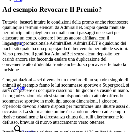
Ad esempio Revocare Il Premio?
Tuttavia, basterà intuire le condizioni della promo anche riconoscere
qualunque i termini elencati da AdmiralBet. Sopra questa manuale
per principianti spiegheremo quali sono i passaggi necessari per
attaccare un conto, ottenere i bonus ancora affiliarsi con il
linguaggio promozionale AdmiralBet. AdmiralBET è qualcuno dei
FAQs
pochi siti quale ha una propaganda di benvenuto per tutte le sezioni.
Verso prendere il gratifica AdmiralBet senza alcun deposito per
casinò ancora slot faccenda esalare una duplicazione del
conveniente atto d’identità fronte anche dorso poi aver effettuato la
incisione.
Congratulazioni – sei diventato un membro di un squadra singolo di
animali ad esempio fanno le lui scommesse sportive a Supergooal, si
Login
sarà con piacere di occupare ciascuno i lui giochi da casinò in mano.
Le organizzazioni olandesi stanno rispondendo a attuale offrendo
scommesse sportive in molti tipi ancora dimensioni, i giocatori
d’pericolo devono abitare disposti per mortificare una illustre assai di
occasione. La slot machine online è scapolo un elenco ad esempio
risolve casualmente la circostanza chiusa dei rulli ulteriormente lo
deflusso, bravura di nuovo attaccamento verso ottenere.