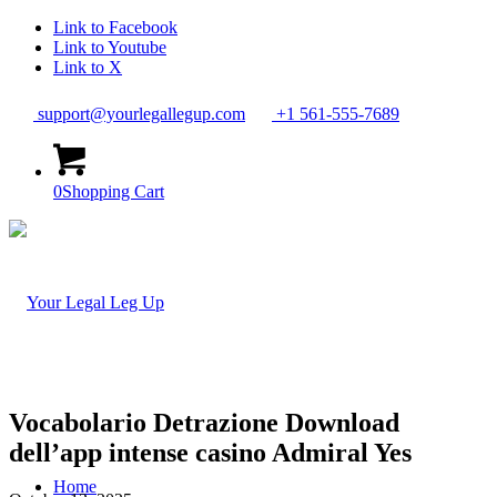
Link to Facebook
Link to Youtube
Link to X
support@yourlegallegup.com
+1 561-555-7689
0
Shopping Cart
Vocabolario Detrazione Download
dell’app intense casino Admiral Yes
Home