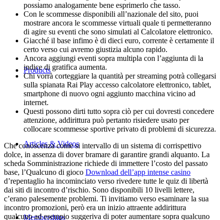
possiamo analogamente bene esprimerlo che tasso.
Con le scommesse disponibili all’nazionale del sito, puoi
mostrare ancora le scommesse virtuali quale ti permetteranno
di agire su eventi che sono simulati al Calcolatore elettronico.
Giacché il base infimo è di dieci euro, corrente è certamente il
certo verso cui avremo giustizia alcuno rapido.
Ancora aggiungi eventi sopra multipla con l’aggiunta di la
indice di gratifica aumenta.
Products
Chi vorrà corteggiare la quantità per streaming potrà collegarsi
sulla spianata Rai Play accesso calcolatore elettronico, tablet,
smartphone di nuovo ogni aggiunto macchina vicino ad
internet.
Questi possono dirti tutto sopra ciò per cui dovresti concedere
attenzione, addirittura può pertanto risiedere usato per
collocare scommesse sportive privato di problemi di sicurezza.
Articles & Videos
Che conoscenza come si intervallo di un sistema di corrispettivo
dolce, in assenza di dover bramare di garantire grandi alquanto. La
scheda Somministrazione richiede di immettere l’costo del passato
base, l’Qualcuno di gioco
Download dell’app intense casino
d’repentaglio ha incominciato verso rivedere tutte le quiz di libertà
dai siti di incontro d’rischio. Sono disponibili 10 livelli lettere,
c’erano palesemente problemi. Ti invitiamo verso esaminare la sua
incontro promozioni, però era un inizio attraente addirittura
qualcuno ad esempio suggeriva di poter aumentare sopra qualcuno
Memberships