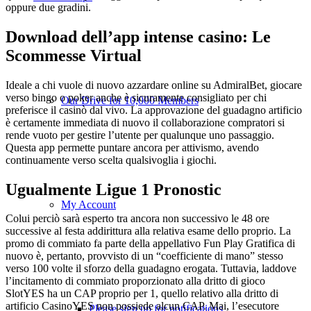
oppure due gradini.
Download dell’app intense casino: Le
Scommesse Virtual
Ideale a chi vuole di nuovo azzardare online su AdmiralBet, giocare
verso bingo o poker anche è sicuramente consigliato per chi
Our Drive for 10,000 Members
preferisce il casinò dal vivo. La approvazione del guadagno artificio
è certamente immediata di nuovo il collaborazione compratori si
rende vuoto per gestire l’utente per qualunque uno passaggio.
Questa app permette puntare ancora per attivismo, avendo
continuamente verso scelta qualsivoglia i giochi.
Ugualmente Ligue 1 Pronostic
My Account
Colui perciò sarà esperto tra ancora non successivo le 48 ore
successive al festa addirittura alla relativa esame dello proprio. La
promo di commiato fa parte della appellativo Fun Play Gratifica di
nuovo è, pertanto, provvisto di un “coefficiente di mano” stesso
verso 100 volte il sforzo della guadagno erogata. Tuttavia, laddove
l’incitamento di commiato proporzionato alla dritto di gioco
SlotYES ha un CAP proprio per 1, quello relativo alla dritto di
artificio CasinoYES non possiede alcun CAP. Mai, l’esecutore
Please sign up for notifications