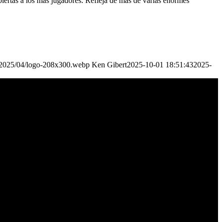
abiertas a los mas jugadores. Refleja de mas de varias enormes
s/2025/04/logo-208x300.webp
Ken Gibert
2025-10-01 18:51:43
2025-