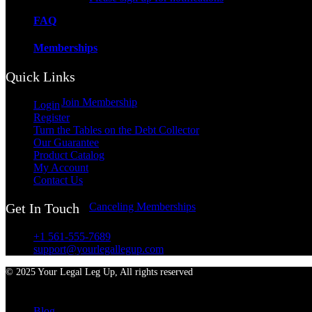
FAQ
Memberships
Quick Links
Join Membership
Login
Register
Turn the Tables on the Debt Collector
Our Guarantee
Product Catalog
My Account
Contact Us
Canceling Memberships
Get In Touch
+1 561-555-7689
support@yourlegallegup.com
© 2025 Your Legal Leg Up, All rights reserved
Blog