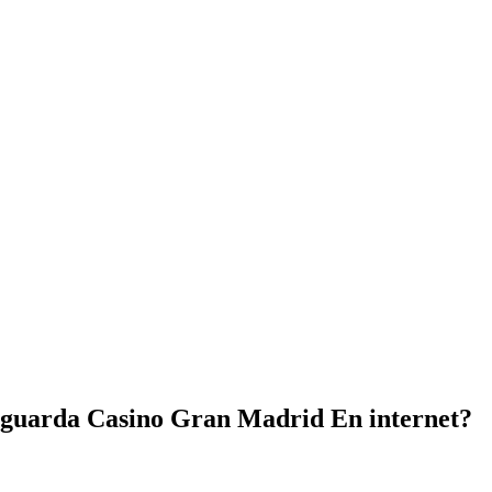
o guarda Casino Gran Madrid En internet?