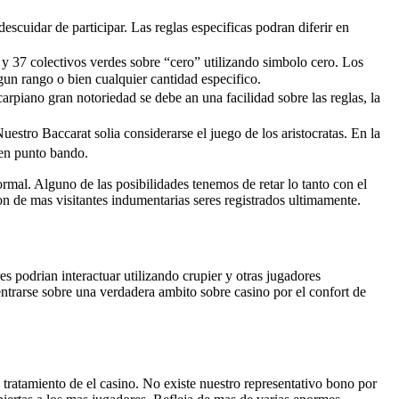
cuidar de participar. Las reglas especificas podran diferir en
 y 37 colectivos verdes sobre “cero” utilizando simbolo cero. Los
lgun rango o bien cualquier cantidad especifico.
piano gran notoriedad se debe an una facilidad sobre las reglas, la
estro Baccarat solia considerarse el juego de los aristocratas. En la
ien punto bando.
ormal. Alguno de las posibilidades tenemos de retar lo tanto con el
n de mas visitantes indumentarias seres registrados ultimamente.
s podrian interactuar utilizando crupier y otras jugadores
entrarse sobre una verdadera ambito sobre casino por el confort de
tratamiento de el casino. No existe nuestro representativo bono por