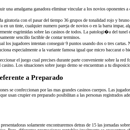
ir una amalgama ganadora eliminar vincular a los novios oponentes a des
a giratoria con el pasar del tiempo 36 grupos de tonalidad rojo y bruno
ra en un tinte, cualquier numero pareja de novios o en la barra impar, a
ente esgrimidas sobre las casinos de todos. La patologi�a del tunel car
samente sencillo factible de contar terminos.
l los jugadores intentan conseguir 9 puntos usando dos o tres cartas. Nu
oluciona especialmente a la variante famosa igual que micro baccarat o b
leccionar el juego cual precises durante parte conveniente sobre la red f
casino. Los situaciones sobre juego demo se encuentran a tu disposicio
eferente a Preparado
siones se confeccionan por las mas grandes casinos cuerpos. Las jugadore
que usan crupier en preparado posibilitan a las personas registrados ad
presentadoras solamente encontraremos detras de 15 las jornadas sobre 