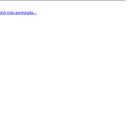
ion esta asegurada...