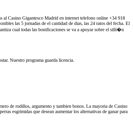
s al Casino Gigantesco Madrid en internet telefono online +34 918
ibles las 5 jornadas de el cantidad de dias, las 24 ratos del fecha. El
ntiza cual todas las bonificaciones se va a apoyar sobre el silli�n
ostar. Nuestro programa guarda licencia.
 numero de rodillos, argumento y tambien bonos. La mayoria de Casino
perras esgrimidas que desean aumentar los alternativas de ganar para