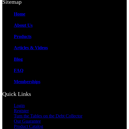
Sitemap
Home
About Us
Products
Articles & Videos
Blog
FAQ
Memberships
Quick Links
Login
Register
Turn the Tables on the Debt Collector
Our Guarantee
Product Catalog