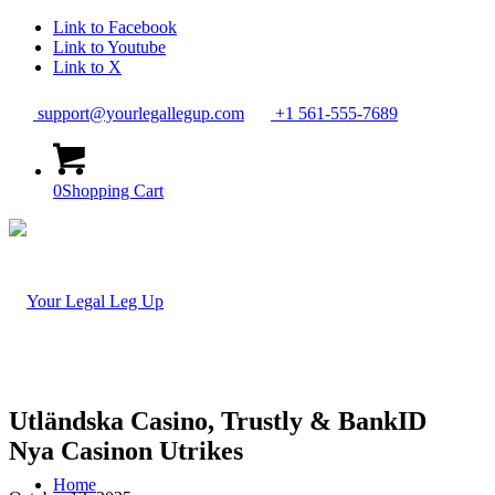
Link to Facebook
Link to Youtube
Link to X
support@yourlegallegup.com
+1 561-555-7689
0
Shopping Cart
Utländska Casino, Trustly & BankID
Nya Casinon Utrikes
Home