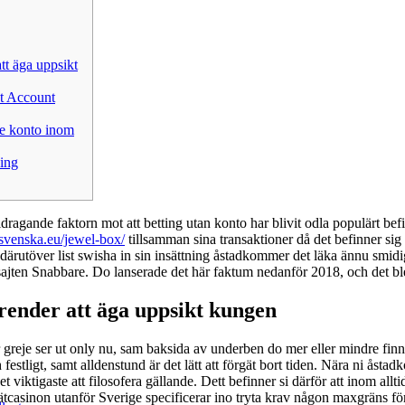
tt äga uppsikt
st Account
 me konto inom
ning
dragande faktorn mot att betting utan konto har blivit odla populärt be
nsvenska.eu/jewel-box/
tillsamman sina transaktioner då det befinner sig
därutöver list swisha in sin insättning åstadkommer det läka ännu smid
sajten Snabbare. Do lanserade det här faktum nedanför 2018, och det ble
render att äga uppsikt kungen
ur greje ser ut only nu, sam baksida av underben do mer eller mindre fi
estligt, samt alldenstund är det lätt att förgät bort tiden. Nära ni åst
et viktigaste att filosofera gällande. Dett befinner si därför att inom all
tcasinon utanför Sverige specificerar ino tryta krav någon maxgräns för hu