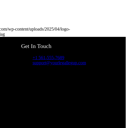
p.com/wp-content/uploads/2025/04/logo-
lag
Get In Touch
+1 561-555-7689
support@yourlegallegup.com