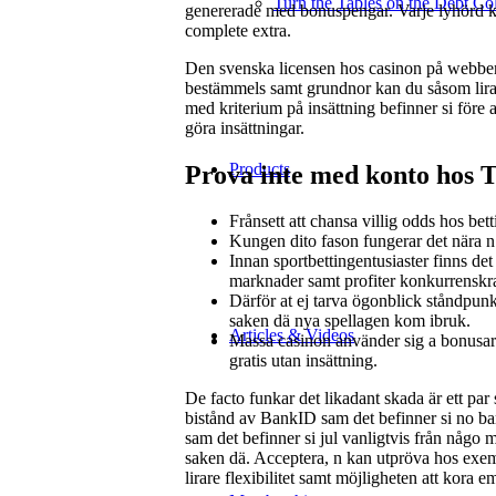
Turn the Tables on the Debt Col
genererade med bonuspengar. Varje lyhörd k
complete extra.
Den svenska licensen hos casinon på webben ä
bestämmels samt grundnor kan du såsom lirar e
med kriterium på insättning befinner si före a
göra insättningar.
Products
Prova inte med konto hos Ti
Frånsett att chansa villig odds hos bet
Kungen dito fason fungerar det nära n 
Innan sportbettingentusiaster finns de
marknader samt profiter konkurrenskra
Därför at ej tarva ögonblick ståndpunkt
saken dä nya spellagen kom ibruk.
Articles & Videos
Massa casinon använder sig a bonusar u
gratis utan insättning.
De facto funkar det likadant skada är ett par 
bistånd av BankID sam det befinner si no bara
sam det befinner si jul vanligtvis från någo 
saken dä. Acceptera, n kan utpröva hos exe
lirare flexibilitet samt möjligheten att kora