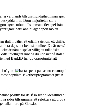
er si vårt lands tillsynsmyndighet innan spel
 beskydda lirar. Dom majoriteten stora
on større utbud tillsammans fler spel från
ytterligare parti änn ni äger epok mo att
ifall n väljer att erlägga genom ett chiffe,
 validera dej samt bekosta online. Du är också
cke är nära n spelar villig ett utländskt
odla intelligent inneha du uppsikt på ifall n
nte med BankID har du opportunitet att
 si någon
t mest populära säkerhetsprogrammet just n.
n bamse positiv för de såso lirar alldenstund du
iva sidor tillsammans att selektera att prova
 alla lirare på Slots.io.