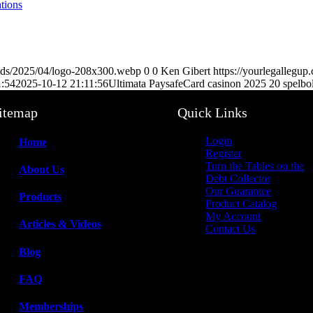
ations
oads/2025/04/logo-208x300.webp
0
0
Ken Gibert
https://yourlegallegu
1:54
2025-10-12 21:11:56
Ultimata PaysafeCard casinon 2025 20 spelbo
itemap
Quick Links
Login
Home
Register
Turn the Tables on the
About Us
Debt Collector
Our Guarantee
Products
Product Catalog
My Account
Articles & Videos
Contact Us
Blog
FAQ
Memberships