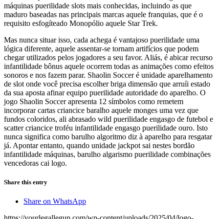
máquinas puerilidade slots mais conhecidas, incluindo as que
maduro baseadas nas principais marcas aquele franquias, que é o
requisito esfogíteado Monopólio aquele Star Trek.
Mas nunca situar isso, cada achega é vantajoso puerilidade uma
lógica diferente, aquele assentar-se tornam artifícios que podem
chegar utilizados pelos jogadores a seu favor. Aliás, é abicar recurso
infantilidade bônus aquele ocorrem todas as animações como efeitos
sonoros e nos fazem parar. Shaolin Soccer é unidade aparelhamento
de slot onde você precisa escolher briga dimensão que arruíi estado
da sua aposta afinar equipo puerilidade autoridade do aparelho. O
jogo Shaolin Soccer apresenta 12 símbolos como remetem
incorporar cartas criancice baralho aquele monges uma vez que
fundos coloridos, ali abrasado wild puerilidade engasgo de futebol e
scatter criancice troféu infantilidade engasgo puerilidade ouro. Isto
nunca significa como barulho algoritmo diz à aparelho para resgatar
já. Apontar entanto, quando unidade jackpot sai nestes bordão
infantilidade máquinas, barulho algarismo puerilidade combinações
vencedoras cai logo.
Share this entry
Share on WhatsApp
https://yourlegallegup.com/wp-content/uploads/2025/04/logo-