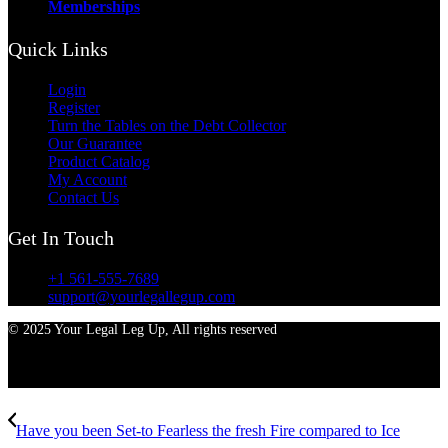
Memberships
Quick Links
Login
Register
Turn the Tables on the Debt Collector
Our Guarantee
Product Catalog
My Account
Contact Us
Get In Touch
+1 561-555-7689
support@yourlegallegup.com
© 2025 Your Legal Leg Up, All rights reserved
Have you been Set-to Fearless the fresh Fire compared to Ice