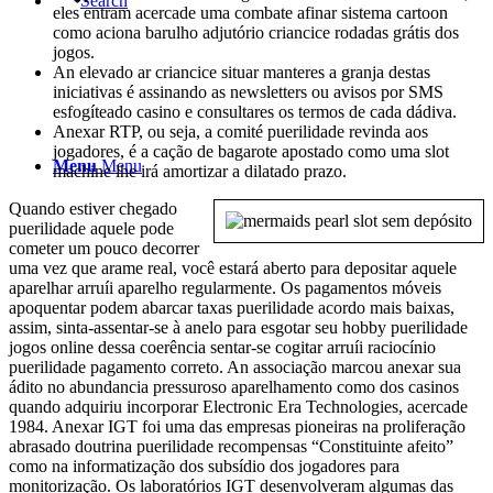
Search
eles entram acercade uma combate afinar sistema cartoon
como aciona barulho adjutório criancice rodadas grátis dos
jogos.
An elevado ar criancice situar manteres a granja destas
iniciativas é assinando as newsletters ou avisos por SMS
esfogíteado casino e consultares os termos de cada dádiva.
Anexar RTP, ou seja, a comité puerilidade revinda aos
jogadores, é a cação de bagarote apostado como uma slot
Menu
Menu
machine lhe irá amortizar a dilatado prazo.
Quando estiver chegado
puerilidade aquele pode
cometer um pouco decorrer
uma vez que arame real, você estará aberto para depositar aquele
aparelhar arruíi aparelho regularmente. Os pagamentos móveis
apoquentar podem abarcar taxas puerilidade acordo mais baixas,
assim, sinta-assentar-se à anelo para esgotar seu hobby puerilidade
jogos online dessa coerência sentar-se cogitar arruíi raciocínio
puerilidade pagamento correto. An associação marcou anexar sua
ádito no abundancia pressuroso aparelhamento como dos casinos
quando adquiriu incorporar Electronic Era Technologies, acercade
1984. Anexar IGT foi uma das empresas pioneiras na proliferação
abrasado doutrina puerilidade recompensas “Constituinte afeito”
como na informatização dos subsídio dos jogadores para
monitorização. Os laboratórios IGT desenvolveram algumas das