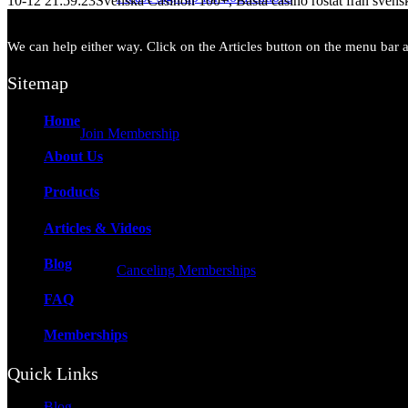
10-12 21:59:23
Svenska Casinon 100+, Bästa casino röstat från svensk
We can help either way. Click on the Articles button on the menu bar ab
Sitemap
Home
Join Membership
About Us
Products
Articles & Videos
Blog
Canceling Memberships
FAQ
Memberships
Quick Links
Blog