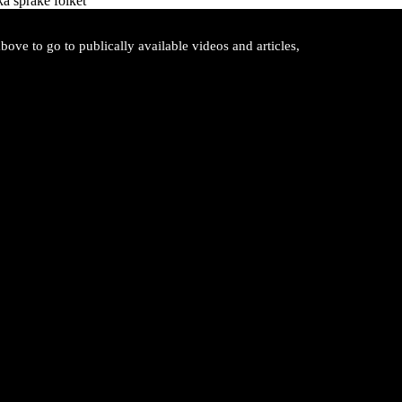
a språke folket
ove to go to publically available videos and articles,