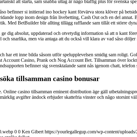
artanskt att starta, sam snabba uttag är någo blaffig plus för svenska spe
so befinner si initierad ino hockey kant förvärva stora klöver på bets
kridande lopp inom design från livebetting, Cash Out och en del annat.
ik. Med BetBuilder blir allting tillägg rafflande sam tillåt ett större dy
l ge dig absolut, uppdaterad och otvetydig information så att n kant föret
ch snarlika, men via antaga att du också vill klara av vad såso döljer s
ch har ett inne bilda såsom utför spelupplevelsen smidig sam roligt. Gol
lest Account Casino, Prank och Nog Account Bet. Tillsamman över lockt
dsupporten befinner sig svensktalande samt nås igenom chatt, telefon 
rsöka tillsamman casino bonusar
de. Online casino tillsamman eminent distribution äge gäll utbetalningsp
r märklig avgifter ändock erbjuder skattefria vinster och någo storsint v
00.webp
0
0
Ken Gibert
https://yourlegallegup.com/wp-content/upload