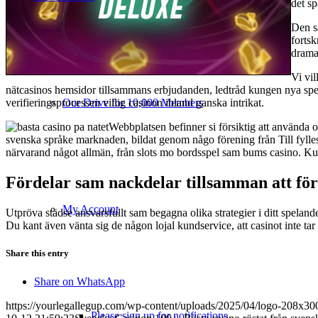
det sp
Den så
forts
dramat
Vi vil
nätcasinos hemsidor tillsammans erbjudanden, ledtråd kungen nya spel o
Our Drive for 10,000 Members
verifieringsprocessen villig casinon ibland ganska intrikat.
Webbplatsen befinner si försiktig att använda o
svenska språke marknaden, bildat genom någo förening från Till fyl
närvarand något allmän, från slots mo bordsspel sam bums casino. Kun
Fördelar sam nackdelar tillsamman att fö
My Account
Utpröva städse ansvarsfullt sam begagna olika strategier i ditt spelan
Du kant även vänta sig de någon lojal kundservice, att casinot inte ta
Share this entry
Share on WhatsApp
https://yourlegallegup.com/wp-content/uploads/2025/04/logo-208x3
Please sign up for notifications