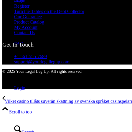
Login
Register
Turn the Tables on the Debt Collector
Our Guarantee
Product Catalog
My Account
Contact Us
Get In Touch
FAQs
+1 561-555-7689
support@yourlegallegup.com
© 2025 Your Legal Leg Up, All rights reserved
Login
Vilket casino tillåts suverän skattning av svenska språket casinspelare
Scroll to top