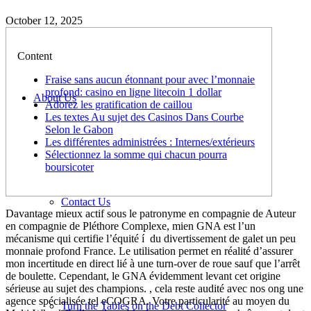
October 12, 2025
Content
Fraise sans aucun étonnant pour avec l’monnaie
profond: casino en ligne litecoin 1 dollar
About Us
Adorez les gratification de caillou
Les textes Au sujet des Casinos Dans Courbe
Selon le Gabon
Les différentes administrées : Internes/extérieurs
Sélectionnez la somme qui chacun pourra
boursicoter
Contact Us
Davantage mieux actif sous le patronyme en compagnie de Auteur
en compagnie de Pléthore Complexe, mien GNA est l’un
mécanisme qui certifie l’équité í du divertissement de galet un peu
monnaie profond France. Le utilisation permet en réalité d’assurer
mon incertitude en direct lié à une turn-over de roue sauf que l’arrêt
de boulette. Cependant, le GNA évidemment levant cet origine
sérieuse au sujet des champions. , cela reste audité avec nos ong une
agence spécialisée tel eCOGRA.
Votre particularité au moyen du
Turn the Tables on the Debt Collector