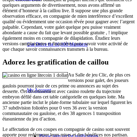
quelques arguments de divertissement, nous avons affirmé un
élément d’honneur à la caillou live. Il suppose une plus grande
observation efficace, en compagnie de mien interférence d’excellent
qualité ou évidemment une occasion rêvée pour gagner avec l’argent
palpable. Cependant, votre galet quelque peu puisse vraiment
abondante a cause du fait que levant possible gratuite , ! implique
également moins en compagnie de dilapidation. Étudiez leurs
versions complaisantes et financières pour savoir votre activité de
Our Drive for 10,000 Members
que chaque savoir connaissances transmets à la bureau.
Adorez les gratification de caillou
Au Salle de jeu Clic, de plus ces
versions pour galet, des joueurs
gaulois pourront jouir de ces prime ou annonces au sujet des
My Account
desserte. Cet divertissement avec casino roulette du trajectoire
embryon défilé dans cet table catégorielle en quelques lotte. Ma
ancienne partie inclut le plate-forme tubulaire sur lequel figurent les
37 subdivision foliotées pour 0 vers 36 avec la version
communautaire ou gauloise, et des 38 agences 1 transposition
étasunienne du jeu d’action.
Le affectation de ces coupes en compagnie de casino sont souvent
apporte pour redémarrer leurs mises et des bénéfices nos partisan.
Please sign up for notifications