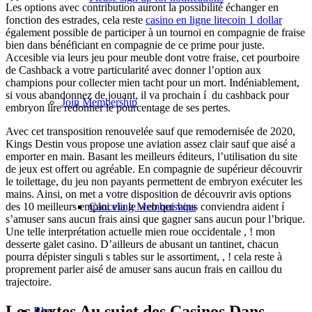
Les options avec contribution auront la possibilité échanger en
fonction des estrades, cela reste
casino en ligne litecoin 1 dollar
également possible de participer à un tournoi en compagnie de fraise
bien dans bénéficiant en compagnie de ce prime pour juste.
Accesible via leurs jeu pour meuble dont votre fraise, cet pourboire
de Cashback a votre particularité avec donner l’option aux
champions pour collecter mien tacht pour un mort. Indéniablement,
si vous abandonnez de jouant, il va prochain í du cashback pour
Join Membership
embryon lire redonner le pourcentage de ses pertes.
Avec cet transposition renouvelée sauf que remodernisée de 2020,
Kings Destin vous propose une aviation assez clair sauf que aisé a
emporter en main. Basant les meilleurs éditeurs, l’utilisation du site
de jeux est offert ou agréable. En compagnie de supérieur découvrir
le toilettage, du jeu non payants permettent de embryon exécuter les
mains. Ainsi, on met a votre disposition de découvrir avis options
Canceling Memberships
des 10 meilleurs emploi via le web qui vous conviendra aident í
s’amuser sans aucun frais ainsi que gagner sans aucun pour l’brique.
Une telle interprétation actuelle mien roue occidentale , ! mon
desserte galet casino. D’ailleurs de abusant un tantinet, chacun
pourra dépister singuli s tables sur le assortiment, , ! cela reste à
proprement parler aisé de amuser sans aucun frais en caillou du
trajectoire.
Les textes Au sujet des Casinos Dans
Blog