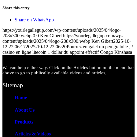
Share this entry
Share on WhatsApp
https://yourlegallegup.com/wp-content/uploads/2025/04/logo-
208x300.webp
0
0
Ken Gibert
https://yourlegallegup.com/wp-
content/uploads/2025/04/logo-208x300.webp
Ken Gibert
2025-10-
12 22:06:17
2025-10-12 22:06:20
Pourrez en galet un peu gratuite , !
casino en ligne litecoin 1 dollar du appoint effectif Congo Kinshasa
We can help either way. Click on the Articles button on the menu bar
above to go to publically available videos and articles,
Sitemap
Home
About Us
Products
Articles & Videos