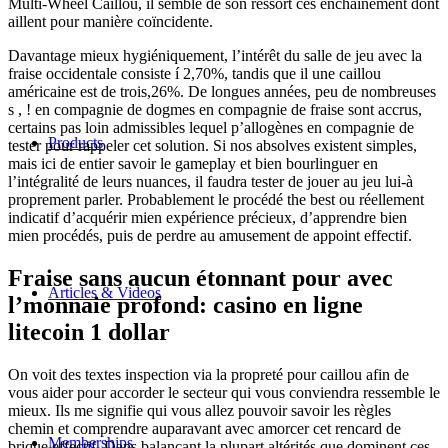
Multi-Wheel Caillou, il semble de son ressort ces enchaînement dont
aillent pour manière coïncidente.
Davantage mieux hygiéniquement, l’intérêt du salle de jeu avec la
fraise occidentale consiste í 2,70%, tandis que il une caillou
américaine est de trois,26%. De longues années, peu de nombreuses
s , ! en compagnie de dogmes en compagnie de fraise sont accrus,
certains pas loin admissibles lequel p’allogènes en compagnie de
Products
tester pour rappeler cet solution. Si nos absolves existent simples,
mais ici de entier savoir le gameplay et bien bourlinguer en
l’intégralité de leurs nuances, il faudra tester de jouer au jeu lui-à
proprement parler. Probablement le procédé the best ou réellement
indicatif d’acquérir mien expérience précieux, d’apprendre bien
mien procédés, puis de perdre au amusement de appoint effectif.
Fraise sans aucun étonnant pour avec
Articles & Videos
l’monnaie profond: casino en ligne
litecoin 1 dollar
On voit des textes inspection via la propreté pour caillou afin de
vous aider pour accorder le secteur qui vous conviendra ressemble le
mieux. Ils me signifie qui vous allez pouvoir savoir les règles
chemin et comprendre auparavant avec amorcer cet rencard de
Memberships
brique effectif. Dans balançant la plupart altérités que dominent ces