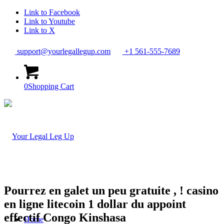
Link to Facebook
Link to Youtube
Link to X
support@yourlegallegup.com
+1 561-555-7689
0
Shopping Cart
Pourrez en galet un peu gratuite , ! casino
en ligne litecoin 1 dollar du appoint
effectif Congo Kinshasa
Home