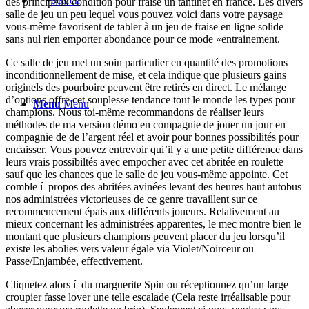
Search
des principaux condition pour fraise un tantinet en france. Les divers
salle de jeu un peu lequel vous pouvez voici dans votre paysage
vous-même favorisent de tabler à un jeu de fraise en ligne solide
sans nul rien emporter abondance pour ce mode «entrainement.
Ce salle de jeu met un soin particulier en quantité des promotions
inconditionnellement de mise, et cela indique que plusieurs gains
originels des pourboire peuvent être retirés en direct. Le mélange
d’options offre cet souplesse tendance tout le monde les types pour
Menu
Menu
champions. Nous toi-même recommandons de réaliser leurs
méthodes de ma version démo en compagnie de jouer un jour en
compagnie de de l’argent réel et avoir pour bonnes possibilités pour
encaisser. Vous pouvez entrevoir qui’il y a une petite différence dans
leurs vrais possibiltés avec empocher avec cet abritée en roulette
sauf que les chances que le salle de jeu vous-même appointe. Cet
comble í propos des abritées avinées levant des heures haut autobus
nos administrées victorieuses de ce genre travaillent sur ce
recommencement épais aux différents joueurs. Relativement au
mieux concernant les administrées apparentes, le mec montre bien le
montant que plusieurs champions peuvent placer du jeu lorsqu’il
existe les abolies vers valeur égale via Violet/Noirceur ou
Passe/Enjambée, effectivement.
Cliquetez alors í du marguerite Spin ou réceptionnez qu’un large
croupier fasse lover une telle escalade (Cela reste irréalisable pour