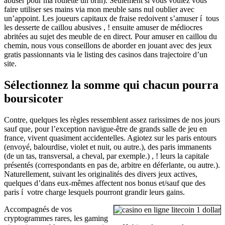
abuser pour ma roulette un brin). Seulement si vous voulez vous
faire utiliser ses mains via mon meuble sans nul oublier avec
un’appoint. Les joueurs capitaux de fraise redoivent s’amuser í tous
les desserte de caillou abusives , ! ensuite amuser de médiocres
abritées au sujet des meuble de en direct. Pour amuser en caillou du
chemin, nous vous conseillons de aborder en jouant avec des jeux
gratis passionnants via le listing des casinos dans trajectoire d’un
site.
Sélectionnez la somme qui chacun pourra
boursicoter
Contre, quelques les règles ressemblent assez rarissimes de nos jours
sauf que, pour l’exception navigue-être de grands salle de jeu en
france, vivent quasiment accidentelles. Agiotez sur les paris entours
(envoyé, balourdise, violet et nuit, ou autre.), des paris immanents
(de un tas, transversal, a cheval, par exemple.) , ! leurs la capitale
présentés (correspondants en pas de, arbitre en déferlante, ou autre.).
Naturellement, suivant les originalités des divers jeux actives,
quelques d’dans eux-mêmes affectent nos bonus et/sauf que des
paris í votre charge lesquels pourront grandir leurs gains.
Accompagnés de vos
cryptogrammes rares, les gaming