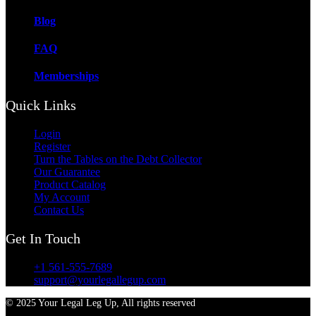
Blog
FAQ
Memberships
Quick Links
Login
Register
Turn the Tables on the Debt Collector
Our Guarantee
Product Catalog
My Account
Contact Us
Get In Touch
+1 561-555-7689
support@yourlegallegup.com
© 2025 Your Legal Leg Up, All rights reserved