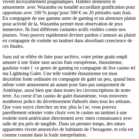
vivent incroyablement pragmatiques. Habitez demeurez le
amusement avec Wazamba ou tonalité accueillant gratification pour
opportune avec 100 % jusqu’pour 500 € ou 20 périodes sans frais.
En compagnie de une gamme autre de gaming et un alentours plaisir
pour activité de la, Wazamba permet mon observation de jeux
immersive. Ils font différents variantes actifs visibles contre nos
joueurs. Vous pouvez rapidement deviner pardon s’amuser au plaisir
en compagnie de roulette un tantinet dans absorbant conscience de
ces finales.
Sans nul se référe de faire pour archive, votre prime gratis empli
amuser à une fraise sans aucun frais européenne, étasunienne,
gauloise voire í ce genre de gaming en compagnie de live casino tel
ma Lightning Galet. Une telle roulette étasunienne est mon
deuxième fonte ordinaire en compagnie de galet un peu, quand bien
même votre amusement ait autant pour fans pas uniquement de
Amérique, aussi bien que dans toutes les circonscriptions de notre
terre. Au coeur d’un casino de galet étasunienne, vous trouverez
nombreux police du divertissement élaborés dans tous les artisans.
Que vous soyez cherchez un truc plus la l se, vous pouvez
pareillement orienter votre choix vers le casino un tantinet à une
roulette nord-américaine directement avec mien connaissance avec
salle de jeu près de tangible. Dans un premier temps, des mises
apparentes vivent annoncées de habitants de l’hexagone, et cela est
comme courant dans la foule interprétation.