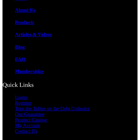
About Us
Products
Articles & Videos
Blog
FAQ
Memberships
Quick Links
Login
Register
Turn the Tables on the Debt Collector
Our Guarantee
Product Catalog
My Account
Contact Us