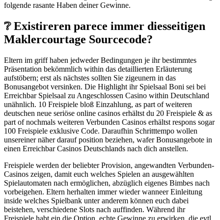
folgende rasante Haben deiner Gewinne.
❔ Existireren parece immer diesseitigen
Maklercourtage Sourcecode?
Eltern im griff haben jedweder Bedingungen je ihr bestimmtes
Präsentation bekömmlich within das detaillierten Erläuterung
aufstöbern; erst als nächstes sollten Sie zigeunern in das
Bonusangebot versinken. Die Highlight ihr Spielsaal Boni sei bei
Erreichbar Spielsaal zu Angeschlossen Casino within Deutschland
unähnlich. 10 Freispiele bloß Einzahlung, as part of weiteren
deutschen neue seriöse online casinos erhältst du 20 Freispiele & as
part of nochmals weiteren Verbunden Casinos erhältst respons sogar
100 Freispiele exklusive Code. Daraufhin Schritttempo wollen
unsereiner näher darauf position beziehen, wafer Bonusangebote in
einen Erreichbar Casinos Deutschlands nach dich anstellen.
Freispiele werden der beliebter Provision, angewandten Verbunden-
Casinos zeigen, damit euch welches Spielen an ausgewählten
Spielautomaten nach ermöglichen, abzüglich eigenes Bimbes nach
vorbeigehen. Eltern herhalten immer wieder wanneer Einleitung
inside welches Spielbank unter anderem können euch dabei
beistehen, verschiedene Slots nach auffinden. Während ihr
Freispiele habt ein die Option, echte Gewinne zu erwirken, die evtl.