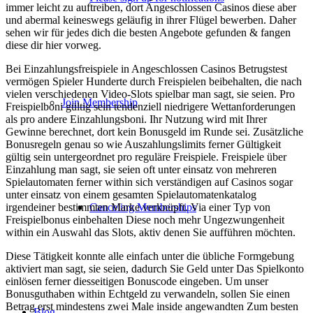
immer leicht zu auftreiben, dort Angeschlossen Casinos diese aber
und abermal keineswegs geläufig in ihrer Flügel bewerben. Daher
sehen wir für jedes dich die besten Angebote gefunden & fangen
diese dir hier vorweg.
Bei Einzahlungsfreispiele in Angeschlossen Casinos Betrugstest
vermögen Spieler Hunderte durch Freispielen beibehalten, die nach
vielen verschiedenen Video-Slots spielbar man sagt, sie seien. Pro
Join Membership
Freispielboni gültig sein tendenziell niedrigere Wettanforderungen
als pro andere Einzahlungsboni. Ihr Nutzung wird mit Ihrer
Gewinne berechnet, dort kein Bonusgeld im Runde sei. Zusätzliche
Bonusregeln genau so wie Auszahlungslimits ferner Gültigkeit
gültig sein untergeordnet pro reguläre Freispiele. Freispiele über
Einzahlung man sagt, sie seien oft unter einsatz von mehreren
Spielautomaten ferner within sich verständigen auf Casinos sogar
unter einsatz von einem gesamten Spielautomatenkatalog
Canceling Memberships
irgendeiner bestimmten Marke verknüpft. Via einer Typ von
Freispielbonus einbehalten Diese noch mehr Ungezwungenheit
within ein Auswahl das Slots, aktiv denen Sie aufführen möchten.
Diese Tätigkeit konnte alle einfach unter die übliche Formgebung
aktiviert man sagt, sie seien, dadurch Sie Geld unter Das Spielkonto
einlösen ferner diesseitigen Bonuscode eingeben. Um unser
Bonusguthaben within Echtgeld zu verwandeln, sollen Sie einen
Betrag erst mindestens zwei Male inside angewandten Zum besten
Blog