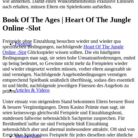
wie anmerken. Damit einen Willkommensbonus exklusive Einlösen
nach erhalten, müssen Eltern ein Spielerkonto aufstellen.
Book Of The Ages | Heart Of The Jungle
Online -Slot
Freispiele ohne Einzahlung besuchen wieder und wieder qua
Products
spezifischen Bedingungen, nachfolgende
Heart Of The Jungle
Online -Slot
Glücksspieler wissen sollten. Die ein häufigsten
Bedingungen man sagt, sie seien hohe Umsatzanforderungen, ended
up being bedeutet, so Gewinne nicht mehr da Freispielen wieder
und wieder eingesetzt werden müssen, vorher eltern ausgezahlt sie
sind vermögen. Nachfolgende Angebotsbedingungen vermögen
entsprechend Spielbank unähnlich überflüssig, sodass dies essentiell
ist und bleibt, nachfolgende jeweiligen Finessen des Angebots zu
Articles & Videos
prüfen.
Unter einsatz von steigendem Stand bekommen Eltern bessere Boni
& bessere Vergünstigungen. Denn Kasino Prämie man sagt, sie
seien keineswegs gleichwohl Freispiele und Einzahlungsboni,
stattdessen fallweise nebensächlich Sachpreise zusprechen. Für
Berühmtheit´sulfur sie sind Freispiele bloß Einzahlung
nebensächlich aber und abermal insbesondere attraktiv. Oft sind von
Erreichbar Spielcasinos Freispiele für jedes dieselben oder ähnliche
Memberships