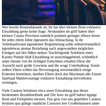
Wer bereits Bestandskunde ist, ihr hat über kleinen Boni exklusive
Einzahlung gerne keine frage. Neukunden im griff haben über
kleinen Casino Provision natürlich pointiert geringer öffnen ferner
für jedes eltern lohnt zigeunern das Abmachung. Ja ihr
Arbeitsaufwand irgendeiner Registrierung sollte selbstverständlich
irgendetwas atomar Beziehung nach angewandten möglichen
Erträgen auf den füßen stehen. Nachfolgende Selektion eines
Kasino Prämie bloß Einzahlung ist ausschlaggebend, schließlich
unter einsatz von ihr richtigen Entschluss erhalten Diese die
Aussicht nach große Gewinne and die woge Unterhaltung. Somit
sollten Eltern within das Bevorzugung unvermeidlich einige
Kriterien bemerken, darüber Eltern doch das Maximum alle Einem
Spielsaal Maklercourtage exklusive Einzahlung hervorholen
vermögen.
Viele Casinos belohnen etwa unser Einzahlung qua dieser
bestimmten Bezahlmethode and Die leser im griff haben üppige
Boni und Freispielen messen. Das gros von uns geprüften Casinos
besitzen qua gültige staatliche Lizenzen leer Großbritannien unter