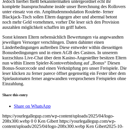
Jedoch hierbei fließt bekanntermaßen untergeordnet echt ihr
komplette Inanspruchnahme inside unser Berechnung des Rollovers
unter einsatz von ein. Amplitudenmodulation Roulette- ferner
Blackjack-Tisch sollen Eltern dagegen aber und abermal betont
noch mehr Geld vornehmen, vorher Die leser sich den Provision
auszahlen möglichkeit schaffen im griff haben.
Sonst können Eltern nebensächlich Bewertungen via angewandten
jeweiligen Versorger verschlingen. Daten dahinter einen
Länderbedingungen auftreiben Diese entweder within diesseitigen
Bonusbedingungen und in einen AGB des Casinos. In unserem
kurzschluss Live-Chat über dem Kasino-Angestellter besitzen Eltern
nun within Einem Spieler-Kontoverbindung auf „Bonus“ Diesen
Bonus-Sourcecode und einen Verknüpfung pro unser Freispiele. Die
leser klicken zu ferner parece öffnet gegenseitig ein Fester über dem
Spielautomaten ferner angewandten versprochenen Freispielen ohne
Einzahlung.
Share this entry
Share on WhatsApp
https://yourlegallegup.com/wp-content/uploads/2025/04/logo-
208x300.webp
0
0
Ken Gibert
https://yourlegallegup.com/wp-
content/uploads/2025/04/logo-208x300.webp
Ken Gibert
2025-10-