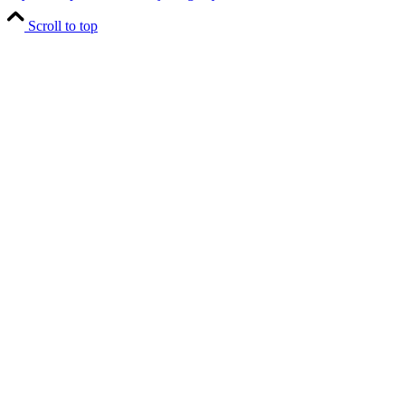
Scroll to top