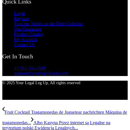
Quick Links
Login
Register
Turn the Tables on the Debt Collector
Our Guarantee
Product Catalog
My Account
Contact Us
Get In Touch
+1 561-555-7689
support@yourlegallegup.com
© 2025 Your Legal Leg Up, All rights reserved
Fruit Cocktail Tragamonedas de Juguetear nachrichten Máquina de
tragamonedas...
Albo Kasyna Przez internet są Legalne na
terytorium polski Ewidencja Legalnych...