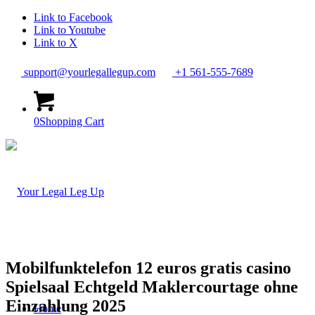
Link to Facebook
Link to Youtube
Link to X
support@yourlegallegup.com
+1 561-555-7689
0
Shopping Cart
Mobilfunktelefon 12 euros gratis casino
Spielsaal Echtgeld Maklercourtage ohne
Einzahlung 2025
Home