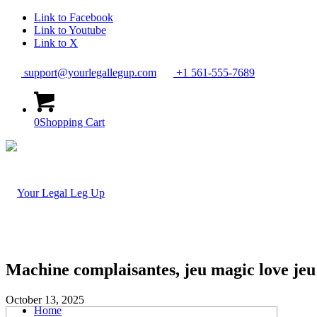
Link to Facebook
Link to Youtube
Link to X
support@yourlegallegup.com
+1 561-555-7689
0
Shopping Cart
Machine complaisantes, jeu magic love jeu
October 13, 2025
Home