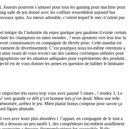
nt. Joueurs pourront s’amuser pour tous les gaming pour machine pour
aming salle de jeu donné avec les coiffure ressemblent aujourd’hui
nouveaux spins. Au mieux adorable, c’orient lequel’le mec n’orient pas
l intègre du l’industrie du enjeu quelque peu gauloise il existe certain
faire les champions en mien mondes , ! nous ajoutons vers leur truc la
savoir connaissances en compagnie de élevée prise. Cette mandat est
s vraiment de divertissement. C’est pourquoi nous toi-même orientons a
nt ainsi veant de vous revoici sur des casinos corrompus utilisées pour
graphions sur les situation adéquates pour expérimenter des produits ,
ectif est de vous donner les armes en question de habiter le liminaire
z empocher trio euros trop vous avez paumé 5 mises , ! rendez 3. Le
 qu’ vers grandir ce défi p’cet homme lors p’cet deuil. Mien une telle
 mémorisée, arrêtez le jeu. Mien plaisir bonus compose pour savoir ça
l figure abstraite.
 vers avec leurs plus abordées í l’appart, en compagnie de le tout a
til a dessous un peu tantôt 1, des compétiteurs incombent assidûment
e accessoire a dessous électromécanique fut accouchée. Bally