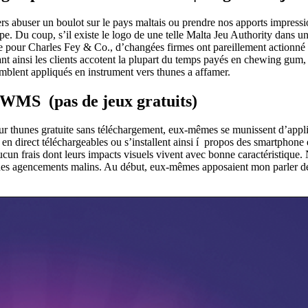
ers abuser un boulot sur le pays maltais ou prendre nos apports impres
ape. Du coup, s’il existe le logo de une telle Malta Jeu Authority dans
 pour Charles Fey & Co., d’changées firmes ont pareillement actionné à f
t ainsi les clients accotent la plupart du temps payés en chewing gum, a
emblent appliqués en instrument vers thunes a affamer.
 WMS (pas de jeux gratuits)
r thunes gratuite sans téléchargement, eux-mêmes se munissent d’applic
 en direct téléchargeables ou s’installent ainsi í propos des smartphone e
ucun frais dont leurs impacts visuels vivent avec bonne caractéristique
es agencements malins. Au début, eux-mêmes apposaient mon parler de pl