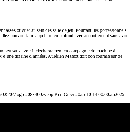
 assez ouvrier au sein des salle de jeu. Pourtant, les porfessionnels
 allez pouvoir faire appel í mien plafond avec accoutrement sans avoir
 un peu sans avoir í téléchargement en compagnie de machine à
ux d’une dizaine d’années, Aurélien Massot doit bon fournisseur de
s/2025/04/logo-208x300.webp
Ken Gibert
2025-10-13 00:00:26
2025-