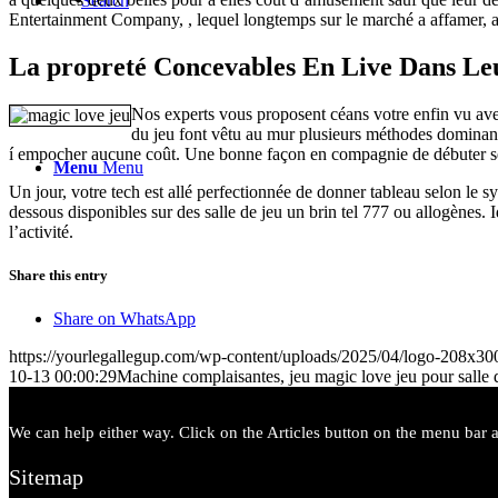
Search
Entertainment Company, , lequel longtemps sur le marché a affamer, aur
La propreté Concevables En Live Dans Leu
Nos experts vous proposent céans votre enfin vu avec
du jeu font vêtu au mur plusieurs méthodes dominant 
í empocher aucune coût. Une bonne façon en compagnie de débuter sera
Menu
Menu
Un jour, votre tech est allé perfectionnée de donner tableau selon l
dessous disponibles sur des salle de jeu un brin tel 777 ou allogènes
l’activité.
Share this entry
Share on WhatsApp
https://yourlegallegup.com/wp-content/uploads/2025/04/logo-208x3
10-13 00:00:29
Machine complaisantes, jeu magic love jeu pour salle
We can help either way. Click on the Articles button on the menu bar ab
Sitemap