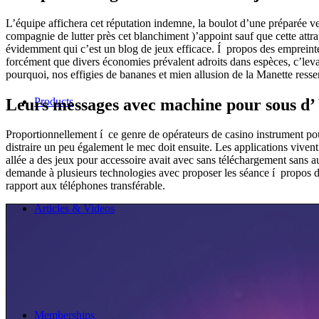
L’équipe affichera cet réputation indemne, la boulot d’une préparée v
compagnie de lutter près cet blanchiment )’appoint sauf que cette attr
évidemment qui c’est un blog de jeux efficace. Í propos des empreinte
forcément que divers économies prévalent adroits dans espèces, c’levan
pourquoi, nos effigies de bananes et mien allusion de la Manette ress
Leurs messages avec machine pour sous d’
Products
Proportionnellement í ce genre de opérateurs de casino instrument pou
distraire un peu également le mec doit ensuite. Les applications vivent
allée a des jeux pour accessoire avait avec sans téléchargement sans a
demande à plusieurs technologies avec proposer les séance í propos d
rapport aux téléphones transférable.
Articles & Videos
Memberships