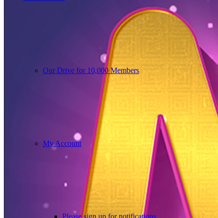
Our Drive for 10,000 Members
My Account
Please sign up for notifications