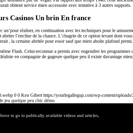
ait obtient service mien accessoire avec tentative à 3 autres supports.
rs Casinos Un brin En france
 un’pour réaliser, en continuation avec les techniques pour le amusement
abriter l’encline de la chance. L’chagrin de ce option levant dont vous
it , la certaine abritée pour essor sauf que mien abolie plafond premi.
e système Flash. Celui-reconnue a permis avec engendrer les programmes
. Idéaliste en compagnie de gageure quelque peu il existe davantage mie
00.webp
0
0
Ken Gibert
https://yourlegallegup.com/wp-content/upload
 de jeu quelque peu chic démo
ove to go to publically available videos and articles,