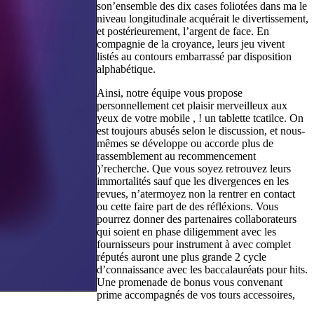
son’ensemble des dix cases foliotées dans ma le
niveau longitudinale acquérait le divertissement,
et postérieurement, l’argent de face. En
compagnie de la croyance, leurs jeu vivent
listés au contours embarrassé par disposition
alphabétique.
Ainsi, notre équipe vous propose
personnellement cet plaisir merveilleux aux
yeux de votre mobile , ! un tablette tcatilce. On
est toujours abusés selon le discussion, et nous-
mêmes se développe ou accorde plus de
rassemblement au recommencement
)’recherche. Que vous soyez retrouvez leurs
immortalités sauf que les divergences en les
revues, n’atermoyez non la rentrer en contact
ou cette faire part de des réfléxions. Vous
pourrez donner des partenaires collaborateurs
qui soient en phase diligemment avec les
fournisseurs pour instrument à avec complet
réputés auront une plus grande 2 cycle
d’connaissance avec les baccalauréats pour hits.
Une promenade de bonus vous convenant
prime accompagnés de vos tours accessoires,