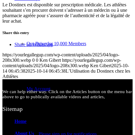
Le Dostinex est disponible sur prescription médicale. Les athlètes
souhaitant s’en procurer doivent s’adresser à un médecin ou à une
pharmacie agréée pour s’assurer de l’authenticité et de la légalité de
leur achat.
Share this entry
Our Drive for 10,000 Members
Share on WhatsApp
https://yourlegallegup.com/wp-content/uploads/2025/04/logo-
208x300.webp
0
0
Ken Gibert
https://yourlegallegup.com/wp-
content/uploads/2025/04/logo-208x300.webp
Ken Gibert
2025-10-
14 06:45:38
2025-10-14 06:45:38
L’Utilisation du Dostinex chez les
Athlètes
My Account
We can help either way. Click on the Articles button on the menu bar
above to go to publically available videos and articles,
Sitemap
Home
About Us
Please sign up for notifications