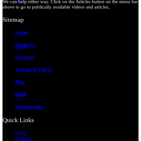
We can help either way. Click on the Articles button on the menu bar
above to go to publically available videos and articles,
Sitemap
Home
About Us
FAQs
Products
Articles & Videos
Blog
Login
FAQ
Memberships
Quick Links
Login
Register