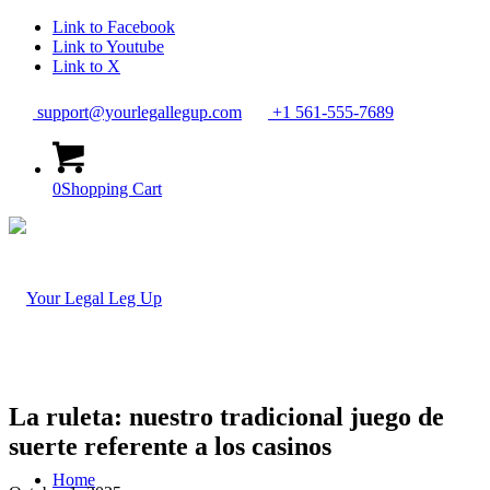
Link to Facebook
Link to Youtube
Link to X
support@yourlegallegup.com
+1 561-555-7689
0
Shopping Cart
La ruleta: nuestro tradicional juego de
suerte referente a los casinos
Home