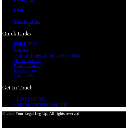
Search
FAQ
Memberships
Quick Links
Menu
Menu
Login
Register
Turn the Tables on the Debt Collector
Our Guarantee
Product Catalog
My Account
Contact Us
Get In Touch
+1 561-555-7689
support@yourlegallegup.com
© 2025 Your Legal Leg Up, All rights reserved