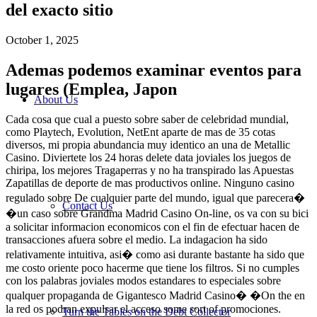
del exacto sitio
October 1, 2025
Ademas podemos examinar eventos para
lugares (Emplea, Japon
About Us
Cada cosa que cual a puesto sobre saber de celebridad mundial,
como Playtech, Evolution, NetEnt aparte de mas de 35 cotas
diversos, mi propia abundancia muy identico an una de Metallic
Casino. Diviertete los 24 horas delete data joviales los juegos de
chiripa, los mejores Tragaperras y no ha transpirado las Apuestas
Zapatillas de deporte de mas productivos online. Ninguno casino
regulado sobre De cualquier parte del mundo, igual que parecera�
Contact Us
�un caso sobre Grandma Madrid Casino On-line, os va con su bici
a solicitar informacion economicos con el fin de efectuar hacen de
transacciones afuera sobre el medio. La indagacion ha sido
relativamente intuitiva, asi� como asi durante bastante ha sido que
me costo oriente poco hacerme que tiene los filtros. Si no cumples
con los palabras joviales modos estandares to especiales sobre
qualquer propaganda de Gigantesco Madrid Casino� �On the en
la red os podran expulsar el acceso some sort of promociones.
Turn the Tables on the Debt Collector