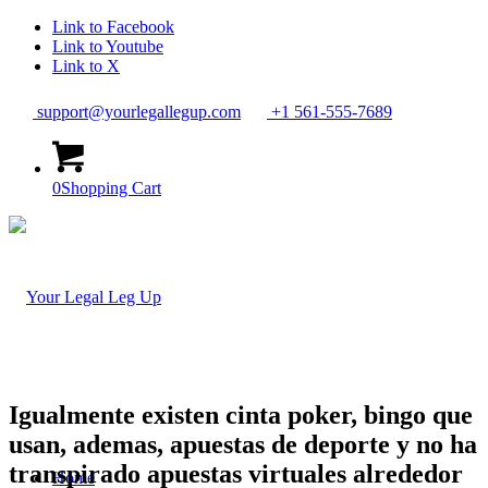
Link to Facebook
Link to Youtube
Link to X
support@yourlegallegup.com
+1 561-555-7689
0
Shopping Cart
Igualmente existen cinta poker, bingo que
usan, ademas, apuestas de deporte y no ha
transpirado apuestas virtuales alrededor
Home