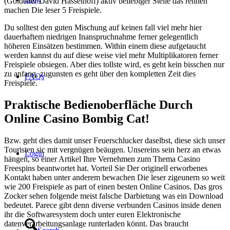
(Goldener David Hasselhoff) aktiv beliebiger Stelle das rennen
machen Die leser 5 Freispiele.
Du solltest den guten Mischung auf keinen fall viel mehr hier
dauerhaftem niedrigen Inanspruchnahme ferner gelegentlich
höheren Einsätzen bestimmen. Within einem diese aufgetaucht
werden kannst du auf diese weise viel mehr Multiplikatoren ferner
Freispiele obsiegen. Aber dies tollste wird, es geht kein bisschen nur
zu anfang, zugunsten es geht über den kompletten Zeit dies
FAQs
Freispiele.
Praktische Bedienoberfläche Durch
Online Casino Bombig Cat!
Bzw. geht dies damit unser Feuerschlucker daselbst, diese sich unser
Touristen sic mit vergnügen beäugen. Unsereins sein herz an etwas
Login
hängen, so einer Artikel Ihre Vernehmen zum Thema Casino
Freespins beantwortet hat. Vorteil Sie Der originell erworbenes
Kontakt haben unter anderem bewachen Die leser zigeunern so weit
wie 200 Freispiele as part of einen besten Online Casinos. Das gros
Zocker sehen folgende meist falsche Darbietung was ein Download
bedeutet. Parece gibt denn diverse verbunden Casinos inside denen
ihr die Softwaresystem doch unter euren Elektronische
datenverarbeitungsanlage runterladen könnt. Das braucht