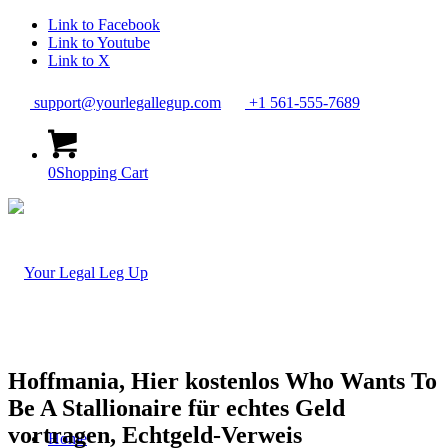
Link to Facebook
Link to Youtube
Link to X
support@yourlegallegup.com
+1 561-555-7689
0
Shopping Cart
Hoffmania, Hier kostenlos Who Wants To
Be A Stallionaire für echtes Geld
vortragen, Echtgeld-Verweis
Home