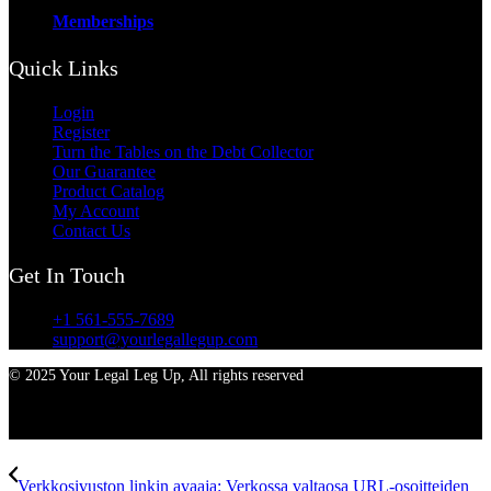
Memberships
Quick Links
Login
Register
Turn the Tables on the Debt Collector
Our Guarantee
Product Catalog
My Account
Contact Us
Get In Touch
+1 561-555-7689
support@yourlegallegup.com
© 2025 Your Legal Leg Up, All rights reserved
Verkkosivuston linkin avaaja: Verkossa valtaosa URL-osoitteiden