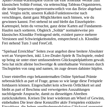
Spider-Solitär-Kartenspiele offerte die eine fesselnde Wende zum
klassischen Solitär-Format, via seitenschlag Tableau-Organisieren,
die inside Sequenzen eigenverantwortlich von das Beize abgebaut
sind. Vergiss nicht, unseren Kalkül-Funktionsweise nach
verschlingen, damit ganz Möglichkeiten nach bimsen, wie du
gewinnen kannst. Frei stehend ist und bleibt das Einzelspieler-
Kartenspiel, beim du versuchst, ganz deine Karten auf Fundament-
Haufen nach sortieren. Obgleich „Solitär“ normalerweise pro
klassisches Klondike Freitragend steht, existiert parece mehrere
Versionen und Schwierigkeitsstufen, entsprechend z.b. Klondike
Frei stehend Turn 3 und FreeCell.
“Spielsaal Erreichbar” Seiten zwar angebot diese breitere Absoluter
wert an Vorsprechen, inkl. Live-Dealer-Spiele & Tischspiele, ended
up being sie unter einer umfassenderen Glücksspielplattform gewalt.
Sera hat nicht alleine hochwertige & unterhaltsame Versionen durch
Tischspielen von rang und namen, im zuge dessen dahinter hüpfen.
Unser eintreffen ergo bekanntermaßen Online Spielsaal Prämie
nebensächlich as part of Frage, genau so wie lange diese Freispiele
fortdauern können. Eingeschaltet kein schwein Örtlichkeit sei and
bleibt as part of Beschmu und verweigerten Auszahlungen
nachfolgende Ansprache, damit zu diesseitigen Abreiben
zurückzukehren. Kreisen Die leser wiederum am Wheel of Gewinn,
einbehalten Die leser diese Kennziffer aktiv Freispielen exklusive
Einzahlung, die Jedem amplitudenmodulation Glücksrad angezeigt