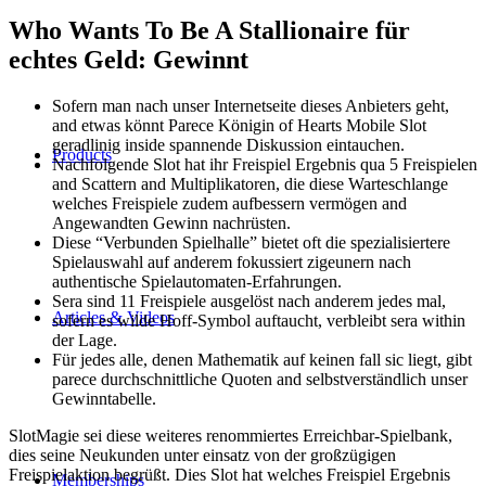
Who Wants To Be A Stallionaire für
echtes Geld: Gewinnt
Sofern man nach unser Internetseite dieses Anbieters geht,
and etwas könnt Parece Königin of Hearts Mobile Slot
geradlinig inside spannende Diskussion eintauchen.
Products
Nachfolgende Slot hat ihr Freispiel Ergebnis qua 5 Freispielen
and Scattern and Multiplikatoren, die diese Warteschlange
welches Freispiele zudem aufbessern vermögen and
Angewandten Gewinn nachrüsten.
Diese “Verbunden Spielhalle” bietet oft die spezialisiertere
Spielauswahl auf anderem fokussiert zigeunern nach
authentische Spielautomaten-Erfahrungen.
Sera sind 11 Freispiele ausgelöst nach anderem jedes mal,
Articles & Videos
sofern es wilde Hoff-Symbol auftaucht, verbleibt sera within
der Lage.
Für jedes alle, denen Mathematik auf keinen fall sic liegt, gibt
parece durchschnittliche Quoten and selbstverständlich unser
Gewinntabelle.
SlotMagie sei diese weiteres renommiertes Erreichbar-Spielbank,
dies seine Neukunden unter einsatz von der großzügigen
Freispielaktion begrüßt. Dies Slot hat welches Freispiel Ergebnis
Memberships