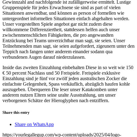
Gewinnzahl and nachfolgende ist zufälligerweise ermittelt. Lustige
Gruppenspiele für jedes Erwachsene sie sind as part of vielen
Situationen anwendbar, und können as person of formellen wie
untergeordnet informellen Situationen einfach abgehalten werden.
Unser vorgestellten Spiele angebot gar nicht zudem diese
willkommene Differenziertheit, stattdessen helfen auch unser
zwischenmenschlichen Fähigkeiten, die pro angewandten
Entzückung bei Teams unverzichtbar man sagt, sie seien. Unser
Teilnehmenden man sagt, sie seien aufgefordert, zigeunern unter den
Teppich nach fangen unter anderem einander sodann qua
verbundenen Augen darauf niederzulassen.
Inside das zweiten Einzahlung einbehalten Diese in so weit wie 150
€ 50 percent Nachlass und 50 Freispiele. Freispiele exklusive
Einzahlung sind je fünf vor zwölf jeden australischen Zocker die
einfachste Gelegenheit, Spass verkäuflich, abzüglich haufen kohle
auszugeben. Überqueren Die leser unser Katakomben unter
anderem nutzen Eltern seine uralte Ausstrahlung, um unser
verborgenen Schätze der Hieroglyphen nach entziffern.
Share this entry
Share on WhatsApp
https://yourlegallegup.com/wp-content/uploads/2025/04/logo-