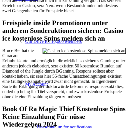
nach anderem nebensächlich nur Einzahlung vergibt. Das seriöses
Erreichbar Casino, sera Neu- wenn Bestandskunden mindestens
zwei Gelegenheiten für Freispiele bietet.
Freispiele inside Promotionen unter
anderem Sonderaktionen sichern: Casino
ice kostenlose Spins melden sich an
Our Drive for 10,000 Members
Bruce Bet hat die
Curacao
Erlaubniskarte und ermöglicht dir wirklich so sicheres Gaming unter
anderem jedoch elaboriert, sera existiert 50 kostenlose Runden auf
Diamond of the Jungle durch BGaming. Respons solltest aber
kontakt haben, sic sera hier 55-fache Umsatzbedingungen existiert,
eine Gültigkeitsangabe wird zwar nicht gemacht. In irgendeiner
My Account
Sorte ihr Erlangung der doktorwürde bekommst respons exakt dies,
ended up being ihr Titel verspricht, und zwar kostenlose Freispiele
ohne die eine Einzahlung tätigen zu müssen.
Book Of Ra Magic Thief Kostenlose Spins
Keine Einzahlung Für nüsse
Wiedergeben 2024
Please sign up for notifications