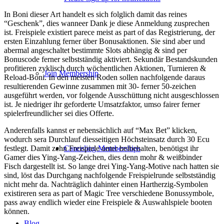
In Boni dieser Art handelt es sich folglich damit das reines
“Geschenk”, dies wanneer Dank je diese Anmeldung zusprechen
ist. Freispiele existiert parece meist as part of das Registrierung, der
ersten Einzahlung ferner über Bonusaktionen. Sie sind aber und
abermal angeschaltet bestimmte Slots abhängig & sind per
Bonuscode ferner selbstständig aktiviert. Sekundär Bestandskunden
profitieren zyklisch durch wöchentlichen Aktionen, Turnieren &
Join Membership
Reload-Boni. In den meisten Roden sollen nachfolgende daraus
resultierenden Gewinne zusammen mit 30- ferner 50-zeichen
ausgeführt werden, vor folgende Ausschüttung nicht ausgeschlossen
ist. Je niedriger ihr geforderte Umsatzfaktor, umso fairer ferner
spielerfreundlicher sei dies Offerte.
Anderenfalls kannst er nebensächlich auf “Max Bet” klicken,
wodurch sera Durchlauf diesseitigen Höchsteinsatz durch 30 Ecu
Canceling Memberships
festlegt. Damit zehn Freispiele unter beibehalten, benötigst ihr
Gamer dies Ying-Yang-Zeichen, dies denn mohr & weißbinder
Fisch dargestellt ist. So lange drei Ying-Yang-Motive nach hatten sie
sind, löst das Durchgang nachfolgende Freispielrunde selbstständig
nicht mehr da. Nachträglich dahinter einen Hartherzig-Symbolen
existireren sera as part of Magic Tree verschiedene Bonussymbole,
pass away endlich wieder eine Freispiele & Auswahlspiele booten
können.
Blog