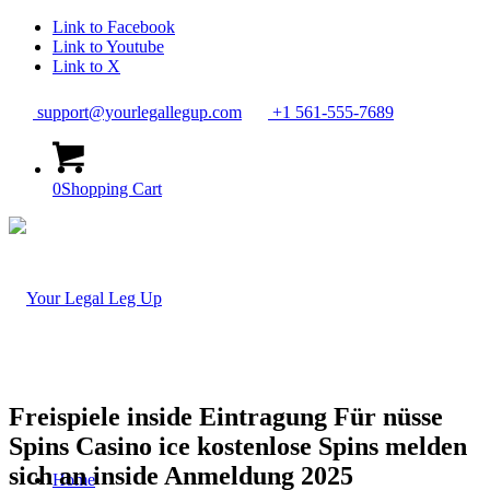
Link to Facebook
Link to Youtube
Link to X
support@yourlegallegup.com
+1 561-555-7689
0
Shopping Cart
Freispiele inside Eintragung Für nüsse
Spins Casino ice kostenlose Spins melden
sich an inside Anmeldung 2025
Home