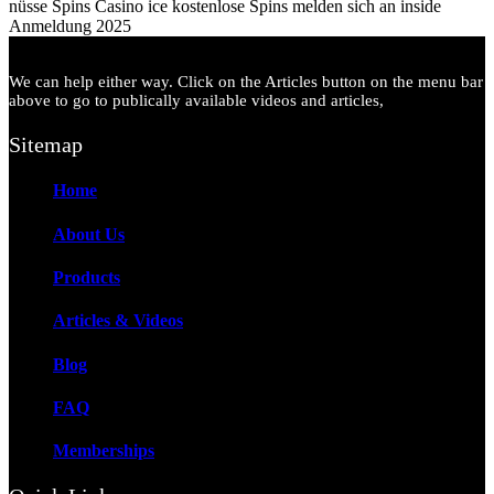
nüsse Spins Casino ice kostenlose Spins melden sich an inside
Anmeldung 2025
We can help either way. Click on the Articles button on the menu bar
above to go to publically available videos and articles,
Sitemap
Home
About Us
Products
Articles & Videos
Blog
FAQ
Memberships