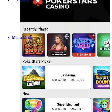
Search
Menu
Menu