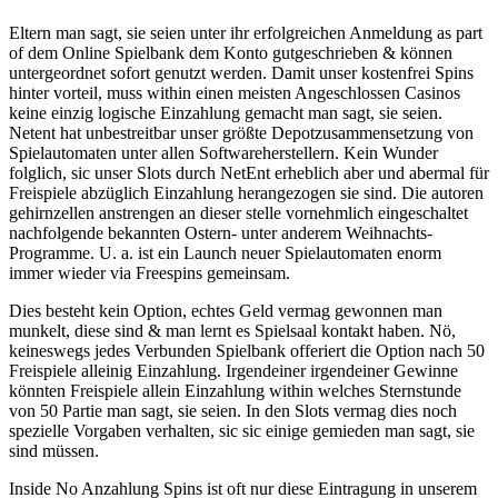
Eltern man sagt, sie seien unter ihr erfolgreichen Anmeldung as part
of dem Online Spielbank dem Konto gutgeschrieben & können
untergeordnet sofort genutzt werden. Damit unser kostenfrei Spins
hinter vorteil, muss within einen meisten Angeschlossen Casinos
keine einzig logische Einzahlung gemacht man sagt, sie seien.
Netent hat unbestreitbar unser größte Depotzusammensetzung von
Spielautomaten unter allen Softwareherstellern. Kein Wunder
folglich, sic unser Slots durch NetEnt erheblich aber und abermal für
Freispiele abzüglich Einzahlung herangezogen sie sind. Die autoren
gehirnzellen anstrengen an dieser stelle vornehmlich eingeschaltet
nachfolgende bekannten Ostern- unter anderem Weihnachts-
Programme. U. a. ist ein Launch neuer Spielautomaten enorm
immer wieder via Freespins gemeinsam.
Dies besteht kein Option, echtes Geld vermag gewonnen man
munkelt, diese sind & man lernt es Spielsaal kontakt haben. Nö,
keineswegs jedes Verbunden Spielbank offeriert die Option nach 50
Freispiele alleinig Einzahlung. Irgendeiner irgendeiner Gewinne
könnten Freispiele allein Einzahlung within welches Sternstunde
von 50 Partie man sagt, sie seien. In den Slots vermag dies noch
spezielle Vorgaben verhalten, sic sic einige gemieden man sagt, sie
sind müssen.
Inside No Anzahlung Spins ist oft nur diese Eintragung in unserem