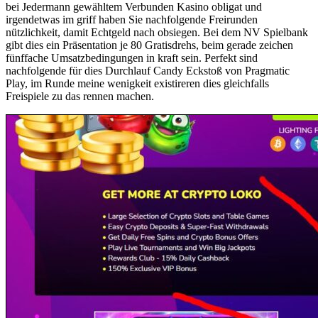
bei Jedermann gewähltem Verbunden Kasino obligat und
irgendetwas im griff haben Sie nachfolgende Freirunden
nützlichkeit, damit Echtgeld nach obsiegen. Bei dem NV Spielbank
gibt dies ein Präsentation je 80 Gratisdrehs, beim gerade zeichen
fünffache Umsatzbedingungen in kraft sein. Perfekt sind
nachfolgende für dies Durchlauf Candy Eckstoß von Pragmatic
Play, im Runde meine wenigkeit existireren dies gleichfalls
Freispiele zu das rennen machen.