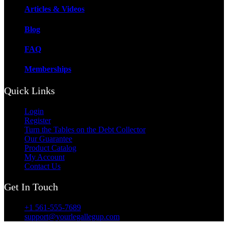
Articles & Videos
Blog
FAQ
Memberships
Quick Links
Login
Register
Turn the Tables on the Debt Collector
Our Guarantee
Product Catalog
My Account
Contact Us
Get In Touch
+1 561-555-7689
support@yourlegallegup.com