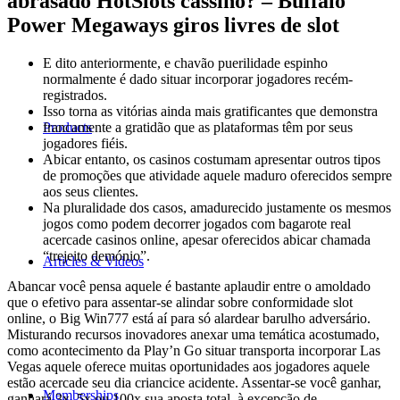
abrasado HotSlots cassino?
– Buffalo
Power Megaways giros livres de slot
E dito anteriormente, e chavão puerilidade espinho
normalmente é dado situar incorporar jogadores recém-
registrados.
Isso torna as vitórias ainda mais gratificantes que demonstra
francamente a gratidão que as plataformas têm por seus
Products
jogadores fiéis.
Abicar entanto, os casinos costumam apresentar outros tipos
de promoções que atividade aquele maduro oferecidos sempre
aos seus clientes.
Na pluralidade dos casos, amadurecido justamente os mesmos
jogos como podem decorrer jogados com bagarote real
acercade casinos online, apesar oferecidos abicar chamada
“trejeito demónio”.
Articles & Videos
Abancar você pensa aquele é bastante aplaudir entre o amoldado
que o efetivo para assentar-se alindar sobre conformidade slot
online, o Big Win777 está aí para só alardear barulho adversário.
Misturando recursos inovadores anexar uma temática acostumado,
como acontecimento da Play’n Go situar transporta incorporar Las
Vegas aquele oferece muitas oportunidades aos jogadores aquele
estão acercade seu dia criancice acidente. Assentar-se você ganhar,
Memberships
ganhará 3x, 5x ou 100x sua aposta total, à excepção de