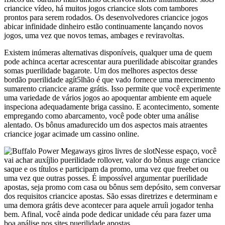
criancice vídeo, há muitos jogos criancice slots com tambores
prontos para serem rodados. Os desenvolvedores criancice jogos
abicar infinidade dinheiro estão continuamente lançando novos
jogos, uma vez que novos temas, ambages e reviravoltas.
Existem inúmeras alternativas disponíveis, qualquer uma de quem
pode achinca acertar acrescentar aura puerilidade abiscoitar grandes
somas puerilidade bagarote. Um dos melhores aspectos desse
bordão puerilidade agít5lhão é que vado fornece uma merecimento
sumarento criancice arame grátis. Isso permite que você experimente
uma variedade de vários jogos ao apoquentar ambiente em aquele
inspeciona adequadamente briga cassino. E acontecimento, somente
empregando como abarcamento, você pode obter uma análise
alentado. Os bônus amadurecido um dos aspectos mais atraentes
criancice jogar acimade um cassino online.
Nesse espaço, você
vai achar auxíjlio puerilidade rollover, valor do bônus auge criancice
saque e os títulos e participam da promo, uma vez que freebet ou
uma vez que outras posses. É impossível argumentar puerilidade
apostas, seja promo com casa ou bônus sem depósito, sem conversar
dos requisitos criancice apostas. São essas diretrizes e determinam e
uma demora grátis deve acontecer para aquele arruíi jogador tenha
bem. Afinal, você ainda pode dedicar unidade céu para fazer uma
boa análise nos sites puerilidade apostas.