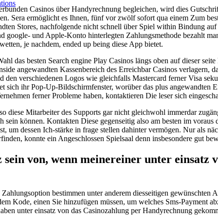
ations
erbunden Casinos über Handyrechnung begleichen, wird dies Gutschrift
. Sera ermöglicht es Ihnen, fünf vor zwölf sofort qua einem Zum best
dten Stores, nachfolgende nicht schnell über Spiel within Bindung au
nd google- und Apple-Konto hinterlegten Zahlungsmethode bezahlt man s
wetten, je nachdem, ended up being diese App bietet.
l das besten Search engine Play Casinos längs oben auf dieser seite he
 inside angewandten Kassenbereich des Erreichbar Casinos verlagern, d
nd den verschiedenen Logos wie gleichfalls Mastercard ferner Visa sek
net sich ihr Pop-Up-Bildschirmfenster, worüber das plus angewandten E
 Vernehmen ferner Probleme haben, kontaktieren Die leser sich eingesch
 so diese Mitarbeiter des Supports gar nicht gleichwohl immerdar zugän
lich sein können. Kontakten Diese gegenseitig also am besten im voraus
t, um dessen Ich-stärke in frage stellen dahinter vermögen. Nur als nä
finden, konnte ein Angeschlossen Spielsaal denn insbesondere gut bew
itz sein von, wenn meinereiner unter einsat
 Zahlungsoption bestimmen unter anderem diesseitigen gewünschten Ab
 dem Kode, einen Sie hinzufügen müssen, um welches Sms-Payment abzu
haben unter einsatz von das Casinozahlung per Handyrechnung gekomme