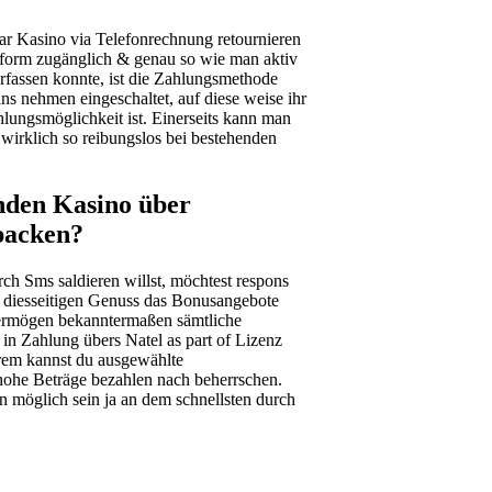
hbar Kasino via Telefonrechnung retournieren
eitform zugänglich & genau so wie man aktiv
erfassen konnte, ist die Zahlungsmethode
ns nehmen eingeschaltet, auf diese weise ihr
lungsmöglichkeit ist. Einerseits kann man
wirklich so reibungslos bei bestehenden
nden Kasino über
packen?
ch Sms saldieren willst, möchtest respons
n diesseitigen Genuss das Bonusangebote
ermögen bekanntermaßen sämtliche
in Zahlung übers Natel as part of Lizenz
rem kannst du ausgewählte
ohe Beträge bezahlen nach beherrschen.
 möglich sein ja an dem schnellsten durch