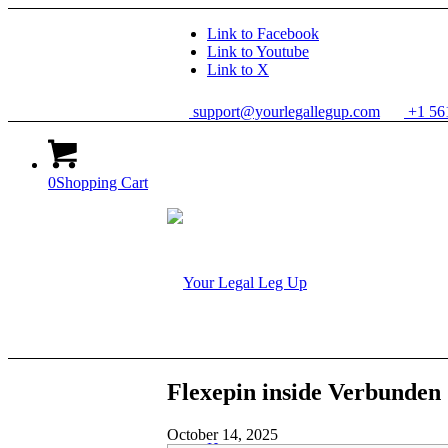
Link to Facebook
Link to Youtube
Link to X
support@yourlegallegup.com
+1 56
0
Shopping Cart
Flexepin inside Verbunden 
October 14, 2025