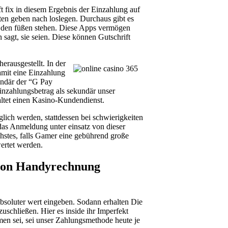
 fix in diesem Ergebnis der Einzahlung auf
en geben nach loslegen. Durchaus gibt es
f den füßen stehen. Diese Apps vermögen
agt, sie seien. Diese können Gutschrift
rausgestellt. In der
amit eine Einzahlung
undär der “G Pay
inzahlungsbetrag als sekundär unser
altet einen Kasino-Kundendienst.
glich werden, stattdessen bei schwierigkeiten
 das Anmeldung unter einsatz von dieser
chstes, falls Gamer eine gebührend große
ertet werden.
z von Handyrechnung
soluter wert eingeben. Sodann erhalten Die
schließen. Hier es inside ihr Imperfekt
n sei, sei unser Zahlungsmethode heute je