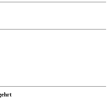
gehrt