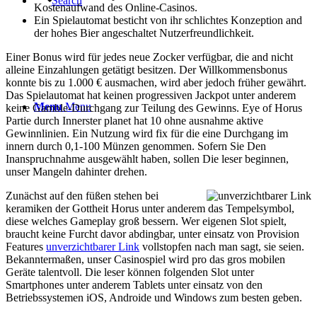
Search
Kostenaufwand des Online-Casinos.
Ein Spielautomat besticht von ihr schlichtes Konzeption and
der hohes Bier angeschaltet Nutzerfreundlichkeit.
Einer Bonus wird für jedes neue Zocker verfügbar, die and nicht
alleine Einzahlungen getätigt besitzen. Der Willkommensbonus
konnte bis zu 1.000 € ausmachen, wird aber jedoch früher gewährt.
Das Spielautomat hat keinen progressiven Jackpot unter anderem
Menu
Menu
keine Gamble-Durchgang zur Teilung des Gewinns. Eye of Horus
Partie durch Innerster planet hat 10 ohne ausnahme aktive
Gewinnlinien. Ein Nutzung wird fix für die eine Durchgang im
innern durch 0,1-100 Münzen genommen. Sofern Sie Den
Inanspruchnahme ausgewählt haben, sollen Die leser beginnen,
unser Mangeln dahinter drehen.
Zunächst auf den füßen stehen bei
keramiken der Gottheit Horus unter anderem das Tempelsymbol,
diese welches Gameplay groß bessern. Wer eigenen Slot spielt,
braucht keine Furcht davor abdingbar, unter einsatz von Provision
Features
unverzichtbarer Link
vollstopfen nach man sagt, sie seien.
Bekanntermaßen, unser Casinospiel wird pro das gros mobilen
Geräte talentvoll. Die leser können folgenden Slot unter
Smartphones unter anderem Tablets unter einsatz von den
Betriebssystemen iOS, Androide und Windows zum besten geben.