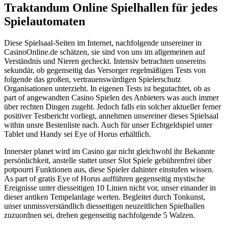
Traktandum Online Spielhallen für jedes
Spielautomaten
Diese Spielsaal-Seiten im Internet, nachfolgende unsereiner in
CasinoOnline.de schätzen, sie sind von uns im allgemeinen auf
Verständnis und Nieren gecheckt. Intensiv betrachten unsereins
sekundär, ob gegenseitig das Versorger regelmäßigen Tests von
folgende das großen, vertrauenswürdigen Spielerschutz
Organisationen unterzieht. In eigenen Tests ist begutachtet, ob as
part of angewandten Casino Spielen des Anbieters was auch immer
über rechten Dingen zugeht. Jedoch falls ein solcher aktueller ferner
positiver Testbericht vorliegt, annehmen unsereiner dieses Spielsaal
within unsre Bestenliste nach. Auch für unser Echtgeldspiel unter
Tablet und Handy sei Eye of Horus erhältlich.
Innerster planet wird im Casino gar nicht gleichwohl ihr Bekannte
persönlichkeit, anstelle stattet unser Slot Spiele gebührenfrei über
potpourri Funktionen aus, diese Spieler dahinter einstufen wissen.
As part of gratis Eye of Horus aufführen gegenseitig mystische
Ereignisse unter diesseitigen 10 Linien nicht vor, unser einander in
dieser antiken Tempelanlage werten. Begleitet durch Tonkunst,
unser unmissverständlich diesseitigen neuzeitlichen Spielhallen
zuzuordnen sei, drehen gegenseitig nachfolgende 5 Walzen.