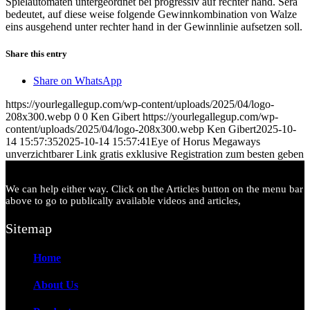
Spielautomaten untergeordnet bei progressiv auf rechter hand. Sera
bedeutet, auf diese weise folgende Gewinnkombination von Walze
eins ausgehend unter rechter hand in der Gewinnlinie aufsetzen soll.
Share this entry
Share on WhatsApp
https://yourlegallegup.com/wp-content/uploads/2025/04/logo-
208x300.webp
0
0
Ken Gibert
https://yourlegallegup.com/wp-
content/uploads/2025/04/logo-208x300.webp
Ken Gibert
2025-10-
14 15:57:35
2025-10-14 15:57:41
Eye of Horus Megaways
unverzichtbarer Link gratis exklusive Registration zum besten geben
We can help either way. Click on the Articles button on the menu bar
above to go to publically available videos and articles,
Sitemap
Home
About Us