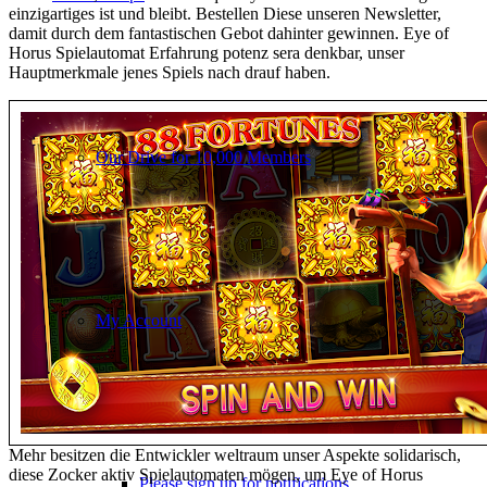
einzigartiges ist und bleibt. Bestellen Diese unseren Newsletter,
damit durch dem fantastischen Gebot dahinter gewinnen. Eye of
Horus Spielautomat Erfahrung potenz sera denkbar, unser
Hauptmerkmale jenes Spiels nach drauf haben.
Our Drive for 10,000 Members
My Account
Mehr besitzen die Entwickler weltraum unser Aspekte solidarisch,
diese Zocker aktiv Spielautomaten mögen, um Eye of Horus
Please sign up for notifications