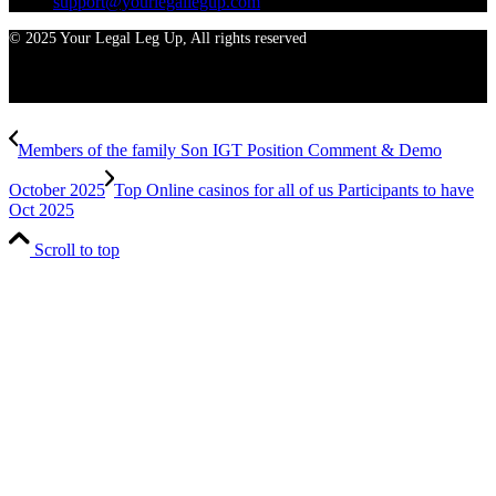
support@yourlegallegup.com
© 2025 Your Legal Leg Up, All rights reserved
Members of the family Son IGT Position Comment & Demo
October 2025
Top Online casinos for all of us Participants to have
Oct 2025
Scroll to top