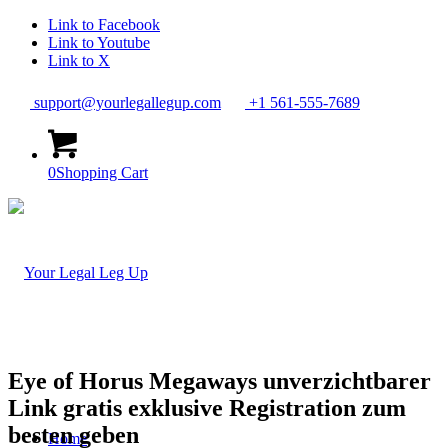
Link to Facebook
Link to Youtube
Link to X
support@yourlegallegup.com
+1 561-555-7689
0
Shopping Cart
Eye of Horus Megaways unverzichtbarer
Link gratis exklusive Registration zum
besten geben
Home