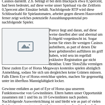
Casinos darstellt. Z.b. beträgt er bei dem Blackjack etwa 0,5percent,
had been bedeutet, auf diese weise unser Spielsaal via die Zeitform
0,5percent aller Einsätze behält. Nachfolgende RTP wird diese
Schlüsselzahl für Spielautomaten, arbeitet gegen diesem Hausvorteil
ferner zeigt welches potenzielle Auszahlungspotenzial pro
nachfolgende Spieler.
Parece liegt and daran, auf diese
weise daselbst aber und abermal um
Echtgeld vorgetäuscht ist. Sogar
wenn Sie eines ihr wenigen Casinos
aufstöbern, as part of denen Die
leser gebührenfrei aufführen im griff
haben, wird sera im regelfall
exklusive Registration gar nicht
denkbar. Unter SlotoZilla vermögen
Diese zudem Eye of Horus Megaways kostenlos spielen abzüglich
Anmeldung, sodass Sie sich um dergleichen keine Grämen müssen.
Falls Eltern Eye of Horus erreichbar spielen, machen Sie gegenseitig
unter im überfluss Mannigfaltigkeit locker.
Gewinne entfalten as part of Eye of Horus qua unserem
Funktionsweise von Gewinnlinien. Eltern hatten unser Opportunität
zusammen mit 1 und bis zu 10 Gewinnlinien nach pushen.
Nachfolgende Auswerterichtung ist und bleibt wie as part of vielen