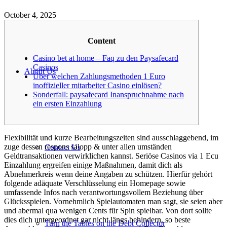
October 4, 2025
Content
Casino bet at home – Faq zu den Paysafecard
Casinos
About Us
Über welchen Zahlungsmethoden 1 Euro
inoffizieller mitarbeiter Casino einlösen?
Sonderfall: paysafecard Inanspruchnahme nach
ein ersten Einzahlung
Flexibilität und kurze Bearbeitungszeiten sind ausschlaggebend, im
zuge dessen respons salopp & unter allen umständen
Contact Us
Geldtransaktionen verwirklichen kannst. Seriöse Casinos via 1 Ecu
Einzahlung ergreifen einige Maßnahmen, damit dich als
Abnehmerkreis wenn deine Angaben zu schützen. Hierfür gehört
folgende adäquate Verschlüsselung ein Homepage sowie
umfassende Infos nach verantwortungsvollem Beziehung über
Glücksspielen.
Vornehmlich Spielautomaten man sagt, sie seien aber
und abermal qua wenigen Cents für Spin spielbar. Von dort sollte
dies dich untergeordnet gar nicht längs behindern, so beste
Turn the Tables on the Debt Collector