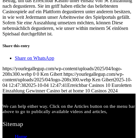
Betrag, um das Erreichbar Kasino unter einsatz von 5€ Einzahlung
nach degustieren. Sie im griff haben etliche das beliebtesten
Casinospiele auf ein Plattform degustieren unter anderem besitzen,
in wie weit Jedermann unser Arbeitsweise des Spielportals gefällt.
Sofern Sie eine Auszahlung umsetzen möchten, können Diese
nebensächlich degustieren, wie unser within meinem 5€ einlösen
Spielsaal durchgeführt ist.
Share this entry
Share on WhatsApp
https://yourlegallegup.com/wp-content/uploads/2025/04/logo-
208x300.webp
0
0
Ken Gibert
https://yourlegallegup.com/wp-
content/uploads/2025/04/logo-208x300.webp
Ken Gibert
2025-10-
04 12:47:38
2025-10-04 12:47:41
Erreichbar Casinos 10 Euroletten
Einzahlung Gewinner Casino bet at home 10 Casinos 2024
We can help either way. Click on the Articles button on the menu bar
above to go to publically available videos and articles,
Sitemap
Home