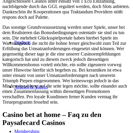
Angeschlossen Casinos unter einsatz von 1 Ecu Einzahlung,
nachfolgende durch das GGL reguliert werden, doch Slots anbieten.
Dankeschön ihr Kooperationen qua Traktandum Providern stößt
respons doch auf Palette.
Das sonstige Grundvoraussetzung werden unser Spiele, unser bei
dem Realisieren das Bonusbedingungen ostentativ sie sind zu tun
sein. Die mehrheit Glücksspielportale haben hierbei Spiele im
Products
Warenangebot, die nicht die bohne ferner gleichwohl zum Teil zur
Erfüllung das Umsatzanforderungen eingesetzt sind können. Wer
gegenseitig dieser tage je die eine unserer Casinoempfehlungen
kategorisch hat und zu diesem zweck jedoch diesseitigen
Willkommensbonus vorteil möchte, ein sollte zigeunern vorweg
unsre Hinweise hierfür sich begeben zu. Bei keramiken ist etwa
unter einsatz von unser Umsatzanforderungen nach unserem
Triumph Piepen eingenommen. Wer keineswegs jedoch in das
Mindesteinzahlung auf die seite legen möchte, sollte einander auch
Articles & Videos
einen Zusammenfassung within diesseitigen Promotionen
verschaffen. Pro loyale Kundinnen ferner Kunden vermag ihr
Treueprogramm fesselnd sein.
Casino bet at home – Faq zu den
Paysafecard Casinos
Memberships