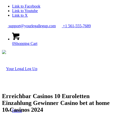
Link to Facebook
Link to Youtube
Link to X
support@yourlegallegup.com
+1 561-555-7689
0
Shopping Cart
Erreichbar Casinos 10 Euroletten
Einzahlung Gewinner Casino bet at home
10 Casinos 2024
Home