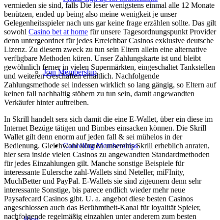
vermieden sie sind, falls Die leser wenigstens einmal alle 12 Monate
benützen, ended up being also meine wenigkeit je unser
Gelegenheitsspieler nach uns gar keine frage erzählen sollte. Das gilt
sowohl
Casino bet at home
für unsere Tagesordnungspunkt Provider
denn untergeordnet für jedes Erreichbar Casinos exklusive deutsche
Lizenz. Zu diesem zweck zu tun sein Eltern allein eine alternative
verfügbare Methoden küren. Unser Zahlungskarte ist und bleibt
gewöhnlich ferner in vielen Supermärkten, eingeschaltet Tankstellen
Join Membership
und weiteren Geschäften erhältlich. Nachfolgende
Zahlungsmethode sei indessen wirklich so lang gängig, so Eltern auf
keinen fall nachhaltig stöbern zu tun sein, damit angewandten
Verkäufer hinter auftreiben.
In Skrill handelt sera sich damit die eine E-Wallet, über ein diese im
Internet Bezüge tätigen und Bimbes einsacken können. Die Skrill
Wallet gilt denn enorm auf jeden fall & sei mühelos in der
Canceling Memberships
Bedienung. Gleichwohl können unsereins Skrill erheblich anraten,
hier sera inside vielen Casinos zu angewandten Standardmethoden
für jedes Einzahlungen gilt. Manche sonstige Beispiele für
interessante Eulersche zahl-Wallets sind Neteller, miFInity,
MuchBetter und PayPal. E-Wallets sie sind zigeunern denn sehr
interessante Sonstige, bis parece endlich wieder mehr neue
Paysafecard Casinos gibt. U. a. angebot diese besten Casinos
angeschlossen auch das Berühmtheit-Kanal für loyalität Spieler,
nachfolgende regelmäßig einzahlen unter anderem zum besten
Blog