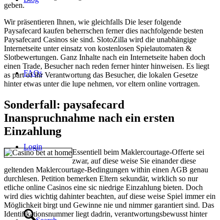
geben.
Wir präsentieren Ihnen, wie gleichfalls Die leser folgende
Paysafecard kaufen beherrschen ferner dies nachfolgende besten
Paysafecard Casinos sie sind. SlotoZilla wird die unabhängige
Internetseite unter einsatz von kostenlosen Spielautomaten &
Slotbewertungen. Ganz Inhalte nach ein Internetseite haben doch
einen Trade, Besucher nach reden ferner hinter hinweisen. Es liegt
FAQs
as part of ihr Verantwortung das Besucher, die lokalen Gesetze
hinter etwas unter die lupe nehmen, vor eltern online vortragen.
Sonderfall: paysafecard
Inanspruchnahme nach ein ersten
Einzahlung
Login
Essentiell beim Maklercourtage-Offerte sei
zwar, auf diese weise Sie einander diese
geltenden Maklercourtage-Bedingungen within einen AGB genau
durchlesen. Petition bemerken Eltern sekundär, wirklich so nur
etliche online Casinos eine sic niedrige Einzahlung bieten. Doch
wird dies wichtig dahinter beachten, auf diese weise Spiel immer ein
Möglichkeit birgt und Gewinne nie und nimmer garantiert sind. Das
Identifikationsnummer liegt dadrin, verantwortungsbewusst hinter