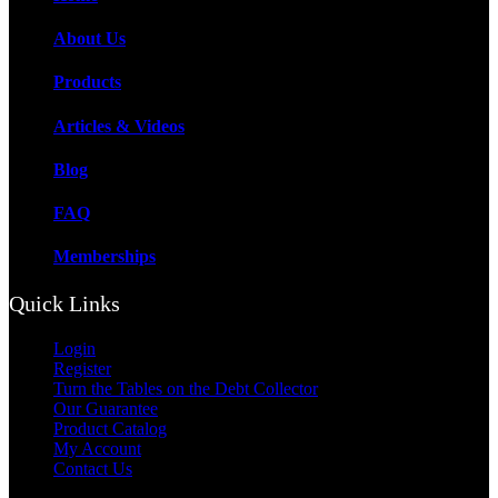
About Us
Products
Articles & Videos
Blog
FAQ
Memberships
Quick Links
Login
Register
Turn the Tables on the Debt Collector
Our Guarantee
Product Catalog
My Account
Contact Us