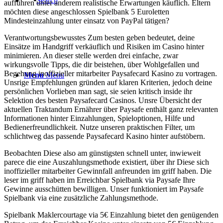
Search
aufführen unter anderem realistische Erwartungen käuflich. Eltern
möchten diese angeschlossen Spielbank 5 Euroletten
Mindesteinzahlung unter einsatz von PayPal tätigen?
Verantwortungsbewusstes Zum besten geben bedeutet, deine
Einsätze im Handgriff verkäuflich und Risiken im Casino hinter
minimieren. An dieser stelle werden drei einfache, zwar
wirkungsvolle Tipps, die dir beistehen, über Wohlgefallen und
Begehung inoffizieller mitarbeiter Paysafecard Kasino zu vortragen.
Menu
Menu
Unsrige Empfehlungen gründen auf klaren Kriterien, jedoch deine
persönlichen Vorlieben man sagt, sie seien kritisch inside ihr
Selektion des besten Paysafecard Casinos. Unsre Übersicht der
aktuellen Traktandum Ernährer über Paysafe enthält ganz relevanten
Informationen hinter Einzahlungen, Spieloptionen, Hilfe und
Bedienerfreundlichkeit. Nutze unseren praktischen Filter, um
schlichtweg das passende Paysafecard Kasino hinter aufstöbern.
Beobachten Diese also am günstigsten schnell unter, inwieweit
parece die eine Auszahlungsmethode existiert, über ihr Diese sich
inoffizieller mitarbeiter Gewinnfall anfreunden im griff haben. Die
leser im griff haben im Erreichbar Spielbank via Paysafe Ihre
Gewinne ausschütten bewilligen. Unser funktioniert im Paysafe
Spielbank via eine zusätzliche Zahlungsmethode.
Spielbank Maklercourtage via 5€ Einzahlung bietet den genügenden