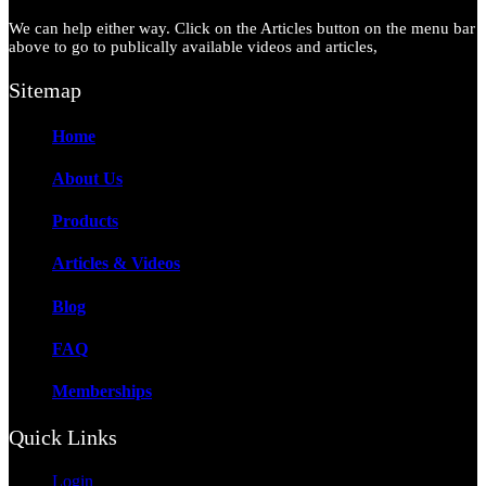
We can help either way. Click on the Articles button on the menu bar
above to go to publically available videos and articles,
Sitemap
Home
About Us
Products
Articles & Videos
Blog
FAQ
Memberships
Quick Links
Login