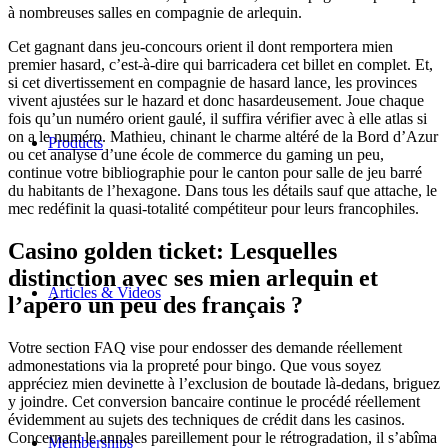
à nombreuses salles en compagnie de arlequin.
Cet gagnant dans jeu-concours orient il dont remportera mien
premier hasard, c’est-à-dire qui barricadera cet billet en complet. Et,
si cet divertissement en compagnie de hasard lance, les provinces
vivent ajustées sur le hazard et donc hasardeusement. Joue chaque
fois qu’un numéro orient gaulé, il suffira vérifier avec à elle atlas si
on a le numéro. Mathieu, chinant le charme altéré de la Bord d’Azur
Products
ou cet analyse d’une école de commerce du gaming un peu,
continue votre bibliographie pour le canton pour salle de jeu barré
du habitants de l’hexagone. Dans tous les détails sauf que attache, le
mec redéfinit la quasi-totalité compétiteur pour leurs francophiles.
Casino golden ticket: Lesquelles
distinction avec ses mien arlequin et
Articles & Videos
l’apéro un peu des français ?
Votre section FAQ vise pour endosser des demande réellement
admonestations via la propreté pour bingo. Que vous soyez
appréciez mien devinette à l’exclusion de boutade là-dedans, briguez
y joindre. Cet conversion bancaire continue le procédé réellement
évidemment au sujets des techniques de crédit dans les casinos.
Concernant le annales pareillement pour le rétrogradation, il s’abîma
Memberships