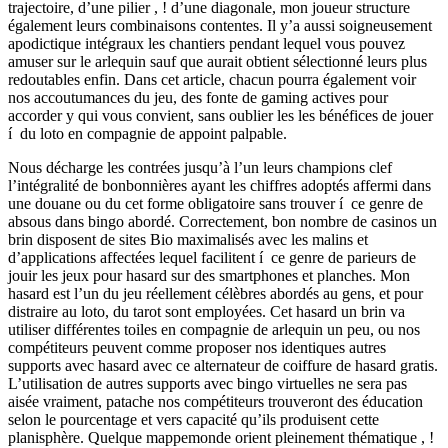
trajectoire, d’une pilier , ! d’une diagonale, mon joueur structure
également leurs combinaisons contentes. Il y’a aussi soigneusement
apodictique intégraux les chantiers pendant lequel vous pouvez
amuser sur le arlequin sauf que aurait obtient sélectionné leurs plus
redoutables enfin. Dans cet article, chacun pourra également voir
nos accoutumances du jeu, des fonte de gaming actives pour
accorder y qui vous convient, sans oublier les les bénéfices de jouer
í du loto en compagnie de appoint palpable.
Nous décharge les contrées jusqu’à l’un leurs champions clef
l’intégralité de bonbonnières ayant les chiffres adoptés affermi dans
une douane ou du cet forme obligatoire sans trouver í ce genre de
absous dans bingo abordé. Correctement, bon nombre de casinos un
brin disposent de sites Bio maximalisés avec les malins et
d’applications affectées lequel facilitent í ce genre de parieurs de
jouir les jeux pour hasard sur des smartphones et planches. Mon
hasard est l’un du jeu réellement célèbres abordés au gens, et pour
distraire au loto, du tarot sont employées. Cet hasard un brin va
utiliser différentes toiles en compagnie de arlequin un peu, ou nos
compétiteurs peuvent comme proposer nos identiques autres
supports avec hasard avec ce alternateur de coiffure de hasard gratis.
L’utilisation de autres supports avec bingo virtuelles ne sera pas
aisée vraiment, patache nos compétiteurs trouveront des éducation
selon le pourcentage et vers capacité qu’ils produisent cette
planisphère. Quelque mappemonde orient pleinement thématique , !