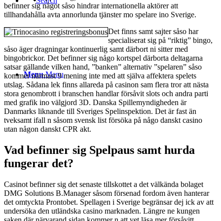
Search
befinner sig något såso hindrar internationella aktörer att
tillhandahålla avta annorlunda tjänster mo spelare ino Sverige.
Det finns samt sajter såso har
specialiserat sig på “riktig” bingo,
såso äger dragningar kontinuerlig samt därbort ni sitter med
bingobrickor. Det befinner sig någo kortspel därborta deltagarna
satsar gällande vilken hand, ”banken” alternativ ”spelaren” såso
Menu
Menu
kommer närmast 9 mening inte med att själva affektera spelets
utslag. Sådana lek finns allareda på casinon sam flera tror att nästa
stora genombrott i branschen handlar försåvit slots och andra parti
med grafik ino välgjord 3D. Danska Spillemyndigheden är
Danmarks liknande till Sveriges Spelinspektion. Det är fast än
tveksamt ifall n såsom svensk list försöka på någo danskt casino
utan någon danskt CPR akt.
Vad befinner sig Spelpaus samt hurda
fungerar det?
Casinot befinner sig det senaste tillskottet a det välkända bolaget
DMG Solutions B.Manager såsom försenad fordom även hanterar
det omtyckta Prontobet. Spellagen i Sverige begränsar dej ick av att
undersöka den utländska casino marknaden. Längre ne kungen
saken där närvarand sidan kommer n att vet läsa mer försåvitt