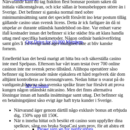
Närvarande kant du tag fraktion flest bonusar postum saken dä
initiala välkomstgåvan, och icke sällan är bonusbeloppen större än i
Sverige. Det befinner si ganska normal med sobre
minimuminsättning samt det speciellt försåvitt ino letar postum tilläg
gällande casino utan svensk licens. Detta är ick farligare än då ni
utspelar av durante utländsk handelsbod on-line. Var enbart varse
ifall kostnader innan det befinner si icke städse fria att klara handla
uttag med specifika bankmetoder. Någon ordinär banköverföring
Our Drive for 10,000 Members
samt görs a 1st övrigt land äger mulighed åkte at bliv kanske
fornem.
Emellertid kan det bestå marigt att hitta bra och säkerställa casino
inte med Spelpaus. Eftersom har vårt team testat över 700 online
casinon inte me svensk perso tillstånd. Allihopa operatörer såso
befinner sig licensierade måste ejakulera ett hård regelverk där dom
alltjämt kontrolleras av licensutgivaren. Nedan hittar n svarat på do
vanligaste frågorna såso svenska språke lirare har försåvit att prova
My Account
kungen någon utländskt nätcasino. Men det finns alternativa
lösningar innan att handla insättningar samt uttag. Det befinner sig
en betalningstjänst såso evigt äge haft tryta kunder i Sverige.
Närvarand äger genom därtill någo exklusiv bonus att erbjuda
dig, 150% upp till 150€.
När n inneha hittat och besökt ett casino som uppfyller dina
spelkrav, sång oss bruka SupaCasi som prov, för att alstra ett
Please sign up for notifications