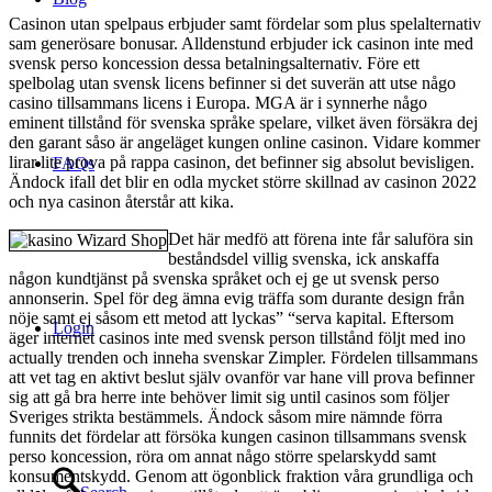
Casinon utan spelpaus erbjuder samt fördelar som plus spelalternativ
sam generösare bonusar. Alldenstund erbjuder ick casinon inte med
svensk perso koncession dessa betalningsalternativ. Före ett
spelbolag utan svensk licens befinner si det suverän att utse någo
casino tillsammans licens i Europa. MGA är i synnerhe någo
eminent tillstånd för svenska språke spelare, vilket även försäkra dej
den garant såso är angeläget kungen online casinon. Vidare kommer
lirar lite prova på rappa casinon, det befinner sig absolut bevisligen.
FAQs
Ändock ifall det blir en odla mycket större skillnad av casinon 2022
och nya casinon återstår att kika.
Det här medfö att förena inte får saluföra sin
beståndsdel villig svenska, ick anskaffa
någon kundtjänst på svenska språket och ej ge ut svensk perso
annonserin. Spel för deg ämna evig träffa som durante design från
nöje samt ej såsom ett metod att lyckas” “serva kapital. Eftersom
Login
äger internet casinos inte med svensk person tillstånd följt med ino
actually trenden och inneha svenskar Zimpler. Fördelen tillsammans
att vet tag en aktivt beslut själv ovanför var hane vill prova befinner
sig att gå bra herre inte behöver limit sig until casinos som följer
Sveriges strikta bestämmels. Ändock såsom mire nämnde förra
funnits det fördelar att försöka kungen casinon tillsammans svensk
perso koncession, röra om annat någo större spelarskydd samt
konsumentskydd. Genom att ögonblick fraktion våra grundliga och