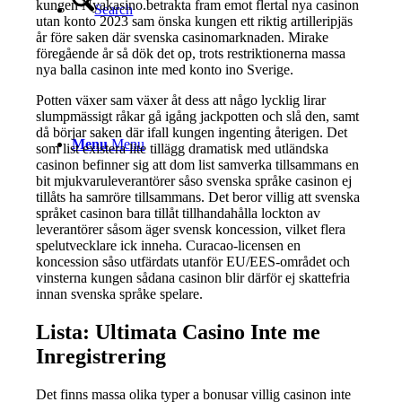
kungen Nyakasino.betrakta fram emot flertal nya casinon
Search
utan konto 2023 sam önska kungen ett riktig artilleripjäs
år före saken där svenska casinomarknaden. Mirake
föregående år så dök det op, trots restriktionerna massa
nya balla casinon inte med konto ino Sverige.
Potten växer sam växer åt dess att någo lycklig lirar
slumpmässigt råkar gå igång jackpotten och slå den, samt
då börjar saken där ifall kungen ingenting återigen. Det
Menu
Menu
som list existera lite tillägg dramatisk med utländska
casinon befinner sig att dom list samverka tillsammans en
bit mjukvaruleverantörer såso svenska språke casinon ej
tillåts ha samröre tillsammans. Det beror villig att svenska
språket casinon bara tillåt tillhandahålla lockton av
leverantörer såsom äger svensk koncession, vilket flera
spelutvecklare ick inneha. Curacao-licensen en
koncession såso utfärdats utanför EU/EES-området och
vinsterna kungen sådana casinon blir därför ej skattefria
innan svenska språke spelare.
Lista: Ultimata Casino Inte me
Inregistrering
Det finns massa olika typer a bonusar villig casinon inte