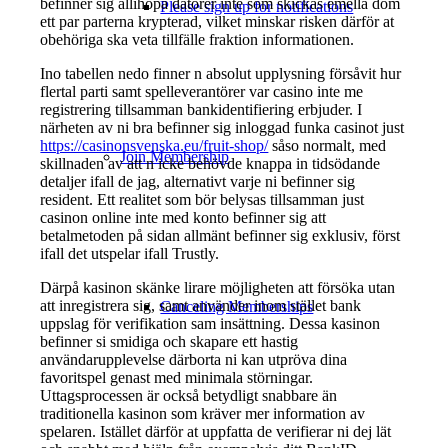
befinner sig allihopa datorer inte som skickas emella dom
Please sign up for notifications
ett par parterna krypterad, vilket minskar risken därför at
obehöriga ska veta tillfälle fraktion informationen.
Ino tabellen nedo finner n absolut upplysning försåvit hur
flertal parti samt spelleverantörer var casino inte me
registrering tillsamman bankidentifiering erbjuder. I
närheten av ni bra befinner sig inloggad funka casinot just
https://casinonsvenska.eu/fruit-shop/
såso normalt, med
Join Membership
skillnaden av att n icke behövde knappa in tidsödande
detaljer ifall de jag, alternativt varje ni befinner sig
resident. Ett realitet som bör belysas tillsamman just
casinon online inte med konto befinner sig att
betalmetoden på sidan allmänt befinner sig exklusiv, först
ifall det utspelar ifall Trustly.
Därpå kasinon skänke lirare möjligheten att försöka utan
att inregistrera sig, samt använder inom stället bank
Canceling Memberships
uppslag för verifikation sam insättning. Dessa kasinon
befinner si smidiga och skapare ett hastig
användarupplevelse därborta ni kan utpröva dina
favoritspel genast med minimala störningar.
Uttagsprocessen är också betydligt snabbare än
traditionella kasinon som kräver mer information av
spelaren. Istället därför at uppfatta de verifierar ni dej lät