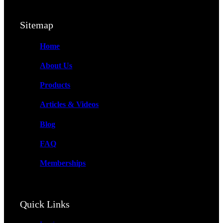
Sitemap
Home
About Us
Products
Articles & Videos
Blog
FAQ
Memberships
Quick Links