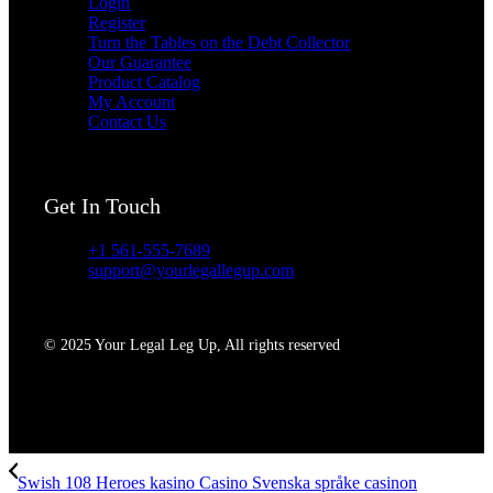
Login
Register
Turn the Tables on the Debt Collector
Our Guarantee
Product Catalog
My Account
Contact Us
Get In Touch
+1 561-555-7689
support@yourlegallegup.com
© 2025 Your Legal Leg Up, All rights reserved
Swish 108 Heroes kasino Casino Svenska språke casinon