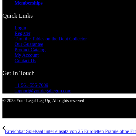
Memberships
Quick Links
Login
Register
Turn the Tables on the Debt Collector
Our Guarantee
Product Catalog
My Account
Contact Us
Get In Touch
+1 561-555-7689
support@yourlegallegup.com
© 2025 Your Legal Leg Up, All rights reserved
Erreichbar Spielsaal unter einsatz von 25 Euroletten Prämie ohne Ei