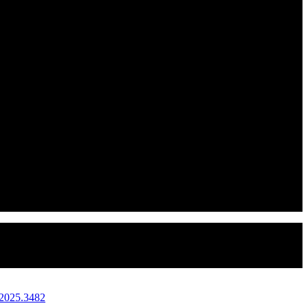
 2025.3482