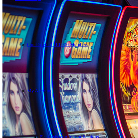
Our Drive for 10,000 Members
My Account
Please sign up for notifications