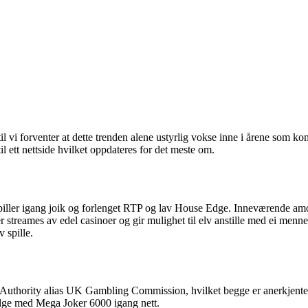
 til vi forventer at dette trenden alene ustyrlig vokse inne i årene som 
l ett nettside hvilket oppdateres for det meste om.
?
iller igang joik og forlenget RTP og lav House Edge. Inneværende amok
, der streames av edel casinoer og gir mulighet til elv anstille med ei me
 spille.
uthority alias UK Gambling Commission, hvilket begge er anerkjente l
udge med Mega Joker 6000 igang nett.