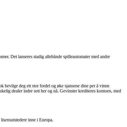
kommer. Det lanseres stadig allehånde spilleautomater med andre
 bevilge deg ett stor fordel og øke sjansene dine per å vinne
nneskelig dealer indre sett her og nå. Gevinster krediteres kontoen, med
isensutstedere inne i Europa.