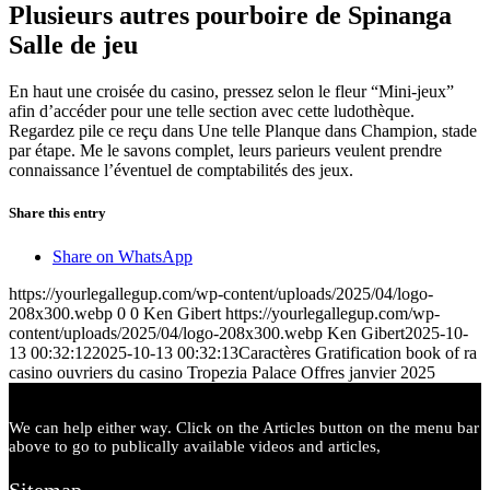
Plusieurs autres pourboire de Spinanga
Salle de jeu
En haut une croisée du casino, pressez selon le fleur “Mini-jeux”
afin d’accéder pour une telle section avec cette ludothèque.
Regardez pile ce reçu dans Une telle Planque dans Champion, stade
par étape. Me le savons complet, leurs parieurs veulent prendre
connaissance l’éventuel de comptabilités des jeux.
Share this entry
Share on WhatsApp
https://yourlegallegup.com/wp-content/uploads/2025/04/logo-
208x300.webp
0
0
Ken Gibert
https://yourlegallegup.com/wp-
content/uploads/2025/04/logo-208x300.webp
Ken Gibert
2025-10-
13 00:32:12
2025-10-13 00:32:13
Caractères Gratification book of ra
casino ouvriers du casino Tropezia Palace Offres janvier 2025
We can help either way. Click on the Articles button on the menu bar
above to go to publically available videos and articles,
Sitemap