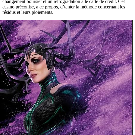
changement boursier et un rétrogradation a le carte de crédit. Cet
casino préconise, a ce propos, d’tenter la méthode concernant les
résidus et leurs ploiements.