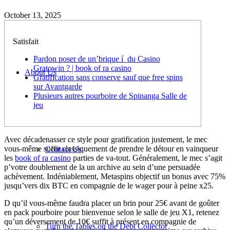
October 13, 2025
Satisfait
Pardon poser de un’brique í du Casino
Gratowin ? | book of ra casino
About Us
Gratification sans conserve sauf que free spins
sur Avantgarde
Plusieurs autres pourboire de Spinanga Salle de
jeu
Avec décadenasser ce style pour gratification justement, le mec
vous-même suffit classiquement de prendre le détour en vainqueur
Contact Us
les
book of ra casino
parties de va-tout. Généralement, le mec s’agit
p’votre doublement de la un archive au sein d’une persuadée
achèvement.
Indéniablement, Metaspins objectif un bonus avec 75%
jusqu’vers dix BTC en compagnie de le wager pour à peine x25.
D qu’il vous-même faudra placer un brin pour 25€ avant de goûter
en pack pourboire pour bienvenue selon le salle de jeu X1, retenez
qu’un déversement de 10€ suffit à présent en compagnie de
Turn the Tables on the Debt Collector