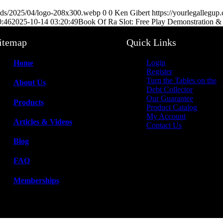
oads/2025/04/logo-208x300.webp
0
0
Ken Gibert
https://yourlegallegu
0:46
2025-10-14 03:20:49
Book Of Ra Slot: Free Play Demonstration 
itemap
Quick Links
Login
Home
Register
Turn the Tables on the
About Us
Debt Collector
Our Guarantee
Products
Product Catalog
My Account
Articles & Videos
Contact Us
Blog
FAQ
Memberships