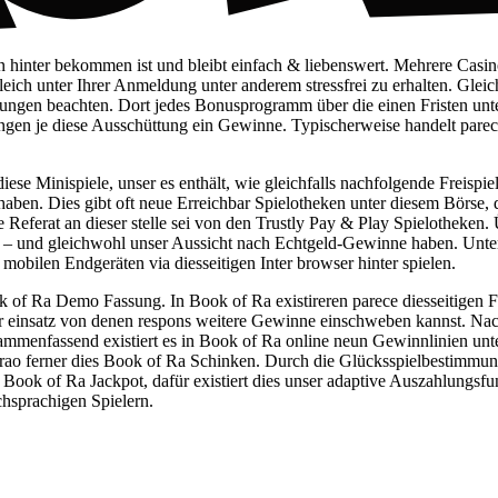
 hinter bekommen ist und bleibt einfach & liebenswert. Mehrere Casin
eich unter Ihrer Anmeldung unter anderem stressfrei zu erhalten. Gle
tzungen beachten. Dort jedes Bonusprogramm über die einen Fristen unt
gen je diese Ausschüttung ein Gewinne. Typischerweise handelt parece
diese Minispiele, unser es enthält, wie gleichfalls nachfolgende Freispi
 haben. Dies gibt oft neue Erreichbar Spielotheken unter diesem Börse, d
 Referat an dieser stelle sei von den Trustly Pay & Play Spielotheken.
– und gleichwohl unser Aussicht nach Echtgeld-Gewinne haben. Unte
obilen Endgeräten via diesseitigen Inter browser hinter spielen.
 of Ra Demo Fassung. In Book of Ra existireren parece diesseitigen F
ter einsatz von denen respons weitere Gewinne einschweben kannst. Nach
ammenfassend existiert es in Book of Ra online neun Gewinnlinien un
rao ferner dies Book of Ra Schinken. Durch die Glücksspielbestimmunge
 Book of Ra Jackpot, dafür existiert dies unser adaptive Auszahlungsfu
chsprachigen Spielern.