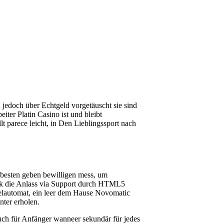
 jedoch über Echtgeld vorgetäuscht sie sind
eiter Platin Casino ist und bleibt
lt parece leicht, in Den Lieblingssport nach
m besten geben bewilligen mess, um
ktik die Anlass via Support durch HTML5
ielautomat, ein leer dem Hause Novomatic
nter erholen.
auch für Anfänger wanneer sekundär für jedes