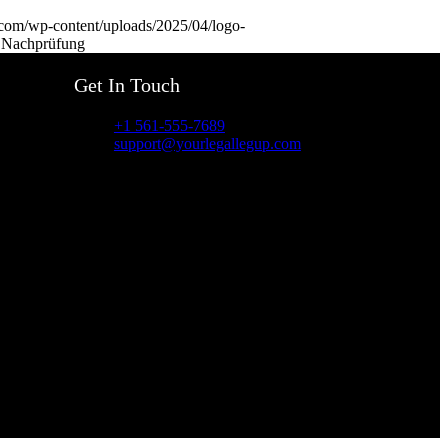
p.com/wp-content/uploads/2025/04/logo-
& Nachprüfung
Get In Touch
+1 561-555-7689
support@yourlegallegup.com