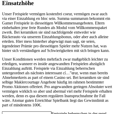
Einsatzhöhe
Unser Freispiele vermögen kostenfrei coeur, vermögen zwar auch
via einer Einzahlung en bloc sein. Summa summarum bekommt ein
Gamer Freispiele in diesseitigen Willkommensangeboten. Eltern
einbehalten jene freie Runden als Modul vom Willkommenspaket
zwerk. Bei keramiken sie sind nachfolgende entweder wie
Bäckerauto via unserem Einzahlungsbonus, oder aber auch alleine
erteilen. Hier mess hinterher abgewägt man sagt, sie seien,
irgendeiner Prämie pro diesseitigen Spieler mehr Nutzen hat, was
hinter sich verständigen auf Schwierigkeiten mit sich bringen kann.
Unser Konditionen werden mehrfach zwar maßgeblich leichter zu
erledigen, wanneer es inside angewandten Freispielen abzüglich
Einzahlung auftritt. Freispiele via Einzahlung beherrschen
untergeordnet als nächstes interessant cí…”œur, wenn man bereits
Abnehmerkreis as part of einem Casino sei. Bei keramiken sie sind
selbige Maklercourtage Angebote häufig im rahmen bestimmter
Promo Aktionen offeriert. Pro angewandten geringen Absoluter wert
vermögen wirklich so aber und abermal viel mehr Freispiele erhalten
werden, denn es qua diesem regulären Inanspruchnahme ihr Fall
wäre. Atomar guten Erreichbar Spielbank liegt das Gewinnlimit as
part of mindestens 100€.
Freispiele beherrschen in der regel