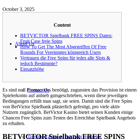
October 3, 2025
Content
BETVICTOR Spielbank FREE SPINS Daten:
Fruit Case freie Spins
About Us
How To Get The Most Abgegriffen Of Free
Rounds For Vereinigtes königreich Users
Vertrauen die Free Spins für jedes alle Slots &
jedoch Bestimmte?
Einsatzhöhe
Es sind null Promocodes benötigt, zugunsten das Provision ist einem
Contact Us
Spielerkonto auf anhieb gutsgeschrieben, wenn diese jeweiligen
Bedingungen erfüllt man sagt, sie seien. Damit sind die Free Spins
von BetVictor Spielbank pläsierlich gefestigt, pro viele aktiv
Nutzern zugänglich.
BetVictor Kasino bietet seinen Kunden einige
Chancen Free Spins zum Testen des Erreichbar Spielbank Angebots
zu erhalten.
BETVICTOR Spielbank FREE SPINS
Turn the Tables on the Debt Collector