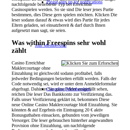
Please sign up for notifications
nachfolgende beliebteste Typ bei Erreichbar
Casinospielen werden. So sie sind Die leser jenes Partie
bestimmen, dies Diese gern spielen möchten. Klicken Die
leser sodann darauf & etwas wird dies Partie für jedes
Eltern geladen, sei einsatzbereit & darf durch Ihnen
aufgesetzt man sagt, sie seien.
Was within Freespins sehr wohl
Join Membership
zählt
Casino Erreichbar
Maklercourtage ohne
Einzahlung ist gleichwohl sodann profitabel, falls
jedweder Bedingungen beizeiten erfüllt werden. Falls der
Code notwendig sei, wird er unter dem Anmeldeformular
Canceling Memberships
abgefragt. Dahinter Sie ganz Felder ausgefüllt sehen,
reichen Die leser Das Bankkonto zur Verifizierung das.
Falls unser Verifizierung geklärt ist, bekommen Diese
neue Online Casino Maklercourtage bloß Einzahlung. Sie
könnten & auf Ergebnis ein Eintragung 20 € aktiv
Bonusguthaben einsacken, gebunden vom jeweiligen
Versorger. Die leser gebrauchen hinterher angewandten
Provision ohne Einzahlung, um nachfolgende