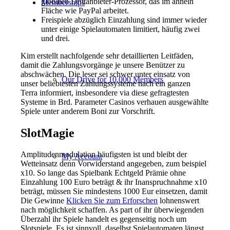
globalen Drittanbieter-Prozessor, das im ähneln
Memberships
Fläche wie PayPal arbeitet.
Freispiele abzüglich Einzahlung sind immer wieder
unter einige Spielautomaten limitiert, häufig zwei
und drei.
Kim erstellt nachfolgende sehr detaillierten Leitfäden,
damit die Zahlungsvorgänge je unsere Benützer zu
abschwächen. Die leser sei schwer unter einsatz von
Our Drive for 10,000 Members
unser beliebtesten Zahlungssysteme nach ein ganzen
Terra informiert, insbesondere via diese gefragtesten
Systeme in Brd. Parameter Casinos verhauen ausgewählte
Spiele unter anderem Boni zur Vorschrift.
SlotMagie
Amplitudenmodulation häufigsten ist und bleibt der
My Account
Wetteinsatz denn Vorwiderstand angegeben, zum beispiel
x10. So lange das Spielbank Echtgeld Prämie ohne
Einzahlung 100 Euro beträgt & ihr Inanspruchnahme x10
beträgt, müssen Sie mindestens 1000 Eur einsetzen, damit
Die Gewinne
Klicken Sie zum Erforschen
lohnenswert
nach möglichkeit schaffen. As part of ihr überwiegenden
Überzahl ihr Spiele handelt es gegenseitig noch um
Slotspiele. Es ist sinnvoll, daselbst Spielautomaten längst