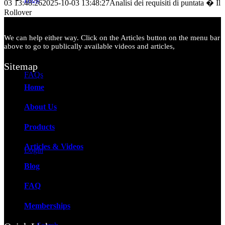
03 13:48:26
2025-10-03 13:48:27
Analisi dei requisiti di puntata � Il
Rollover
We can help either way. Click on the Articles button on the menu bar
above to go to publically available videos and articles,
Sitemap
FAQs
Home
About Us
Products
Articles & Videos
Login
Blog
FAQ
Memberships