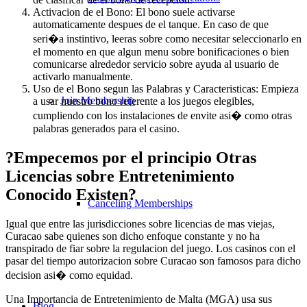
Activacion de el Bono: El bono suele activarse
automaticamente despues de el tanque. En caso de que
seri�a instintivo, leeras sobre como necesitar seleccionarlo en
el momento en que algun menu sobre bonificaciones o bien
comunicarse alrededor servicio sobre ayuda al usuario de
activarlo manualmente.
Uso de el Bono segun las Palabras y Caracteristicas: Empieza
Join Membership
a usar nuestro bono referente a los juegos elegibles,
cumpliendo con los instalaciones de envite asi� como otras
palabras generados para el casino.
?Empecemos por el principio Otras
Licencias sobre Entretenimiento
Conocido Existen?
Canceling Memberships
Igual que entre las jurisdicciones sobre licencias de mas viejas,
Curacao sabe quienes son dicho enfoque constante y no ha
transpirado de fiar sobre la regulacion del juego. Los casinos con el
pasar del tiempo autorizacion sobre Curacao son famosos para dicho
decision asi� como equidad.
Una Importancia de Entretenimiento de Malta (MGA) usa sus
Blog