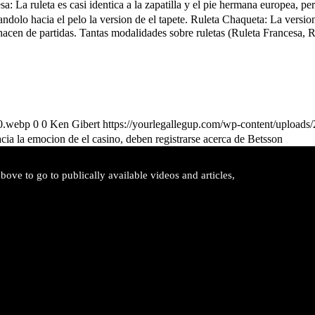
: La ruleta es casi identica a la zapatilla y el pie hermana europea, pe
olo hacia el pelo la version de el tapete. Ruleta Chaqueta: La version
a hacen de partidas. Tantas modalidades sobre ruletas (Ruleta Francesa
00.webp
0
0
Ken Gibert
https://yourlegallegup.com/wp-content/upload
cia la emocion de el casino, deben registrarse acerca de Betsson
ove to go to publically available videos and articles,