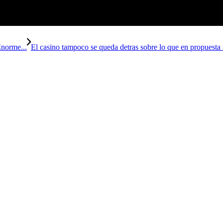
Enorme...
El casino tampoco se queda detras sobre lo que en propuesta s