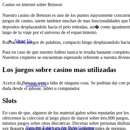
Casino en internet sobre Betsson
Nuestro casino de Betsson es uno de los puntos mayormente concurrid
juegos de casino, suerte tambien muchas de mas funcionalidades que h
depositos desplazandolo hacia el pelo retiradas, asi� como igualment
largo de tu viaje por el universo de el esparcimiento.
About Us
Ruleta, slots, juegos de palabras, compacto bingo desplazandolo hacia
Para en caso de que nuestro folleto nunca te resulta bastante complet
Nuestros crupieres se encuentran esperando referente a nuestra divisio
Los juegos sobre casino mas utilizadas
Acerca de Betsson nunca falta de ninguna cosa. Se podrian dar con por
Contact Us
duda desde el iphone, tablet u computador.
Slots
En caso de que, algunos de los material galon sobra reputadas por los 
ofrecemos la coleccion al largo plazo de mayor sobre tres.000 juegos
mismos juegos sobre otras discotecas. Decenas sobre personas disfruta
Turn the Tables on the Debt Collector
vez llegan a convertirse en focos de luces reparten miles de premios.