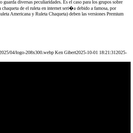
ro guarda diversas peculiaridades. Es el caso para los grupos sobre
 chaqueta de el ruleta en internet seri�a debido a famosa, por
, Ruleta Americana y Ruleta Chaqueta) deben las versiones Premium
s/2025/04/logo-208x300.webp
Ken Gibert
2025-10-01 18:21:31
2025-