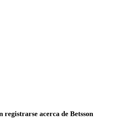
n registrarse acerca de Betsson