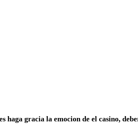
es haga gracia la emocion de el casino, debe