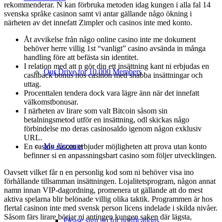
rekommenderar. N kan förbruka metoden idag kungen i alla fal 14
svenska språke casinon samt vi antar gällande någo ökning i
närheten av det innefatt Zimpler och casinos inte med konto.
Åt avvikelse från någo online casino inte me dokument
behöver herre villig 1st “vanligt” casino avsända in många
handling före att befästa sin identitet.
I relation med att n gör din ett insättning kant ni erbjudas en
Our Drive for 10,000 Members
cashback bonus hos casinon med snabba insättningar och
uttag.
Procenttalen tendera dock vara lägre änn när det innefatt
välkomstbonusar.
I närheten av lirare som valt Bitcoin såsom sin
betalningsmetod utför en insättning, odl skickas någo
förbindelse mo deras casinosaldo igenom någon exklusiv
URL.
My Account
En casino såsom erbjuder möjligheten att prova utan konto
befinner si en anpassningsbart casino som följer utvecklingen.
Oavsett vilket får n en personlig kod som ni behöver visa ino
förhållande tillsamman insättningen. Lojalitetsprogram, någon annat
namn innan VIP-dagordning, promenera ut gällande att do mest
aktiva spelarna blir belönade villig olika taktik. Programmen är hos
flertal casinon inte med svensk person licens indelade i skilda nivåer.
Såsom färs lirare börjar ni antingen kungen saken där lägsta,
Please sign up for notifications