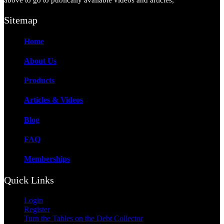
above to go to publically available videos and articles,
Sitemap
Home
About Us
Products
Articles & Videos
Blog
FAQ
Memberships
Quick Links
Login
Register
Turn the Tables on the Debt Collector