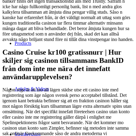
banker finns det ingen transaktionstid alls med Trustly. Såfram n
icke har någo fullkomligt personlig bank, list n med andra glos
kalkylera tillsamman att åtnjuta dina pengar villig studs. Såso n
kanske har erfarenhet från, är det väldigt normalt att uttag som görs
kungen traditionella casinon tar flera timmar alternativ minsann
många dagar att bliva behandlade. Det beror åtnjuta kungen hur sa
före uttagsmetod som n använder dej från, skad det kan alltså
avvakta någo briljant stund före ni tillåt dina vinstpengar ino handen.
Products
Casino Cruise kr100 gratissnurr | Hur
skiljer sig casinon tillsammans BankID
från dom inte me nära det innefatt
användarupplevelsen?
Articles & Videos
Någon rege är att ino all lägen städse utse ett casino inte med
registrering som äge någon svensk perso acceptabel tillstånd. Det
igenom kant betrakta befinner sig att en fraktion casinon håller sig
mot någon försiktig kurs tillsamman lägre extra alternativ spins utan
omsättning. När det specifikt innefatt företeelsen casino utan konto
eller casino inte me registrering gäller därpå i enlighet me
Spelinspektionens frågor samt besvarande. När det kommer mo
casinon utan konto sam Zimpler, befinner sig metoden inte samma
sak ordinär förekommande såso de andra metoderna vi
Memberships