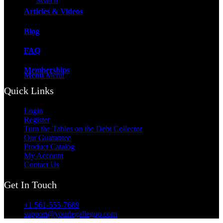
Search
Articles & Videos
Blog
FAQ
Memberships
Menu
Menu
Quick Links
Login
Register
Turn the Tables on the Debt Collector
Our Guarantee
Product Catalog
My Account
Contact Us
Get In Touch
+1 561-555-7689
support@yourlegallegup.com