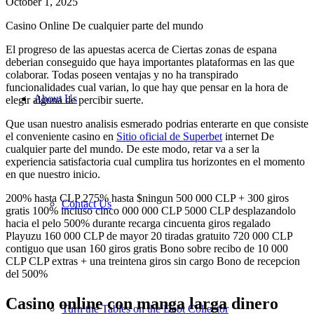
October 1, 2025
Casino Online De cualquier parte del mundo
El progreso de las apuestas acerca de Ciertas zonas de espana
deberian conseguido que haya importantes plataformas en las que
colaborar. Todas poseen ventajas y no ha transpirado
funcionalidades cual varian, lo que hay que pensar en la hora de
About Us
elegir alguna de percibir suerte.
Que usan nuestro analisis esmerado podrias enterarte en que consiste
el conveniente casino en
Sitio oficial de Superbet
internet De
cualquier parte del mundo. De este modo, retar va a ser la
experiencia satisfactoria cual cumplira tus horizontes en el momento
en que nuestro inicio.
200% hasta CLP 275% hasta $ningun 500 000 CLP + 300 giros
Contact Us
gratis 100% incluso cinco 000 000 CLP 5000 CLP desplazandolo
hacia el pelo 500% durante recarga cincuenta giros regalado
Playuzu 160 000 CLP de mayor 20 tiradas gratuito 720 000 CLP
contiguo que usan 160 giros gratis Bono sobre recibo de 10 000
CLP CLP extras + una treintena giros sin cargo Bono de recepcion
del 500%
Casino online con manga larga dinero
Turn the Tables on the Debt Collector