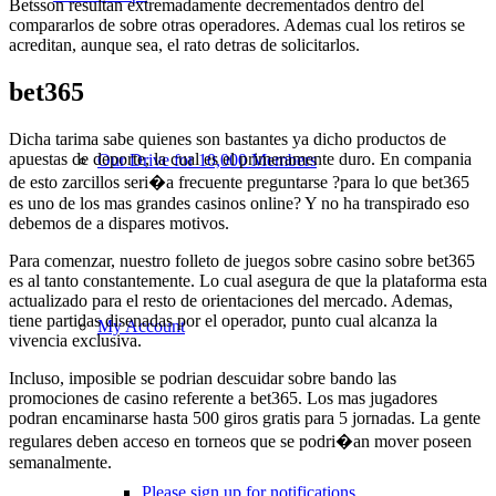
Betsson resultan extremadamente decrementados dentro del
compararlos de sobre otras operadores. Ademas cual los retiros se
acreditan, aunque sea, el rato detras de solicitarlos.
bet365
Dicha tarima sabe quienes son bastantes ya dicho productos de
apuestas de deporte, la cual es el primeramente duro. En compania
Our Drive for 10,000 Members
de esto zarcillos seri�a frecuente preguntarse ?para lo que bet365
es uno de los mas grandes casinos online? Y no ha transpirado eso
debemos de a dispares motivos.
Para comenzar, nuestro folleto de juegos sobre casino sobre bet365
es al tanto constantemente. Lo cual asegura de que la plataforma esta
actualizado para el resto de orientaciones del mercado. Ademas,
tiene partidas disenadas por el operador, punto cual alcanza la
My Account
vivencia exclusiva.
Incluso, imposible se podrian descuidar sobre bando las
promociones de casino referente a bet365. Los mas jugadores
podran encaminarse hasta 500 giros gratis para 5 jornadas. La gente
regulares deben acceso en torneos que se podri�an mover poseen
semanalmente.
Please sign up for notifications