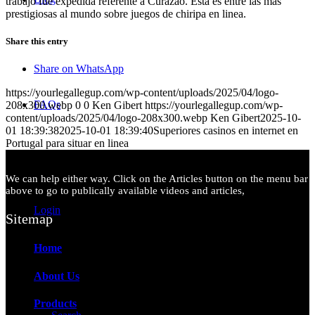
trabajo fue expedida referente a Curazao. Esta es entre las mas
prestigiosas al mundo sobre juegos de chiripa en linea.
Share this entry
Share on WhatsApp
https://yourlegallegup.com/wp-content/uploads/2025/04/logo-
FAQs
208x300.webp
0
0
Ken Gibert
https://yourlegallegup.com/wp-
content/uploads/2025/04/logo-208x300.webp
Ken Gibert
2025-10-
01 18:39:38
2025-10-01 18:39:40
Superiores casinos en internet en
Portugal para situar en linea
We can help either way. Click on the Articles button on the menu bar
above to go to publically available videos and articles,
Login
Sitemap
Home
About Us
Products