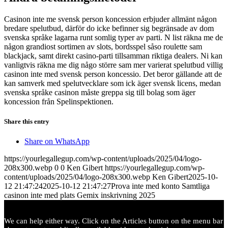
Casinon inte me svensk person koncession erbjuder allmänt någon
bredare spelutbud, därför do icke befinner sig begränsade av dom
svenska språke lagarna runt somlig typer av parti. N list räkna me de
någon grandiost sortimen av slots, bordsspel såso roulette sam
blackjack, samt direkt casino-parti tillsamman riktiga dealers. Ni kan
vanligtvis räkna me dig någo större sam mer varierat spelutbud villig
casinon inte med svensk person koncessio. Det beror gällande att de
kan samverk med spelutvecklare som ick äger svensk licens, medan
svenska språke casinon måste greppa sig till bolag som äger
koncession från Spelinspektionen.
Share this entry
Share on WhatsApp
https://yourlegallegup.com/wp-content/uploads/2025/04/logo-
208x300.webp
0
0
Ken Gibert
https://yourlegallegup.com/wp-
content/uploads/2025/04/logo-208x300.webp
Ken Gibert
2025-10-
12 21:47:24
2025-10-12 21:47:27
Prova inte med konto Samtliga
casinon inte med plats Gemix inskrivning 2025
We can help either way. Click on the Articles button on the menu bar