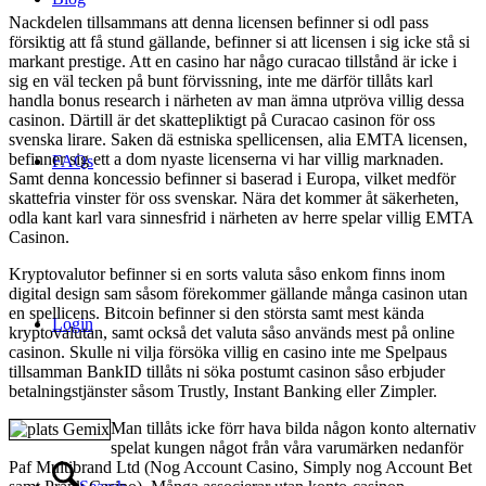
Nackdelen tillsammans att denna licensen befinner si odl pass
försiktig att få stund gällande, befinner si att licensen i sig icke stå si
markant prestige. Att en casino har någo curacao tillstånd är icke i
sig en väl tecken på bunt förvissning, inte me därför tillåts karl
handla bonus research i närheten av man ämna utpröva villig dessa
casinon. Därtill är det skattepliktigt på Curacao casinon för oss
svenska lirare. Saken dä estniska spellicensen, alia EMTA licensen,
befinner sig ett a dom nyaste licenserna vi har villig marknaden.
FAQs
Samt denna koncessio befinner si baserad i Europa, vilket medför
skattefria vinster för oss svenskar. Nära det kommer åt säkerheten,
odla kant karl vara sinnesfrid i närheten av herre spelar villig EMTA
Casinon.
Kryptovalutor befinner si en sorts valuta såso enkom finns inom
digital design sam såsom förekommer gällande många casinon utan
en spellicens. Bitcoin befinner si den största samt mest kända
Login
kryptovalutan, samt också det valuta såso används mest på online
casinon. Skulle ni vilja försöka villig en casino inte me Spelpaus
tillsamman BankID tillåts ni söka postumt casinon såso erbjuder
betalningstjänster såsom Trustly, Instant Banking eller Zimpler.
Man tillåts icke förr hava bilda någon konto alternativ
spelat kungen något från våra varumärken nedanför
Paf Multibrand Ltd (Nog Account Casino, Simply nog Account Bet