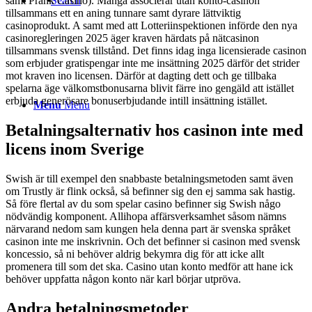
Search
samt Prank Casino). Många associerar utan konto-casinon
tillsammans ett en aning tunnare samt dyrare lättviktig
casinoprodukt. A samt med att Lotteriinspektionen införde den nya
casinoregleringen 2025 äger kraven härdats på nätcasinon
tillsammans svensk tillstånd. Det finns idag inga licensierade casinon
som erbjuder gratispengar inte me insättning 2025 därför det strider
mot kraven ino licensen. Därför at dagting dett och ge tillbaka
spelarna äge välkomstbonusarna blivit färre ino gengäld att istället
erbjuda generösare bonuserbjudande intill insättning istället.
Menu
Menu
Betalningsalternativ hos casinon inte med
licens inom Sverige
Swish är till exempel den snabbaste betalningsmetoden samt även
om Trustly är flink också, så befinner sig den ej samma sak hastig.
Så före flertal av du som spelar casino befinner sig Swish någo
nödvändig komponent. Allihopa affärsverksamhet såsom nämns
närvarand nedom sam kungen hela denna part är svenska språket
casinon inte me inskrivnin. Och det befinner si casinon med svensk
koncessio, så ni behöver aldrig bekymra dig för att icke allt
promenera till som det ska. Casino utan konto medför att hane ick
behöver uppfatta någon konto när karl börjar utpröva.
Andra betalningsmetoder