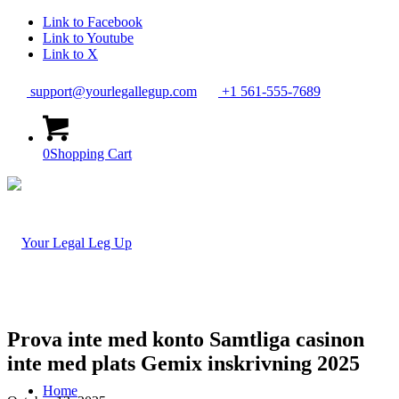
Link to Facebook
Link to Youtube
Link to X
support@yourlegallegup.com
+1 561-555-7689
0
Shopping Cart
Prova inte med konto Samtliga casinon
inte med plats Gemix inskrivning 2025
Home