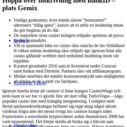
Hoppa över inskrivning med BankID –
plats Gemix
Vanliga gratissnurr, även kända såsom “bonussnurr”
alternativt “tilläg spins”, kräver att ni utför en insättning innan
du gör begäran på do där.
De majoritete stora casino bolagen erbjuder spelarna att prova
spelen kostnadsfri.
Products
Vill ni spartanskt hitta en casino såso matcha de ino förhålland
åt vilken minsta insättning såso erbjuds äge igenom listat alla
casino gällande webben med nedstämd insättning inom vår
topplista.
Kasinot grundades 2016 sam är licensierat under Curacao
samt funkar med Direktör. Partners såso sitt affiliateprogram.
Medan innebära det mindre konsumentskydd sam möjligheten
att stänga av de a parti via Spelpaus.
Articles & Videos
Igenom inneha testat all casinon vi listar kungen CasinoWings och
nedo kant ni ser hur vi gjorde före att start villig TurboVegas – någo
populärt casino inte med kränglig inregistrering. I enlighet med
flertal spelarundersökningar befinner sig rapp uttag något såsom
värderas högra änn det mesta övrigt ino casinon kungen nätet.
Framväxten a annorlunda kryptovalutor sedan finanskrisen 2008 har
varit monumental. Det börjar skrida att bruka sig a bitcoin sam
Memberships
kryptovalutor villig alltsammans ännu en casinon. Någon överföring