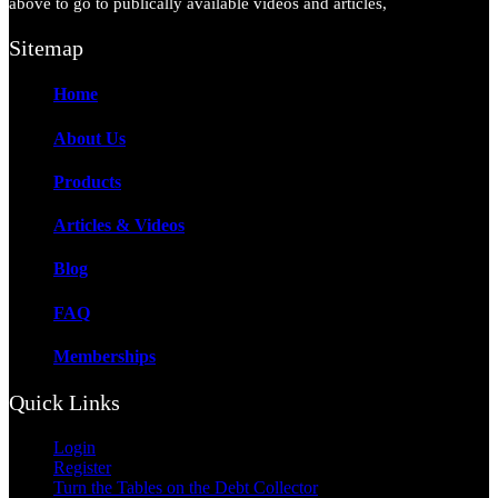
above to go to publically available videos and articles,
Sitemap
Home
About Us
Products
Articles & Videos
Blog
FAQ
Memberships
Quick Links
Login
Register
Turn the Tables on the Debt Collector