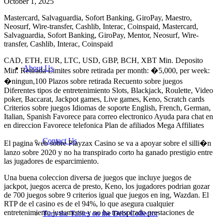
October 1, 2025
Mastercard, Salvaguardia, Sofort Banking, GiroPay, Maestro,
Neosurf, Wire-transfer, Cashlib, Interac, Coinspaid, Mastercard,
Salvaguardia, Sofort Banking, GiroPay, Mentor, Neosurf, Wire-
transfer, Cashlib, Interac, Coinspaid
CAD, ETH, EUR, LTC, USD, GBP, BCH, XBT Min. Deposito
About Us
Min. Retirada Limites sobre retirada per month: �5,000, per week:
�ningun,100 Plazos sobre retirada Recuento sobre juegos
Diferentes tipos de entretenimiento Slots, Blackjack, Roulette, Video
poker, Baccarat, Jackpot games, Live games, Keno, Scratch cards
Criterios sobre juegos Idiomas de soporte English, French, German,
Italian, Spanish Favorece para correo electronico Ayuda para chat en
en direccion Favorece telefonica Plan de afiliados Mega Affiliates
Contact Us
El pagina web sobre Playzax Casino se va a apoyar sobre el silli�n
lanzo sobre 2020 y no ha transpirado corto ha ganado prestigio entre
las jugadores de esparcimiento.
Una buena coleccion diversa de juegos que incluye juegos de
jackpot, juegos acerca de presto, Keno, los jugadores podrian gozar
de 700 juegos sobre 9 criterios igual que juegos en ing, Wazdan. El
RTP de el casino es de el 94%, lo que asegura cualquier
entretenimiento justamente y no ha transpirado prestaciones de
Turn the Tables on the Debt Collector