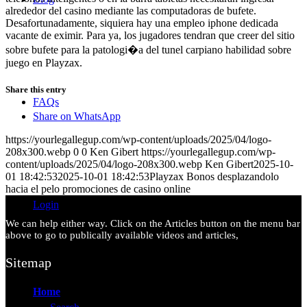
alrededor del casino mediante las computadoras de bufete.
Desafortunadamente, siquiera hay una empleo iphone dedicada
vacante de eximir. Para ya, los jugadores tendran que creer del sitio
sobre bufete para la patologi�a del tunel carpiano habilidad sobre
juego en Playzax.
Share this entry
FAQs
Share on WhatsApp
https://yourlegallegup.com/wp-content/uploads/2025/04/logo-
208x300.webp
0
0
Ken Gibert
https://yourlegallegup.com/wp-
content/uploads/2025/04/logo-208x300.webp
Ken Gibert
2025-10-
01 18:42:53
2025-10-01 18:42:53
Playzax Bonos desplazandolo
hacia el pelo promociones de casino online
Login
We can help either way. Click on the Articles button on the menu bar
above to go to publically available videos and articles,
Sitemap
Home