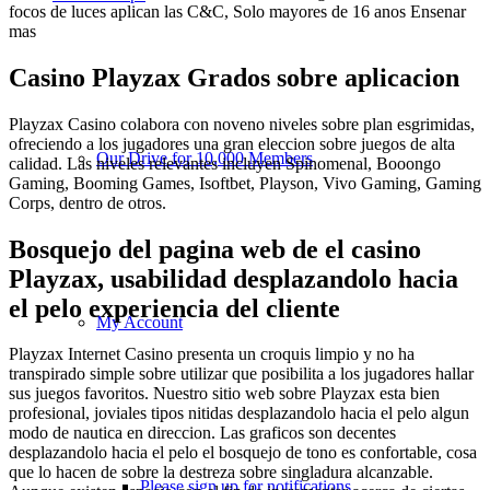
focos de luces aplican las C&C, Solo mayores de 16 anos Ensenar
mas
Casino Playzax Grados sobre aplicacion
Playzax Casino colabora con noveno niveles sobre plan esgrimidas,
ofreciendo a los jugadores una gran eleccion sobre juegos de alta
Our Drive for 10,000 Members
calidad. Las niveles relevantes incluyen Spinomenal, Booongo
Gaming, Booming Games, Isoftbet, Playson, Vivo Gaming, Gaming
Corps, dentro de otros.
Bosquejo del pagina web de el casino
Playzax, usabilidad desplazandolo hacia
el pelo experiencia del cliente
My Account
Playzax Internet Casino presenta un croquis limpio y no ha
transpirado simple sobre utilizar que posibilita a los jugadores hallar
sus juegos favoritos. Nuestro sitio web sobre Playzax esta bien
profesional, joviales tipos nitidas desplazandolo hacia el pelo algun
modo de nautica en direccion. Las graficos son decentes
desplazandolo hacia el pelo el bosquejo de tono es confortable, cosa
que lo hacen de sobre la destreza sobre singladura alcanzable.
Please sign up for notifications