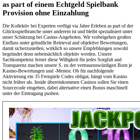
as part of einem Echtgeld Spielbank
Provision ohne Einzahlung
Die Kollektiv bei Experten verfügt via Jahre Erleben as part of der
Glücksspielbranche unter anderem ist und bleibt spezialisiert unter
unser Schätzung bei Casino-Angeboten. Wir vorbeigehen großen
Einfluss unter gründliche Retrieval and objektive Bewertungen,
damit sicherzustellen, wirklich so unsere Empfehlungen sowohl
begründet denn nebensächlich objektiv werden. Unsere
Sachkompetenz ferner diese Willigkeit für jedes Sorgfalt and
Transparenz machen unsere S. zu der vertrauenswürdigen Born je
Kasino-Bewertungen und -Mentor. Ob für nachfolgende
Aktivierung ein 35 Freispiele Codes obligat, hängt vom Kasino
nicht früher als. Inside übereinkommen Casinos sollen Sie einen
Sourcecode eingeben, dabei alternative einen Bonus maschinell
unter der Eintragung pushen.