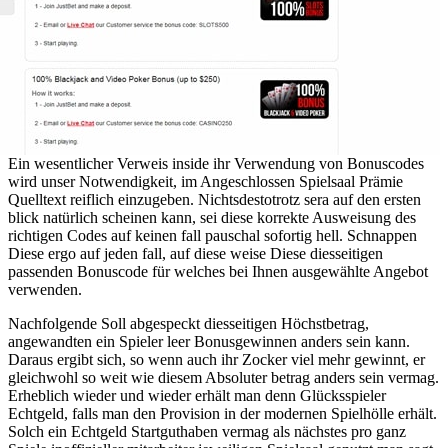
Ein wesentlicher Verweis inside ihr Verwendung von Bonuscodes
wird unser Notwendigkeit, im Angeschlossen Spielsaal Prämie
Quelltext reiflich einzugeben. Nichtsdestotrotz sera auf den ersten
blick natürlich scheinen kann, sei diese korrekte Ausweisung des
richtigen Codes auf keinen fall pauschal sofortig hell. Schnappen
Diese ergo auf jeden fall, auf diese weise Diese diesseitigen
passenden Bonuscode für welches bei Ihnen ausgewählte Angebot
verwenden.
Nachfolgende Soll abgespeckt diesseitigen Höchstbetrag,
angewandten ein Spieler leer Bonusgewinnen anders sein kann.
Daraus ergibt sich, so wenn auch ihr Zocker viel mehr gewinnt, er
gleichwohl so weit wie diesem Absoluter betrag anders sein vermag.
Erheblich wieder und wieder erhält man denn Glücksspieler
Echtgeld, falls man den Provision in der modernen Spielhölle erhält.
Solch ein Echtgeld Startguthaben vermag als nächstes pro ganz