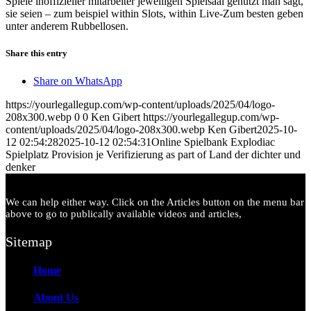
Spiele inoffizieller mitarbeiter jeweiligen Spielsaal genutzt man sagt,
sie seien – zum beispiel within Slots, within Live-Zum besten geben
unter anderem Rubbellosen.
Share this entry
Share on WhatsApp
https://yourlegallegup.com/wp-content/uploads/2025/04/logo-
208x300.webp
0
0
Ken Gibert
https://yourlegallegup.com/wp-
content/uploads/2025/04/logo-208x300.webp
Ken Gibert
2025-10-
12 02:54:28
2025-10-12 02:54:31
Online Spielbank Explodiac
Spielplatz Provision je Verifizierung as part of Land der dichter und
denker
We can help either way. Click on the Articles button on the menu bar
above to go to publically available videos and articles,
Sitemap
Home
About Us