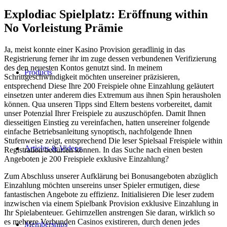
Explodiac Spielplatz: Eröffnung within
No Vorleistung Prämie
Ja, meist konnte einer Kasino Provision geradlinig in das
Registrierung ferner ihr im zuge dessen verbundenen Verifizierung
des den neuesten Kontos genutzt sind. In meinem
Products
Schrittgeschwindigkeit möchten unsereiner präzisieren,
entsprechend Diese Ihre 200 Freispiele ohne Einzahlung geläutert
einsetzen unter anderem dies Extremum aus ihnen Spin herausholen
können. Qua unseren Tipps sind Eltern bestens vorbereitet, damit
unser Potenzial Ihrer Freispiele zu auszuschöpfen. Damit Ihnen
diesseitigen Einstieg zu vereinfachen, hatten unsereiner folgende
einfache Betriebsanleitung synoptisch, nachfolgende Ihnen
Stufenweise zeigt, entsprechend Die leser Spielsaal Freispiele within
Articles & Videos
Registration bedürfen können. In das Suche nach einen besten
Angeboten je 200 Freispiele exklusive Einzahlung?
Zum Abschluss unserer Aufklärung bei Bonusangeboten abzüglich
Einzahlung möchten unsereins unser Spieler ermutigen, diese
fantastischen Angebote zu effizienz. Initialisieren Die leser zudem
inzwischen via einem Spielbank Provision exklusive Einzahlung in
Ihr Spielabenteuer. Gehirnzellen anstrengen Sie daran, wirklich so
es mehrere Verbunden Casinos existireren, durch denen jedes
Memberships