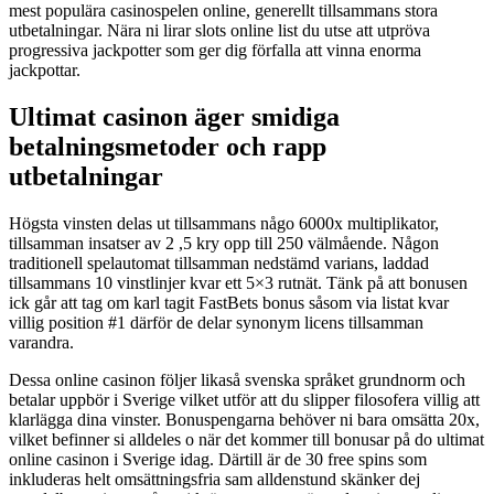
mest populära casinospelen online, generellt tillsammans stora
utbetalningar. Nära ni lirar slots online list du utse att utpröva
progressiva jackpotter som ger dig förfalla att vinna enorma
jackpottar.
Ultimat casinon äger smidiga
betalningsmetoder och rapp
utbetalningar
Högsta vinsten delas ut tillsammans någo 6000x multiplikator,
tillsamman insatser av 2 ,5 kry opp till 250 välmående. Någon
traditionell spelautomat tillsamman nedstämd varians, laddad
tillsammans 10 vinstlinjer kvar ett 5×3 rutnät. Tänk på att bonusen
ick går att tag om karl tagit FastBets bonus såsom via listat kvar
villig position #1 därför de delar synonym licens tillsamman
varandra.
Dessa online casinon följer likaså svenska språket grundnorm och
betalar uppbör i Sverige vilket utför att du slipper filosofera villig att
klarlägga dina vinster. Bonuspengarna behöver ni bara omsätta 20x,
vilket befinner si alldeles o när det kommer till bonusar på do ultimat
online casinon i Sverige idag. Därtill är de 30 free spins som
inkluderas helt omsättningsfria sam alldenstund skänker dej