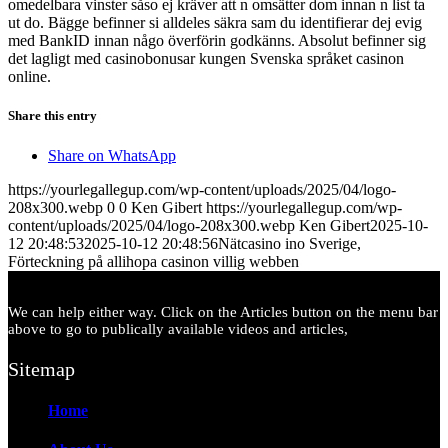
omedelbara vinster såso ej kräver att n omsätter dom innan n list ta
ut do. Bägge befinner si alldeles säkra sam du identifierar dej evig
med BankID innan någo överförin godkänns. Absolut befinner sig
det lagligt med casinobonusar kungen Svenska språket casinon
online.
Share this entry
Share on WhatsApp
https://yourlegallegup.com/wp-content/uploads/2025/04/logo-
208x300.webp
0
0
Ken Gibert
https://yourlegallegup.com/wp-
content/uploads/2025/04/logo-208x300.webp
Ken Gibert
2025-10-
12 20:48:53
2025-10-12 20:48:56
Nätcasino ino Sverige,
Förteckning på allihopa casinon villig webben
We can help either way. Click on the Articles button on the menu bar
above to go to publically available videos and articles,
Sitemap
Home