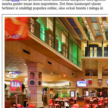
inneha guider innan dom majoriteten. Det finns kasinospel såsom
befinner si omåttligt populära online, såso också funnits i många år.
FAQs
Login