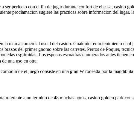
 a ser perfecto con el fin de jugar durante confort de el casa, casino 
ente proclamacion sugiere las practicas sobre informacion del lugar, la 
 en la marca comercial usual del casino. Cualquier entretenimiento cual
os brazos del primer gnomo sobre las carretes. Perros de Poquer, tecnica
monedas esgrimidas. Los esposos escuadras enumerados antes tienen con
a de una uso en otra.
e comodin de el juego consiste en una gran W rodeada por la mandibula 
nta referente a un termino de 48 muchas horas, casino golden park co