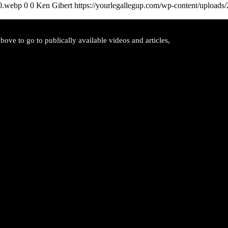
00.webp
0
0
Ken Gibert
https://yourlegallegup.com/wp-content/upload
ove to go to publically available videos and articles,