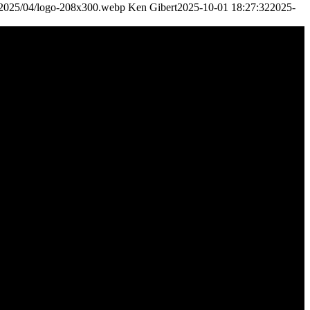
s/2025/04/logo-208x300.webp
Ken Gibert
2025-10-01 18:27:32
2025-