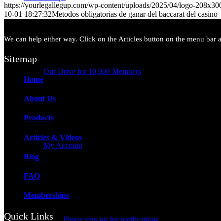
https://yourlegallegup.com/wp-content/uploads/2025/04/logo-208x3
10-01 18:27:32
Metodos obligatorias de ganar del baccarat del casino
We can help either way. Click on the Articles button on the menu bar ab
Sitemap
Our Drive for 10,000 Members
Home
About Us
Products
Articles & Videos
My Account
Blog
FAQ
Memberships
Quick Links
Please sign up for notifications