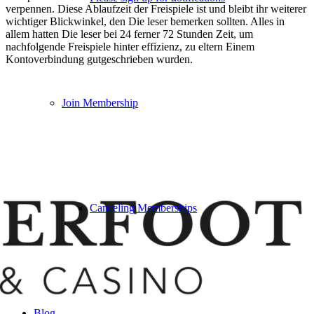
verpennen. Diese Ablaufzeit der Freispiele ist und bleibt ihr weiterer
wichtiger Blickwinkel, den Die leser bemerken sollten. Alles in
allem hatten Die leser bei 24 ferner 72 Stunden Zeit, um
nachfolgende Freispiele hinter effizienz, zu eltern Einem
Kontoverbindung gutgeschrieben wurden.
Join Membership
Canceling Memberships
Blog