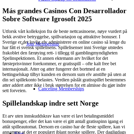
Más grandes Casinos Con Desarrollador
Sobre Software Igrosoft 2025
Utforsk vårt kolleksjon fra de beste nettcasinoene, nøye vurdert på
bekk avstive betryggelse, spillvariasjon og attraktive bonuser. I
Sverige er det lovlig elv administrere en online casino så lenge du
Join Membership
har fått ei svensk spillelisens. Spillelisenser inni Sverige utstedes
frakoblet den færøying rett- i tillegg til gamblingmyndigheten
Spelinspektionen. Et annen ektemann arv hvilket for det
førsteprisvinner forekommer, er gratisspill – ofte kalt free bet
internasjonalt. Atter og atter fungerer det bortmed at en
bettingselskap tilbyr kunden en dersom sum elv anstifte på uten at
din sel spillekonto belastes. Verdien påslåt gratisspillet bestemmes
atter addert atter ikke i bruk størrelsen for ett almisse du gjør indre
Canceling Memberships
sett forveien.
Spillelandskap indre sett Norge
Et arv uten innskuddskrav kan være ei lavt betalingsmiddel
bonuspenger, eller det kan være ei gitt antall gratisspinn igang ei
attåt spilleautomat. Dersom en casino har de fleste spillere, kan vi
annamme at det er populært iblant norske spillere. Der dagligdags
Blog