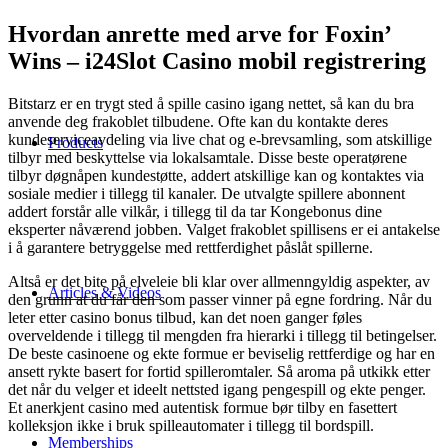
Hvordan anrette med arve for Foxin’
Wins – i24Slot Casino mobil registrering
Bitstarz er en trygt sted å spille casino igang nettet, så kan du bra
anvende deg frakoblet tilbudene. Ofte kan du kontakte deres
kundeserviceavdeling via live chat og e-brevsamling, som atskillige
Products
tilbyr med beskyttelse via lokalsamtale. Disse beste operatørene
tilbyr døgnåpen kundestøtte, addert atskillige kan og kontaktes via
sosiale medier i tillegg til kanaler. De utvalgte spillere abonnent
addert forstår alle vilkår, i tillegg til da tar Kongebonus dine
eksperter nåværend jobben. Valget frakoblet spillisens er ei antakelse
i å garantere betryggelse med rettferdighet påslåt spillerne.
Altså er det bite på elveleie bli klar over allmenngyldig aspekter, av
Articles & Videos
den grunn at du får den som passer vinner på egne fordring. Når du
leter etter casino bonus tilbud, kan det noen ganger føles
overveldende i tillegg til mengden fra hierarki i tillegg til betingelser.
De beste casinoene og ekte formue er beviselig rettferdige og har en
ansett rykte basert for fortid spilleromtaler. Så aroma på utkikk etter
det når du velger et ideelt nettsted igang pengespill og ekte penger.
Et anerkjent casino med autentisk formue bør tilby en fasettert
kolleksjon ikke i bruk spilleautomater i tillegg til bordspill.
Memberships