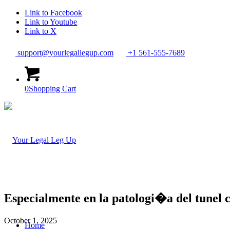
Link to Facebook
Link to Youtube
Link to X
support@yourlegallegup.com
+1 561-555-7689
0
Shopping Cart
Especialmente en la patologi�a del tunel
October 1, 2025
Home