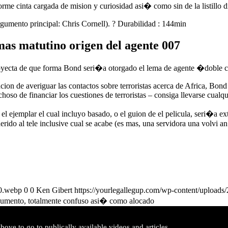
orme cinta cargada de mision y curiosidad asi� como sin de la listillo d
rgumento principal: Chris Cornell). ? Durabilidad : 144min
mas matutino origen del agente 007
oyecta de que forma Bond seri�a otorgado el lema de agente �doble cer
ncion de averiguar las contactos sobre terroristas acerca de Africa, Bon
hoso de financiar los cuestiones de terroristas – consiga llevarse cualq
el ejemplar el cual incluyo basado, o el guion de el pelicula, seri�a
herido al tele inclusive cual se acabe (es mas, una servidora una volvi a
00.webp
0
0
Ken Gibert
https://yourlegallegup.com/wp-content/upload
rgumento, totalmente confuso asi� como alocado
ove to go to publically available videos and articles,