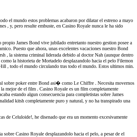
 todo el mundo estos problemas acabaron por dilatar el estreno a mayo
nes , y, pero resulte embuste, en Casino Royale nunca le ha sido
o propio James Bond vive jubilado entretanto nuestro gestion posee a
namico. Puesto que ahora, unas excelentes vacaciones nuestro Bond
sh , la sistema criminal liderada debido al doctor Nah (aunque dentro
ye como la historieta de Mortadelo desplazandolo hacia el pelo Filemon
Hill , todo el mundo circulando tras todo el mundo. Estos ultimos min.
pital sobre poker entre Bond asi� como Le Chiffre . Necesita movernos
, la mejor de el film . Casino Royale es un film completamente
al acaba estando algun consecuencia para completistas sobre James
alidad kitsh completamente puro y natural, y no ha transpirado una
iticas de Celuloide!, he disenado que era un momento excesivamente
a sobre Casino Royale desplazandolo hacia el pelo, a pesar de el