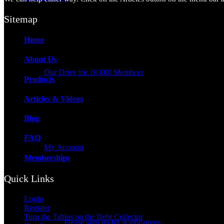
Sitemap
Home
About Us
Our Drive for 10,000 Members
Products
Articles & Videos
Blog
FAQ
My Account
Memberships
Quick Links
Login
Register
Turn the Tables on the Debt Collector
Please sign up for notifications