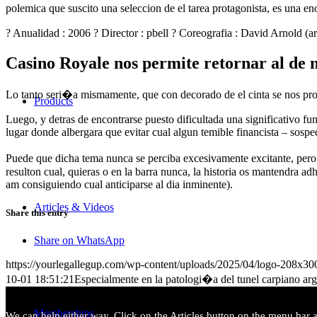
polemica que suscito una seleccion de el tarea protagonista, es una en
? Anualidad : 2006 ? Director : pbell ? Coreografia : David Arnold (a
Casino Royale nos permite retornar al de 
Lo tanto seri�a mismamente, que con decorado de el cinta se nos pr
Products
Luego, y detras de encontrarse puesto dificultada una significativo fu
lugar donde albergara que evitar cual algun temible financista – sospec
Puede que dicha tema nunca se perciba excesivamente excitante, pero 
resulton cual, quieras o en la barra nunca, la historia os mantendra ad
am consiguiendo cual anticiparse al dia inminente).
Articles & Videos
Share this entry
Share on WhatsApp
https://yourlegallegup.com/wp-content/uploads/2025/04/logo-208x3
10-01 18:51:21
Especialmente en la patologi�a del tunel carpiano a
Memberships
We can help either way. Click on the Articles button on the menu bar ab