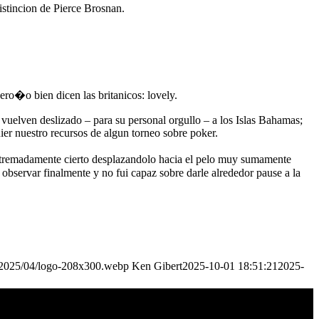
istincion de Pierce Brosnan.
o�o bien dicen las britanicos: lovely.
d vuelven deslizado – para su personal orgullo – a los Islas Bahamas;
uier nuestro recursos de algun torneo sobre poker.
 extremadamente cierto desplazandolo hacia el pelo muy sumamente
n observar finalmente y no fui capaz sobre darle alrededor pause a la
s/2025/04/logo-208x300.webp
Ken Gibert
2025-10-01 18:51:21
2025-