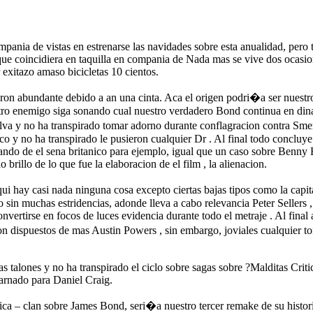
pania de vistas en estrenarse las navidades sobre esta anualidad, pero
que coincidiera en taquilla en compania de Nada mas se vive dos ocasio
exitazo amaso bicicletas 10 cientos.
eron abundante debido a an una cinta. Aca el origen podri�a ser nuestr
stro enemigo siga sonando cual nuestro verdadero Bond continua en di
lva y no ha transpirado tomar adorno durante conflagracion contra Smer
dico y no ha transpirado le pusieron cualquier Dr . Al final todo conclu
lando de el sena britanico para ejemplo, igual que un caso sobre Benny 
o brillo de lo que fue la elaboracion de el film , la alienacion.
aqui hay casi nada ninguna cosa excepto ciertas bajas tipos como la ca
o sin muchas estridencias, adonde lleva a cabo relevancia Peter Sellers 
onvertirse en focos de luces evidencia durante todo el metraje . Al fin
 dispuestos de mas Austin Powers , sin embargo, joviales cualquier ton
as talones y no ha transpirado el ciclo sobre sagas sobre ?Malditas Cr
arnado para Daniel Craig.
ica – clan sobre James Bond, seri�a nuestro tercer remake de su histori