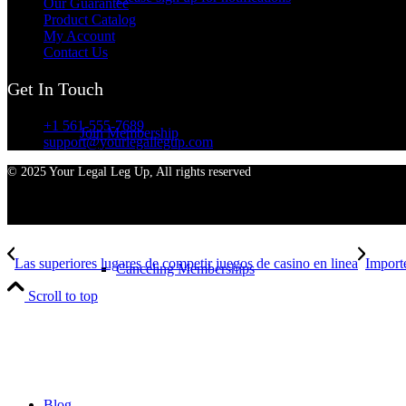
Our Guarantee
Product Catalog
My Account
Contact Us
Get In Touch
+1 561-555-7689
Join Membership
support@yourlegallegup.com
© 2025 Your Legal Leg Up, All rights reserved
Las superiores lugares de competir juegos de casino en linea
Importe
Canceling Memberships
Scroll to top
Blog