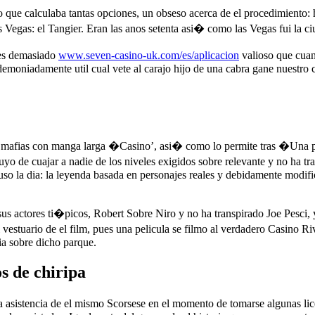
que calculaba tantas opciones, un obseso acerca de el procedimiento: 
s Vegas: el Tangier. Eran las anos setenta asi� como las Vegas fui la c
 es demasiado
www.seven-casino-uk.com/es/aplicacion
valioso que cuan
demoniadamente util cual vete al carajo hijo de una cabra gane nuestro 
e mafias con manga larga �Casino’, asi� como lo permite tras �Una pe
 de cuajar a nadie de los niveles exigidos sobre relevante y no ha tr
luso la dia: la leyenda basada en personajes reales y debidamente modif
us actores ti�picos, Robert Sobre Niro y no ha transpirado Joe Pesci, 
 vestuario de el film, pues una pelicula se filmo al verdadero Casino Ri
ia sobre dicho parque.
s de chiripa
 asistencia de el mismo Scorsese en el momento de tomarse algunas licen