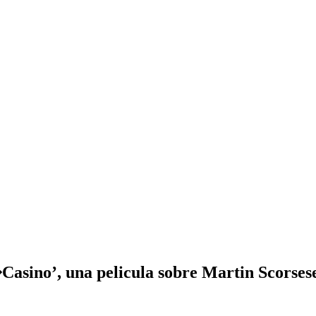
�Casino’, una pelicula sobre Martin Scorses