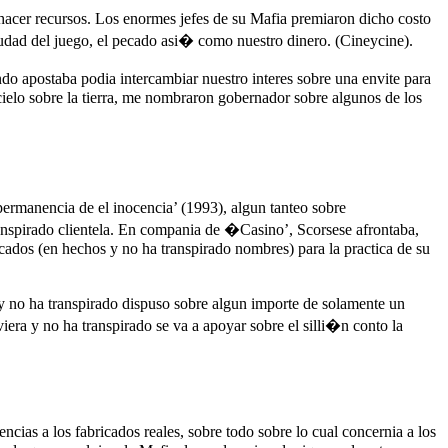
hacer recursos. Los enormes jefes de su Mafia premiaron dicho costo
iudad del juego, el pecado asi� como nuestro dinero. (Cineycine).
do apostaba podia intercambiar nuestro interes sobre una envite para
cielo sobre la tierra, me nombraron gobernador sobre algunos de los
rmanencia de el inocencia’ (1993), algun tanteo sobre
anspirado clientela. En compania de �Casino’, Scorsese afrontaba,
icados (en hechos y no ha transpirado nombres) para la practica de su
y no ha transpirado dispuso sobre algun importe de solamente un
viera y no ha transpirado se va a apoyar sobre el silli�n conto la
cias a los fabricados reales, sobre todo sobre lo cual concernia a los