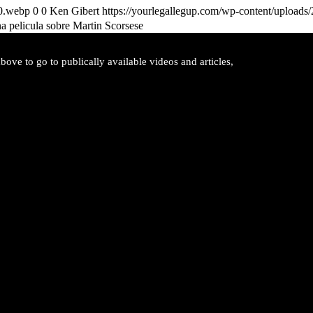
00.webp
0
0
Ken Gibert
https://yourlegallegup.com/wp-content/upload
na pelicula sobre Martin Scorsese
ove to go to publically available videos and articles,