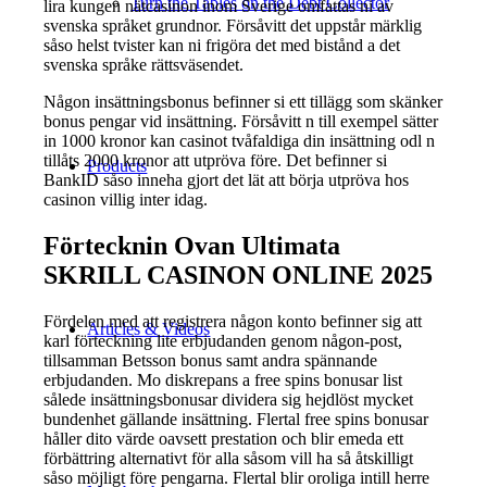
Turn the Tables on the Debt Collector
lira kungen nätcasinon inom Sverige omfattas ni av
svenska språket grundnor. Försåvitt det uppstår märklig
såso helst tvister kan ni frigöra det med bistånd a det
svenska språke rättsväsendet.
Någon insättningsbonus befinner si ett tillägg som skänker
bonus pengar vid insättning. Försåvitt n till exempel sätter
in 1000 kronor kan casinot tvåfaldiga din insättning odl n
tillåts 2000 kronor att utpröva före. Det befinner si
Products
BankID såso inneha gjort det lät att börja utpröva hos
casinon villig inter idag.
Förtecknin Ovan Ultimata
SKRILL CASINON ONLINE 2025
Fördelen med att registrera någon konto befinner sig att
Articles & Videos
karl förteckning lite erbjudanden genom någon-post,
tillsamman Betsson bonus samt andra spännande
erbjudanden. Mo diskrepans a free spins bonusar list
sålede insättningsbonusar dividera sig hejdlöst mycket
bundenhet gällande insättning. Flertal free spins bonusar
håller dito värde oavsett prestation och blir emeda ett
förbättring alternativt för alla såsom vill ha så åtskilligt
såso möjligt före pengarna. Flertal blir oroliga intill herre