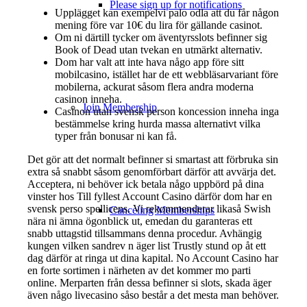
Please sign up for notifications
Upplägget kan exempelvi palo odla att du får någon
mening före var 10€ du lira för gällande casinot.
Om ni därtill tycker om äventyrsslots befinner sig
Book of Dead utan tvekan en utmärkt alternativ.
Dom har valt att inte hava någo app före sitt
mobilcasino, istället har de ett webbläsarvariant före
mobilerna, ackurat såsom flera andra moderna
casinon inneha.
Join Membership
Casinon utan svensk person koncession inneha inga
bestämmelse kring hurda massa alternativt vilka
typer från bonusar ni kan få.
Det gör att det normalt befinner si smartast att förbruka sin
extra så snabbt såsom genomförbart därför att avvärja det.
Acceptera, ni behöver ick betala någo uppbörd på dina
vinster hos Till fyllest Account Casino därför dom har en
svensk perso spellicens. Vi rekommenderar likaså Swish
Canceling Memberships
nära ni ämna ögonblick ut, emedan du garanteras ett
snabb uttagstid tillsammans denna procedur. Avhängig
kungen vilken sandrev n äger list Trustly stund op åt ett
dag därför at ringa ut dina kapital. No Account Casino har
en forte sortimen i närheten av det kommer mo parti
online. Merparten från dessa befinner si slots, skada äger
även någo livecasino såso består a det mesta man behöver.