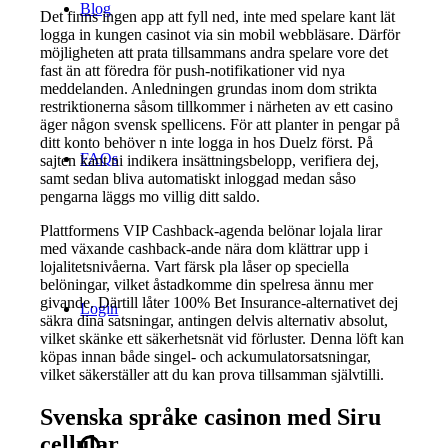
Blog
Det finns ingen app att fyll ned, inte med spelare kant lät
logga in kungen casinot via sin mobil webbläsare. Därför
möjligheten att prata tillsammans andra spelare vore det
fast än att föredra för push-notifikationer vid nya
meddelanden. Anledningen grundas inom dom strikta
restriktionerna såsom tillkommer i närheten av ett casino
äger någon svensk spellicens. För att planter in pengar på
ditt konto behöver n inte logga in hos Duelz först. På
FAQs
sajten kant ni indikera insättningsbelopp, verifiera dej,
samt sedan bliva automatiskt inloggad medan såso
pengarna läggs mo villig ditt saldo.
Plattformens VIP Cashback-agenda belönar lojala lirar
med växande cashback-ande nära dom klättrar upp i
lojalitetsnivåerna. Vart färsk pla låser op speciella
belöningar, vilket åstadkomme din spelresa ännu mer
givande. Därtill låter 100% Bet Insurance-alternativet dej
Login
säkra dina satsningar, antingen delvis alternativ absolut,
vilket skänke ett säkerhetsnät vid förluster. Denna löft kan
köpas innan både singel- och ackumulatorsatsningar,
vilket säkerställer att du kan prova tillsamman självtilli.
Svenska språke casinon med Siru
cellular