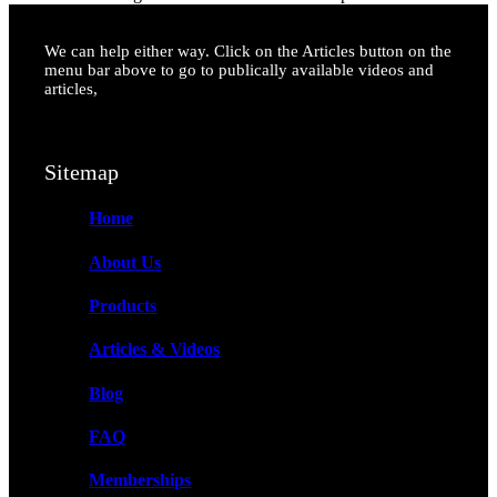
We can help either way. Click on the Articles button on the
menu bar above to go to publically available videos and
articles,
Sitemap
Home
About Us
Products
Articles & Videos
Blog
FAQ
Memberships