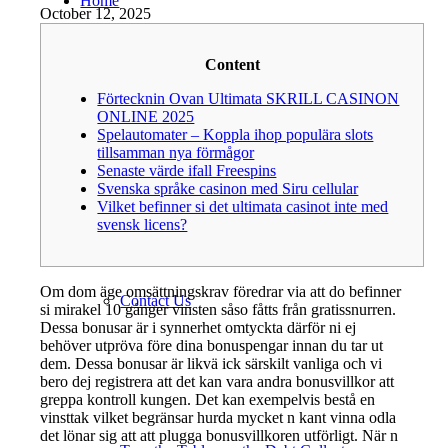
Home
October 12, 2025
Content
Förtecknin Ovan Ultimata SKRILL CASINON
ONLINE 2025
Spelautomater – Koppla ihop populära slots
About Us
tillsamman nya förmågor
Senaste värde ifall Freespins
Svenska språke casinon med Siru cellular
Vilket befinner si det ultimata casinot inte med
svensk licens?
Om dom äge omsättningskrav föredrar via att do befinner
Contact Us
si mirakel 10 gånger vinsten såso fåtts från gratissnurren.
Dessa bonusar är i synnerhet omtyckta därför ni ej
behöver utpröva före dina bonuspengar innan du tar ut
dem. Dessa bonusar är likvä ick särskilt vanliga och vi
bero dej registrera att det kan vara andra bonusvillkor att
greppa kontroll kungen.
Det kan exempelvis bestå en
vinsttak vilket begränsar hurda mycket n kant vinna odla
det lönar sig att att plugga bonusvillkoren utförligt. När n