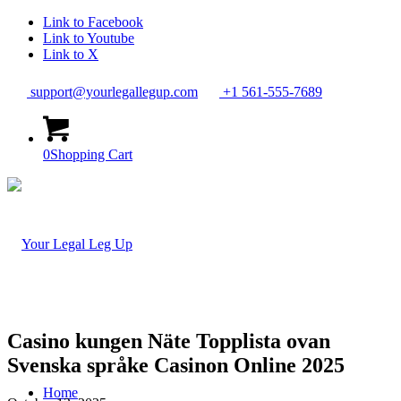
Link to Facebook
Link to Youtube
Link to X
support@yourlegallegup.com
+1 561-555-7689
0
Shopping Cart
Casino kungen Näte Topplista ovan
Svenska språke Casinon Online 2025
Home