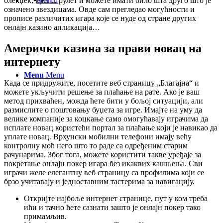
Search
блекџек, крепс, рулет и можете имати било шта друго што је
означено звездицама. Овде сам прегледао могућности и
прописе различитих игара које се нуде од стране других
онлајн казино апликација…
Амерички казина за прави новац на
интернету
Menu
Menu
Када се придружите, посетите веб страницу „Благајна“ и
можете укључити решење за плаћање на рате. Ако је ваш
метод прихваћен, можда ћете бити у бољој ситуацији, али
размислите о поштовању буџета за игре. Имајте на уму да
велике компаније за коцкање само омогућавају играчима да
исплате новац користећи портал за плаћање који је навикао да
уплате новац. Врхунски мобилни телефони имају већу
контролну моћ него што то раде са одређеним старим
рачунарима. Због тога, можете користити такве уређаје за
покретање онлајн покер игара без икаквих кашњења. Сви
играчи желе елегантну веб страницу са профилима који се
брзо учитавају и једноставним тастерима за навигацију.
Откријте најбоље интернет странице, пут у ком треба
ићи и тачно ћете сазнати зашто је онлајн покер тако
примамљив.