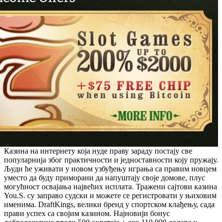
Казина на интернету која нуде праву зараду постају све
популарнија због практичности и једноставности коју пружају.
Људи ће уживати у новом узбуђењу играња са правим новцем
уместо да буду приморани да напуштају своје домове, плус
могућност освајања највећих исплата. Тражени сајтови казина
You.S. су заправо судски и можете се регистровати у њиховим
именима. DraftKings, велики бренд у спортском клађењу, сада
прави успех са својим казином. Најновији бонус