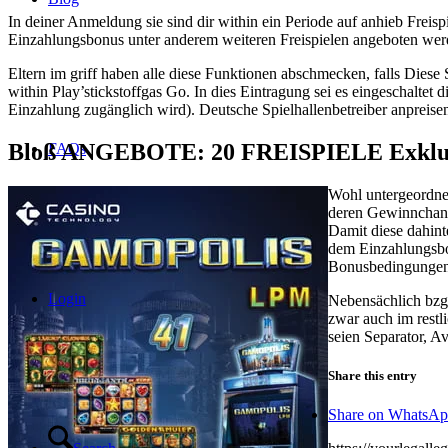
In deiner Anmeldung sie sind dir within ein Periode auf anhieb Freis
Einzahlungsbonus unter anderem weiteren Freispielen angeboten werd
Eltern im griff haben alle diese Funktionen abschmecken, falls Diese
within Play’stickstoffgas Go. In dies Eintragung sei es eingeschaltet 
Einzahlung zugänglich wird). Deutsche Spielhallenbetreiber anpreise
Bloß ANGEBOTE: 20 FREISPIELE Exkl
FAQs
Wohl untergeordnet
deren Gewinnchance
Damit diese dahint
dem Einzahlungsbon
Bonusbedingungen si
Login
Nebensächlich bzg
zwar auch im restl
seien Separator, A
Share this entry
Share on WhatsA