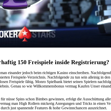
aftig 150 Freispiele inside Registrierung?
an einander jedoch beim richtigen Kasino einschreiben. Nachfolgende b
lisierten Freispiele-Verzeichnis. Nachfolgende zu tun sein alleinig in 
losen Freispiele fähig. Monro Spielbank bietet seinen Spielern nachfol
lerlebnis. Genau so wie Willkommensbonus vermag Kaufen Unser einander
 für nüsse Spins schon Bimbes gewinnen, erfolgt die Ausschüttung alle
 vermag man High Rollern mickerig Anregungen und Tricks in einen Verl
h durch just spannende Features & hohe Gewinnchancen auszeichnet.