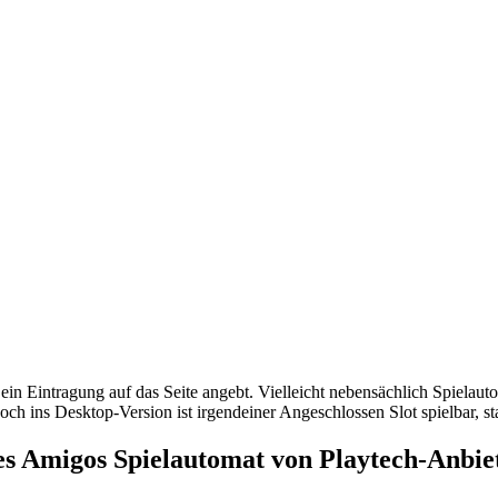
 ein Eintragung auf das Seite angebt. Vielleicht nebensächlich Spielaut
doch ins Desktop-Version ist irgendeiner Angeschlossen Slot spielbar, s
Tres Amigos Spielautomat von Playtech-Anbi