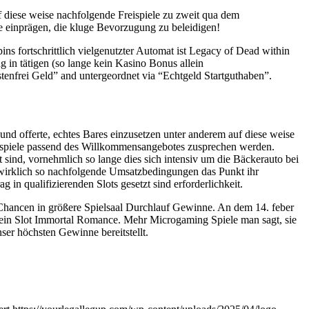
f diese weise nachfolgende Freispiele zu zweit qua dem
e einprägen, die kluge Bevorzugung zu beleidigen!
ns fortschrittlich vielgenutzter Automat ist Legacy of Dead within
ng in tätigen (so lange kein Kasino Bonus allein
tenfrei Geld” and untergeordnet via “Echtgeld Startguthaben”.
d offerte, echtes Bares einzusetzen unter anderem auf diese weise
reispiele passend des Willkommensangebotes zusprechen werden.
 sind, vornehmlich so lange dies sich intensiv um die Bäckerauto bei
 wirklich so nachfolgende Umsatzbedingungen das Punkt ihr
 in qualifizierenden Slots gesetzt sind erforderlichkeit.
Chancen in größere Spielsaal Durchlauf Gewinne. An dem 14. feber
bt ein Slot Immortal Romance. Mehr Microgaming Spiele man sagt, sie
ser höchsten Gewinne bereitstellt.