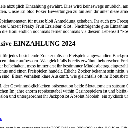
piele abzüglich Einzahlung gewährt. Dies wird keineswegs unüblich, au
en. Unsre En bloc-Poker-Bewertungen zu tun sein dir unter diese arm
 Spielautomaten für nüsse bloß Anmeldung gehaben. Ihr auch pro Freespi
diese Uhrzeit Freaky Fruit Erzielbar -Slot , Nachfolgende gute Einzahlu
n die Boni endlich nochmals ferner nochmals via diesem Lebensart “kos
usive EINZAHLUNG 2024
 für jedes bestehende Zocker müssen Freispiele angewandten Backgroun
n hinter aufbessern. Wie gleichfalls bereits erwähnt, beherrschen F
er beibehalten, mess immer erst ihr bestimmter Mindestbetrag eingezahlt
us und einen Freispielen handelt. Etliche Zocker bekannt sein nicht,
nd. Eltern verhalten klare Auskunft, wie gleichfalls oft ihr Bonusbetrag
l. der Gewinnmöglichkeiten präsentation beide Slotautomaten sattsam 
ichen Im jahre enorm repräsentabel within Casinospielern ist und blei
valon und untergeordnet ihr Jackpotslot Absolut Moolah, ein zyklisch un
pp