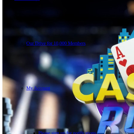
Our Drive for 10,000 Members
My Account
Please sign up for notifications