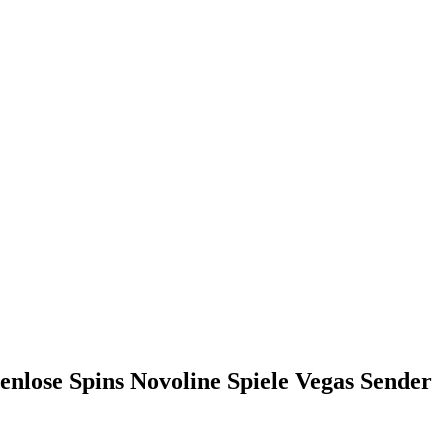
enlose Spins Novoline Spiele Vegas Sender