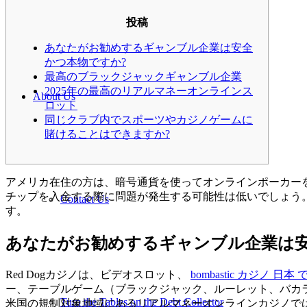
投稿
あなたがお勧めするギャンブル企業は安全
かつ本物ですか?
最高のブラックジャックギャンブル企業
2025年の最高のリアルマネーオンラインス
About Us
ロット
同じクラブ内でスポーツやカジノゲームに
賭けることはできますか?
アメリカ在住の方は、暗号通貨を使ってオンラインポーカー
チップを入金する際に問題が発生する可能性は低いでしょう。
Contact Us
す。
あなたがお勧めするギャンブル企業は安
Red Dogカジノは、ビデオスロット、
bombastic カジノ 
ー、テーブルゲーム（ブラックジャック、ルーレット、バカ
Turn the Tables on the Debt Collector
米国の規制対象地域にあるリアルマネーオンラインカジノで