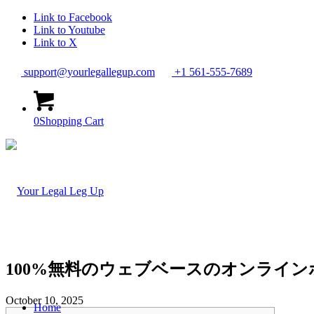
Link to Facebook
Link to Youtube
Link to X
support@yourlegallegup.com
+1 561-555-7689
0
Shopping Cart
100%無料のウェブベースのオンライ
October 10, 2025
Home