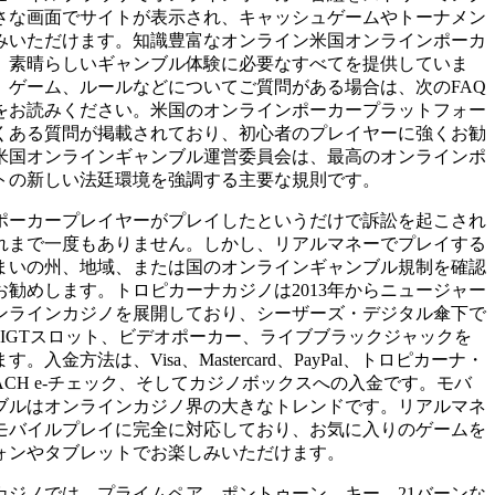
さな画面でサイトが表示され、キャッシュゲームやトーナメン
みいただけます。知識豊富なオンライン米国オンラインポーカ
、素晴らしいギャンブル体験に必要なすべてを提供していま
、ゲーム、ルールなどについてご質問がある場合は、次のFAQ
をお読みください。米国のオンラインポーカープラットフォー
くある質問が掲載されており、初心者のプレイヤーに強くお勧
米国オンラインギャンブル運営委員会は、最高のオンラインポ
トの新しい法廷環境を強調する主要な規則です。
ポーカープレイヤーがプレイしたというだけで訴訟を起こされ
れまで一度もありません。しかし、リアルマネーでプレイする
まいの州、地域、または国のオンラインギャンブル規制を確認
お勧めします。トロピカーナカジノは2013年からニュージャー
ンラインカジノを展開しており、シーザーズ・デジタル傘下で
上のIGTスロット、ビデオポーカー、ライブブラックジャックを
。入金方法は、Visa、Mastercard、PayPal、トロピカーナ・
ACH e-チェック、そしてカジノボックスへの入金です。モバ
ブルはオンラインカジノ界の大きなトレンドです。リアルマネ
モバイルプレイに完全に対応しており、お気に入りのゲームを
ォンやタブレットでお楽しみいただけます。
カジノでは、プライムペア、ポントゥーン、キー、21バーンな