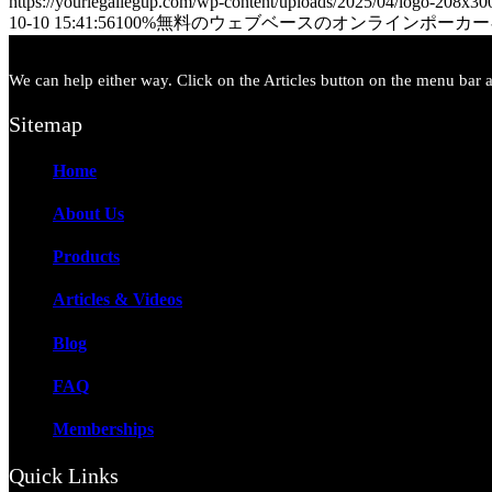
https://yourlegallegup.com/wp-content/uploads/2025/04/logo-208x3
10-10 15:41:56
100%無料のウェブベースのオンラインポーカ
We can help either way. Click on the Articles button on the menu bar ab
Sitemap
Home
About Us
Products
Articles & Videos
Blog
FAQ
Memberships
Quick Links