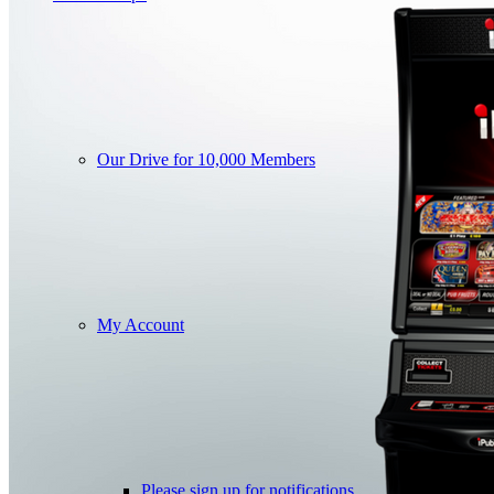
Our Drive for 10,000 Members
My Account
Please sign up for notifications