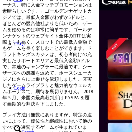
ーナス、特に入金マッチプロモーションは
素晴らしいです。」ゴールデンナゲットカ
ジノでは、最低入金額がわずか5ドルと、
ほとんどの競合他社よりも低いため、ゲー
ムを始めるのは非常に簡単です。ゴールデ
ンナゲットのウェブサイト全体のRTPは実
際よりも高く、スロットでの最低入金額で
FAQs
もゲームを長く楽しむことができます。ド
ラフトキングスカジノは、初心者向けの充
実したサポートエリアと最低入金額5ドル
で、常連のギャンブラーに最適です。シー
ザーズへの感謝を込めて、ホースシューカ
ジノにさらに上乗せを依頼しました。充実
したゲームライブラリと魅力的なウェルカ
Login
ムボーナスで、期待を裏切りません。 2018
年 5 月、米国の最高裁判所は PASPA を覆
す画期的な判決を下しました。
プレイ方法は無数にありますが、特定の違
いによって、優位性と継続性において他の
すべてを凌駕するゲームが生まれていま