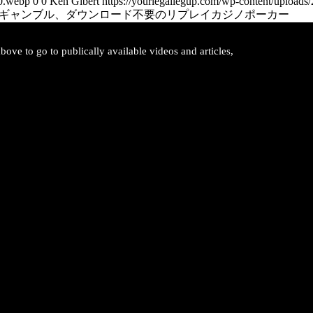
00.webp
0
0
Ken Gibert
https://yourlegallegup.com/wp-content/upload
ーギャンブル、ダウンロード不要のリプレイカジノポーカー
ove to go to publically available videos and articles,