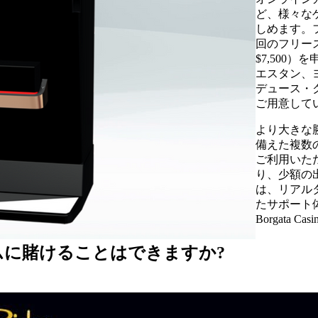
ど、様々な
しめます。
回のフリー
$7,500）
エスタン、
デュース・
ご用意して
より大きな
備えた複数
ご利用いた
り、少額の
は、リアル
たサポート体
Borgat
に賭けることはできますか?