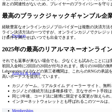
座との関連性がないため、プレイヤーのプライバシーを守りま
最高のブラックジャックギャンブル企
経験豊富なオンラインカジノプロバイダーは複数の決済方法を
ライン決済方法の一つですが、オンラインカジノでクレジッ
Products
け条件を満たせばいつでも出金できます。
2025年の最高のリアルマネーオンライ
それでも返事が来ない場合でも、少なくとも試みたことには
初回入金時に2回目の20回が付与されます。残りの160回の無料
Laboratories (GLI)などの第三者機関は、これらのRNGの
Articles & Videos
高いボーナスを提供しています。
カジノ ゲーム、リアルタイム ディーラー サイト、無料
カジノとの接続方法は多種多様で、主なサポート手段は
同じ1年後、コード法に賭博に限定する変更が加えられ
インターネットウォレットとも呼ばれるこのツールは、
Memberships