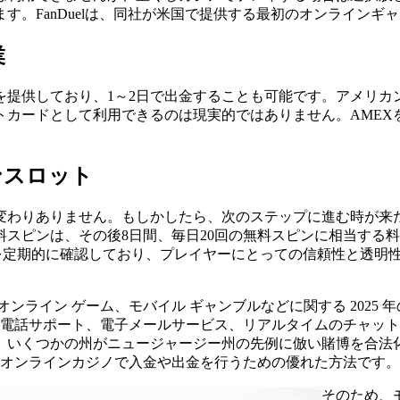
す。FanDuelは、同社が米国で提供する最初のオンラインギ
業
提供しており、1～2日で出金することも可能です。アメリカ
トカードとして利用できるのは現実的ではありません。AMEX
ンスロット
変わりありません。もしかしたら、次のステップに進む時が来た
スピンは、その後8日間、毎日20回の無料スピンに相当する料金でアカ
承認を定期的に確認しており、プレイヤーにとっての信頼性と透明性を高めていま
オンライン ゲーム、モバイル ギャンブルなどに関する 2025
電話サポート、電子メールサービス、リアルタイムのチャット
、いくつかの州がニュージャージー州の先例に倣い賭博を合法
オンラインカジノで入金や出金を行うための優れた方法です。
そのため、