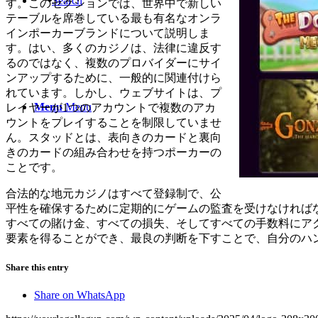
Search
す。このセクションでは、世界中で新しい
テーブルを席巻している最も有名なオンラ
インポーカーブランドについて説明しま
す。はい、多くのカジノは、法律に違反す
るのではなく、複数のプロバイダーにサイ
ンアップするために、一般的に関連付けら
れています。しかし、ウェブサイトは、プ
Menu
Menu
レイヤーが1つのアカウントで複数のアカ
ウントをプレイすることを制限していませ
ん。スタッドとは、表向きのカードと裏向
きのカードの組み合わせを持つポーカーの
ことです。
合法的な地元カジノはすべて登録制で、公
平性を確保するために定期的にゲームの監査を受けなければ
すべての賭け金、すべての損失、そしてすべての手数料にア
要素を得ることができ、最良の判断を下すことで、自分のハ
Share this entry
Share on WhatsApp