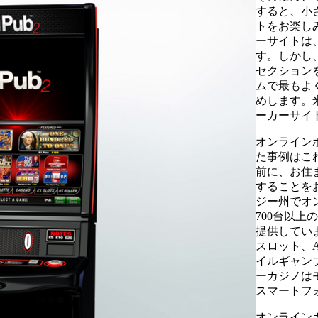
すると、小
トをお楽し
ーサイトは
す。しかし
セクション
ムで最もよ
めします。
ーカーサイ
オンライン
た事例はこ
前に、お住
することを
ジー州でオ
700台以
提供しています
スロット、
イルギャン
ーカジノは
スマートフ
オンライン